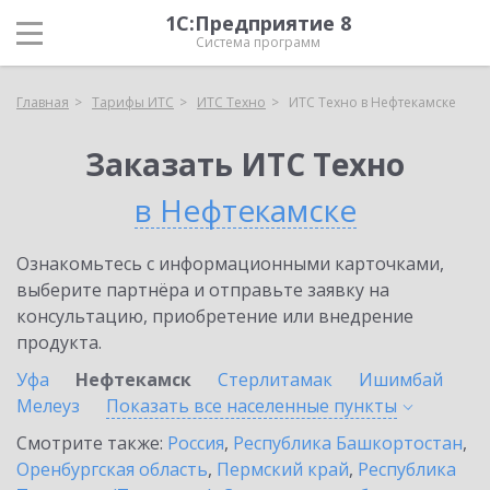
1С:Предприятие 8
Система программ
Главная
Тарифы ИТС
ИТС Техно
ИТС Техно в Нефтекамске
Заказать ИТС Техно
в Нефтекамске
Ознакомьтесь с информационными карточками,
выберите партнёра и отправьте заявку на
консультацию, приобретение или внедрение
продукта.
Уфа
Нефтекамск
Стерлитамак
Ишимбай
Мелеуз
Показать все населенные
пункты
Смотрите также:
Россия
,
Республика Башкортостан
,
Оренбургская область
,
Пермский край
,
Республика