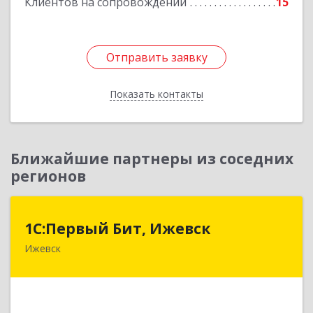
Клиентов на сопровождении
15
Отправить заявку
Отправить заявку
Показать контакты
Назад
Ближайшие партнеры из соседних
регионов
1С:Первый Бит, Ижевск
1С:Первый Бит, Ижевск
Ижевск
426008, Удмуртская Респ, Ижевск г,
Коммунаров ул, дом № 234
Подробнее