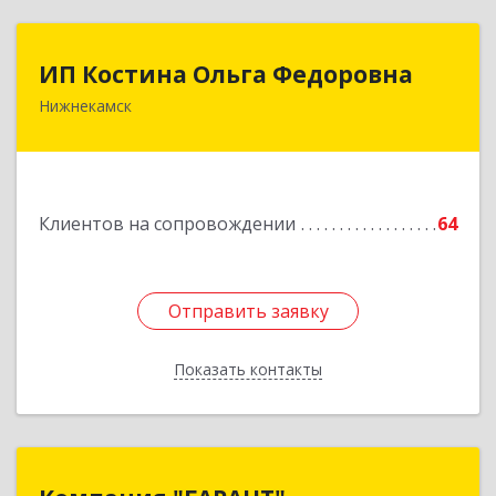
ИП Костина Ольга Федоровна
ИП Костина Ольга Федоровна
Нижнекамск
Подробнее
Клиентов на сопровождении
64
Отправить заявку
Отправить заявку
Показать контакты
Назад
Компания "ГАРАНТ"