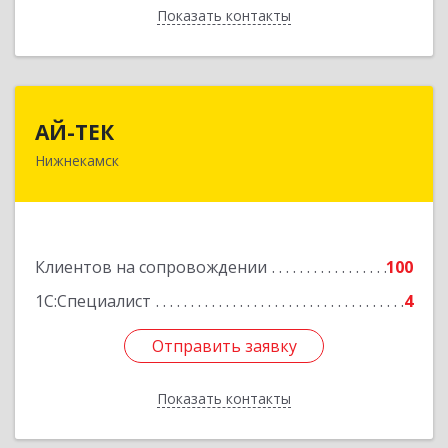
Показать контакты
Назад
АЙ-ТЕК
АЙ-ТЕК
Нижнекамск
423570, Татарстан Респ, Нижнекамский р-н,
Нижнекамск г, Шинников пр-кт, дом № 13А,
пом.1004
Подробнее
Клиентов на сопровождении
100
1С:Специалист
4
Отправить заявку
Отправить заявку
Показать контакты
Назад