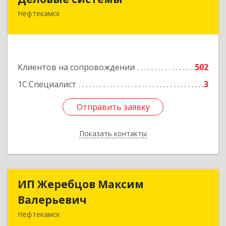
Нефтекамск
452689, Башкортостан Респ, Нефтекамск г,
Ленина ул, дом № 47В, пом.3
Подробнее
Клиентов на сопровождении
502
1С:Специалист
3
Отправить заявку
Отправить заявку
Показать контакты
Назад
ИП Жеребцов Максим
ИП Жеребцов Максим
Валерьевич
Валерьевич
Нефтекамск
452680, Башкортостан Респ, Нефтекамск г,