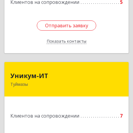
Клиентов на сопровождении
5
Отправить заявку
Отправить заявку
Показать контакты
Назад
Уникум-ИТ
Уникум-ИТ
Туймазы
452757, Башкортостан Респ, Туймазинский р-н,
Туймазы г, Заводской пер, дом № 2, корпус Б
Подробнее
Клиентов на сопровождении
7