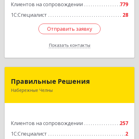
Клиентов на сопровождении
779
1С:Специалист
28
Отправить заявку
Отправить заявку
Показать контакты
Назад
Правильные Решения
Правильные Решения
Набережные Челны
423832, Татарстан Респ, Набережные Челны г,
Дружбы Народов пр-кт, дом № 38А, кв.55
Подробнее
Клиентов на сопровождении
257
1С:Специалист
2