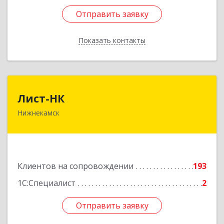
Отправить заявку
Отправить заявку
Показать контакты
Назад
Лист-НК
Лист-НК
Нижнекамск
423585, Татарстан Респ, Нижнекамский р-н,
Нижнекамск г, Вокзальная ул, дом № 38 Г, оф.29
Подробнее
Клиентов на сопровождении
193
1С:Специалист
2
Отправить заявку
Отправить заявку