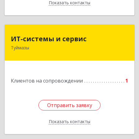
Показать контакты
Назад
ИТ-системы и сервис
ИТ-системы и сервис
Туймазы
452 750, 452750, Башкортостан Респ,
Туймазинский р-н, Туймазы г, Заводская ул,
дом № 11
Подробнее
Клиентов на сопровождении
1
Отправить заявку
Отправить заявку
Показать контакты
Назад