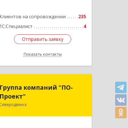
Подробнее
Клиентов на сопровождении
235
1С:Специалист
4
Отправить заявку
Отправить заявку
Показать контакты
Назад
Группа компаний "ПО-
Группа компаний "ПО-
Проект"
Проект"
Северодвинск
164500, Архангельская обл,
Северодвинск г, Бойчука ул, дом № 3,
оф.401