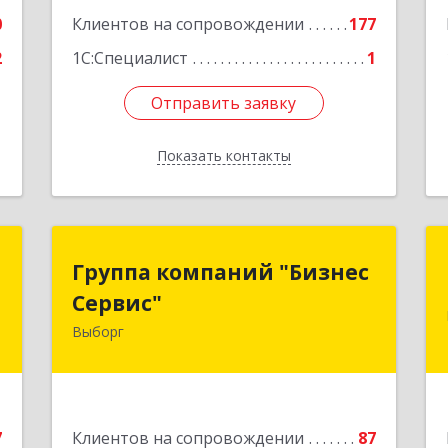
0
Клиентов на сопровождении
177
2
1С:Специалист
1
Отправить заявку
Отправить заявку
Показать контакты
Назад
и
Группа компаний "Бизнес
Группа компаний "Бизнес
Сервис"
Сервис"
,
,
Выборг
188800, Ленинградская обл, Выборг г,
1
Ленинградское шоссе, дом № 13, КЦ
"ВЫБОРГ", пом. 19
е
Подробнее
7
Клиентов на сопровождении
87