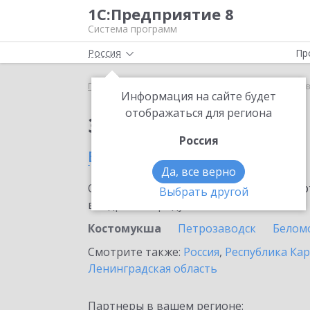
1С:Предприятие 8
Система программ
Россия
Пр
Главная
Тарифы ИТС
ИТС Техно
ИТС Техно 
Информация на сайте будет
отображаться для региона
Заказать ИТС Техно
Россия
в Костомукше
Да, все верно
Ознакомьтесь с информационными карт
Выбрать другой
внедрение продукта.
Костомукша
Петрозаводск
Белом
Смотрите также:
Россия
,
Республика Ка
Ленинградская область
Партнеры в вашем регионе: