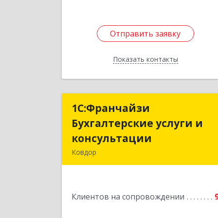
Отправить заявку
Отправить заявку
Показать контакты
Назад
1С:Франчайзи
1С:Франчайз
Бухгалтерские услуги и
Бухгалтерские услуги 
консультации
консультаци
Ковдор
Подробне
Клиентов на сопровождении