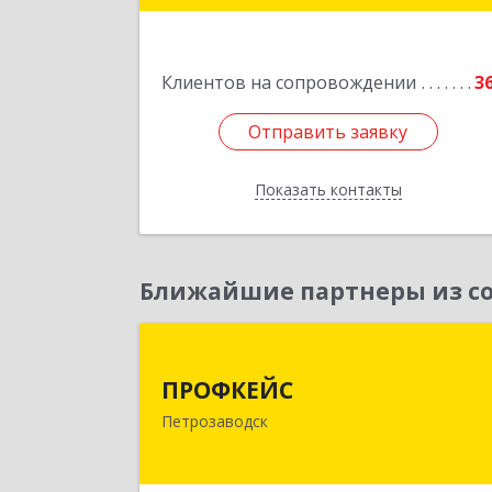
Клиентов на сопровождении
3
Отправить заявку
Отправить заявку
Показать контакты
Назад
Ближайшие партнеры из со
ПРОФКЕЙ
ПРОФКЕЙС
185035, Карелия Респ, Петрозаводск г
Петрозаводск
Красная ул, дом № 1
Подробне