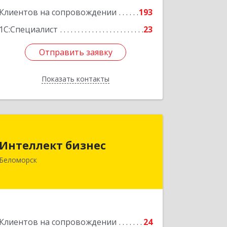
Подробнее
Клиентов на сопровождении
193
1С:Специалист
23
Отправить заявку
Отправить заявку
Показать контакты
Назад
Интеллект бизнес
Интеллект бизнес
г. Беломорск, Портовое шоссе, д.1
Беломорск
Подробнее
Клиентов на сопровождении
24