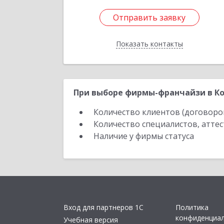
Отправить заявку
Отправить заявку
Показать контакты
Назад
При выборе фирмы-франчайзи в Ко
Количество клиентов (договоро
Количество специалистов, атте
Наличие у фирмы статуса
Вход для партнеров 1С
Политика
конфиденциа
Учебная версия