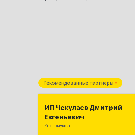
Рекомендованные партнеры
ИП Чекулаев Дмитри
ИП Чекулаев Дмитрий
Евгеньеви
Евгеньевич
Костомукша
Подробне