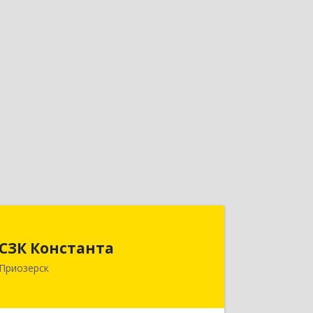
СЗК Константа
СЗК Константа
188760, Ленинградская обл,
Приозерск
Приозерск г, Калинина ул, дом № 29,
кв.35