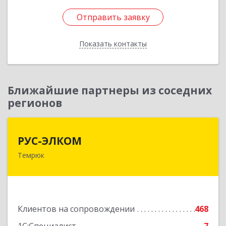
Отправить заявку
Отправить заявку
Показать контакты
Назад
Ближайшие партнеры из соседних
регионов
РУС-ЭЛКОМ
РУС-ЭЛКОМ
Темрюк
353500, Краснодарский край, Темрюкский р-н,
Темрюк г, Ленина ул, дом № 104
Подробнее
Клиентов на сопровождении
468