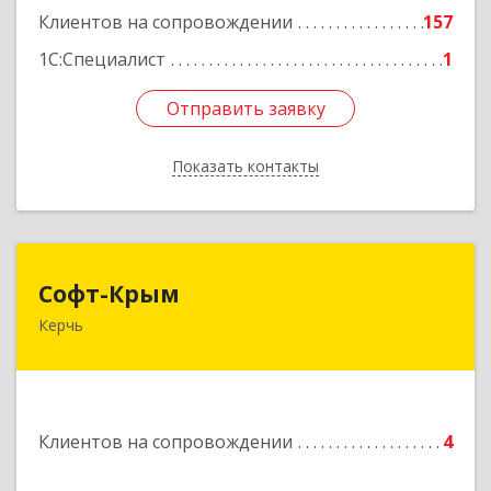
Клиентов на сопровождении
157
1С:Специалист
1
Отправить заявку
Отправить заявку
Показать контакты
Назад
Софт-Крым
Софт-Крым
Керчь
Республика Калмыкия, г. Элиста, ул. Губаревича,
5, офис 304
Подробнее
Клиентов на сопровождении
4