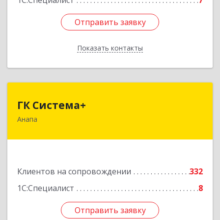
1С:Специалист
7
Отправить заявку
Отправить заявку
Показать контакты
Назад
ГК Система+
ГК Система+
Анапа
353450, Краснодарский край, Анапский р-н,
Анапа г, Лермонтова ул, дом № 116, корпус Г,
оф.7
Подробнее
Клиентов на сопровождении
332
1С:Специалист
8
Отправить заявку
Отправить заявку