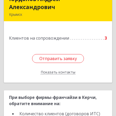
Александрович
Александрович
Крымск
353384 Краснодарский край г. Крымск ул.
Юбилейная 8
Клиентов на сопровождении
3
Подробнее
Отправить заявку
Отправить заявку
Показать контакты
Назад
При выборе фирмы-франчайзи в Керчи,
обратите внимание на:
Количество клиентов (договоров ИТС)