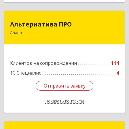
Альтернатива ПРО
Альтернатива ПРО
Анапа
353450, Краснодарский край, Анапский р-н,
Анапа г, Новороссийская ул, дом № 259, кв.18
Подробнее
Клиентов на сопровождении
114
1С:Специалист
4
Отправить заявку
Отправить заявку
Показать контакты
Назад