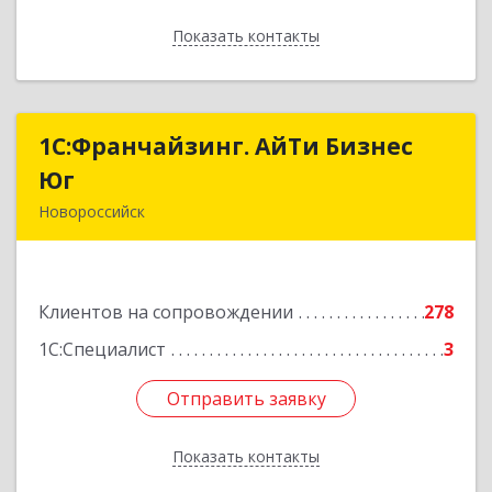
Показать контакты
Назад
1С:Франчайзинг. АйТи Бизнес
1С:Франчайзинг. АйТи Бизнес
Юг
Юг
Новороссийск
353907, Краснодарский край, Новороссийск г,
Видова ул, дом № 65, оф.2
Клиентов на сопровождении
278
Подробнее
1С:Специалист
3
Отправить заявку
Отправить заявку
Показать контакты
Назад