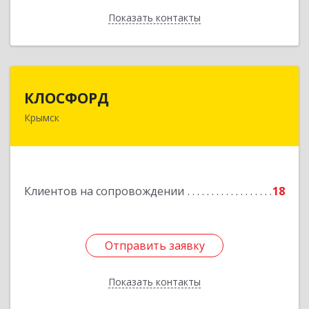
Показать контакты
Назад
КЛОСФОРД
КЛОСФОРД
Крымск
353380, Краснодарский край, Крымский р-н,
Крымск г, Карла Либкнехта ул, дом № 36Б, оф.2
Подробнее
Клиентов на сопровождении
18
Отправить заявку
Отправить заявку
Показать контакты
Назад