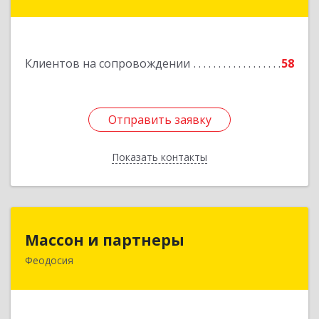
Славянск-на-Кубани г, Крупской ул, дом № 12
Подробнее
Клиентов на сопровождении
58
Отправить заявку
Отправить заявку
Показать контакты
Назад
Массон и партнеры
Массон и партнеры
Феодосия
298112, Крым Респ, Феодосия г, Крымская ул,
дом № 31
Подробнее