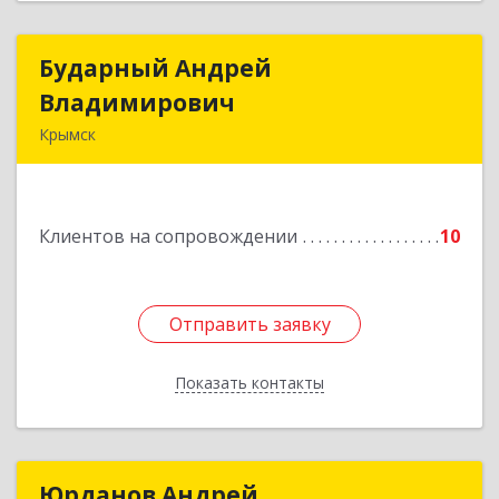
Бударный Андрей
Бударный Андрей
Владимирович
Владимирович
Крымск
353389, Краснодарский край, Крымск г,
Революционная ул, дом № 47
Клиентов на сопровождении
10
Подробнее
Отправить заявку
Отправить заявку
Показать контакты
Назад
Юрданов Андрей
Юрданов Андрей