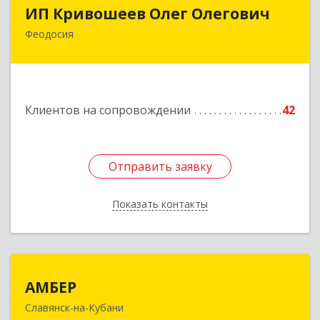
ИП Кривошеев Олег Олегович
ИП Кривошеев Олег Олегович
Феодосия
Подробнее
Клиентов на сопровождении
42
Отправить заявку
Отправить заявку
Показать контакты
Назад
АМБЕР
АМБЕР
Славянск-на-Кубани
353562, Краснодарский край, Славянский р-н,