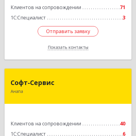
Клиентов на сопровождении
71
1С:Специалист
3
Отправить заявку
Отправить заявку
Показать контакты
Назад
Софт-Сервис
Софт-Сервис
Анапа
353440, Краснодарский край, Анапский р-н,
Анапа г, Владимирская ул, дом № 140, кв.93
Подробнее
Клиентов на сопровождении
40
1С:Специалист
6