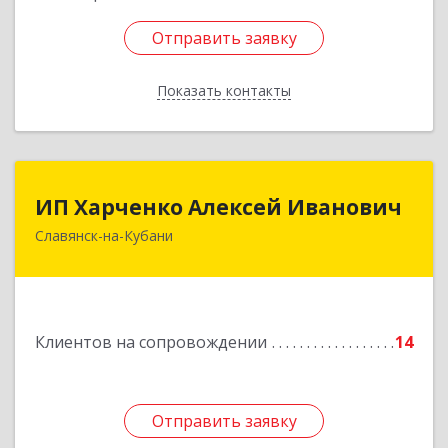
Отправить заявку
Отправить заявку
Показать контакты
Назад
ИП Харченко Алексей Иванович
ИП Харченко Алексей Иванович
Славянск-на-Кубани
353 579, Краснодарский край, ст.Петровская,
ул.Кирпичная д.32
Подробнее
Клиентов на сопровождении
14
Отправить заявку
Отправить заявку