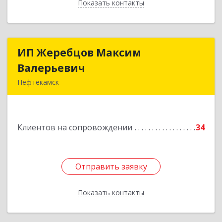
Показать контакты
Назад
ИП Жеребцов Максим
ИП Жеребцов Максим
Валерьевич
Валерьевич
Нефтекамск
452680, Башкортостан Респ, Нефтекамск г,
Зодчих ул, строение № 20 "В"
Клиентов на сопровождении
34
Подробнее
Отправить заявку
Отправить заявку
Показать контакты
Назад