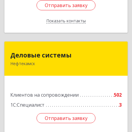
Отправить заявку
Отправить заявку
Показать контакты
Назад
Деловые системы
Деловые системы
Нефтекамск
452689, Башкортостан Респ, Нефтекамск г,
Ленина ул, дом № 47В, пом.3
Подробнее
Клиентов на сопровождении
502
1С:Специалист
3
Отправить заявку
Отправить заявку