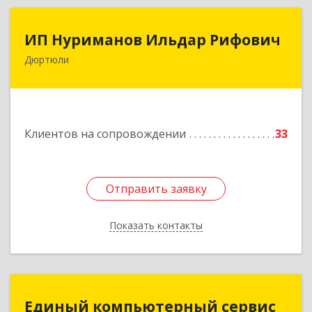
ИП Нуриманов Ильдар Рифович
ИП Нуриманов Ильдар Рифович
Дюртюли
452320, Башкортостан Респ, Дюртюли г,
Первомайская ул, 2а, кв.76
Подробнее
Клиентов на сопровождении
33
Отправить заявку
Отправить заявку
Показать контакты
Назад
Единый компьютерный сервис
Единый компьютерный сервис