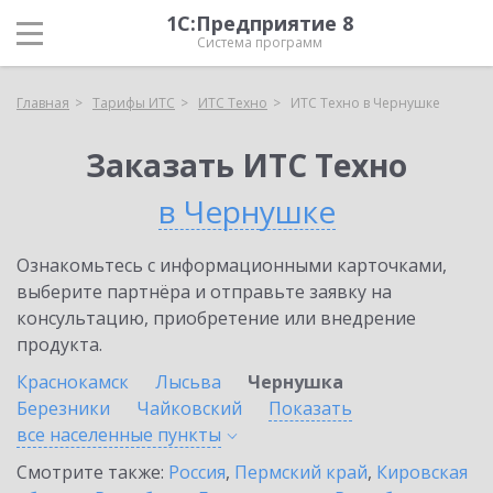
1С:Предприятие 8
Система программ
Главная
Тарифы ИТС
ИТС Техно
ИТС Техно в Чернушке
Заказать ИТС Техно
в Чернушке
Ознакомьтесь с информационными карточками,
выберите партнёра и отправьте заявку на
консультацию, приобретение или внедрение
продукта.
Краснокамск
Лысьва
Чернушка
Березники
Чайковский
Показать
все населенные
пункты
Смотрите также:
Россия
,
Пермский край
,
Кировская