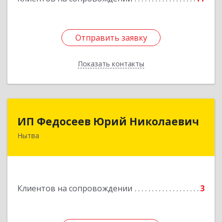
Отправить заявку
Отправить заявку
Показать контакты
Назад
ИП Федосеев Юрий Николаевич
ИП Федосеев Юрий Николаевич
Нытва
617000, Пермский край, Нытвенский р-н,
Нытва г, Ленина пр-кт, дом № 36 8
Подробнее
Клиентов на сопровождении
3