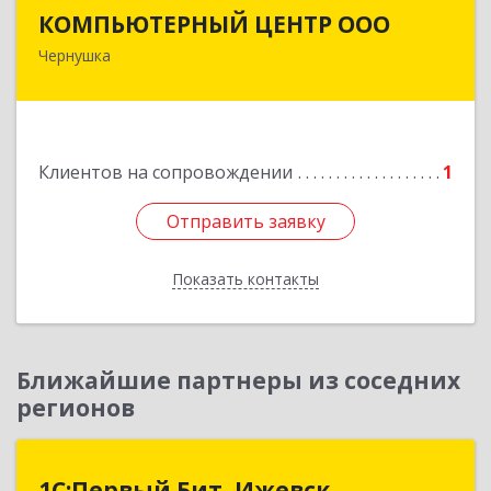
КОМПЬЮТЕРНЫЙ ЦЕНТР ООО
КОМПЬЮТЕРНЫЙ ЦЕНТР ООО
Чернушка
617830, Пермский край г. Чернушка, ул.
Коммунистическая, д. 9
Подробнее
Клиентов на сопровождении
1
Отправить заявку
Отправить заявку
Показать контакты
Назад
Ближайшие партнеры из соседних
регионов
1С:Первый Бит, Ижевск
1С:Первый Бит, Ижевск