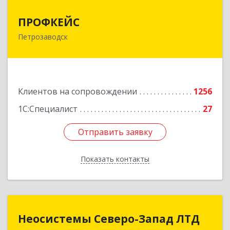
ПРОФКЕЙС
ПРОФКЕЙС
Петрозаводск
185035, Карелия Респ, Петрозаводск г, Красная
ул, дом № 10
Подробнее
Клиентов на сопровождении
1256
1С:Специалист
27
Отправить заявку
Отправить заявку
Показать контакты
Назад
Неосистемы Северо-Запад ЛТД
Неосистемы Северо-Запад ЛТД