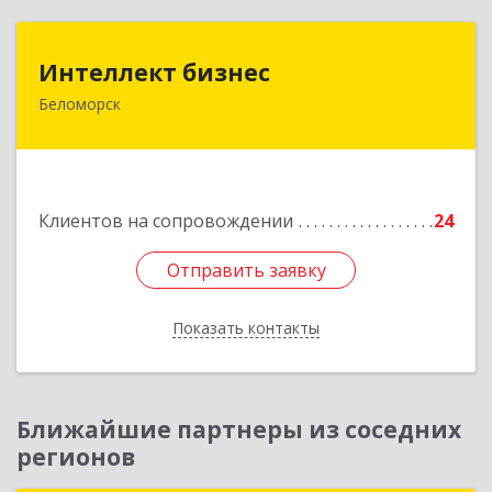
Интеллект бизнес
Интеллект бизнес
Беломорск
г. Беломорск, Портовое шоссе, д.1
Подробнее
Клиентов на сопровождении
24
Отправить заявку
Отправить заявку
Показать контакты
Назад
Ближайшие партнеры из соседних
регионов