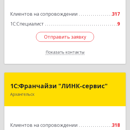
Подробнее
Клиентов на сопровождении
317
1С:Специалист
9
Отправить заявку
Отправить заявку
Показать контакты
Назад
1С:Франчайзи "ЛИНК-сервис"
1С:Франчайзи "ЛИНК-сервис"
Архангельск
163000, Архангельская обл, Архангельск г,
Ленина пл., дом № 4, оф.1810 (18 этаж)
Подробнее
Клиентов на сопровождении
318