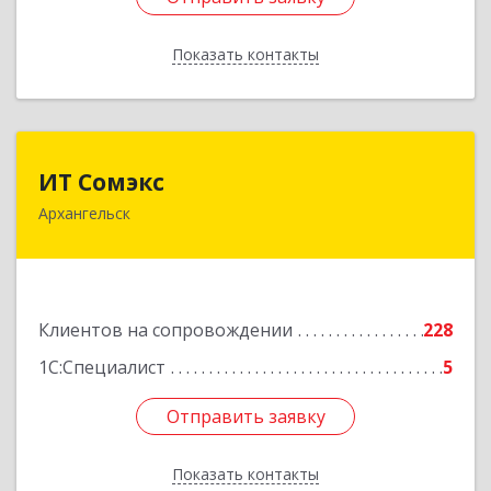
Показать контакты
Назад
ИТ Сомэкс
ИТ Сомэкс
Архангельск
163001, Архангельская обл, Архангельск г,
Советских Космонавтов пр-кт, дом № 176,
оф.13
Подробнее
Клиентов на сопровождении
228
1С:Специалист
5
Отправить заявку
Отправить заявку
Показать контакты
Назад