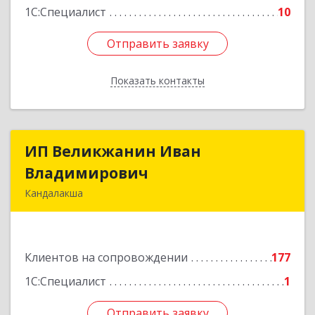
1С:Специалист
10
Отправить заявку
Отправить заявку
Показать контакты
Назад
ИП Великжанин Иван
ИП Великжанин Иван
Владимирович
Владимирович
Кандалакша
184046, Мурманская обл, Кандалакша г,
Наймушина ул, дом № 16, кв.37
Клиентов на сопровождении
177
Подробнее
1С:Специалист
1
Отправить заявку
Отправить заявку