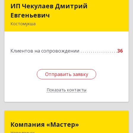
ИП Чекулаев Дмитрий
ИП Чекулаев Дмитрий
Евгеньевич
Евгеньевич
Костомукша
Подробнее
Клиентов на сопровождении
36
Отправить заявку
Отправить заявку
Показать контакты
Назад
Компания «Мастер»
Компания «Мастер»
Новодвинск