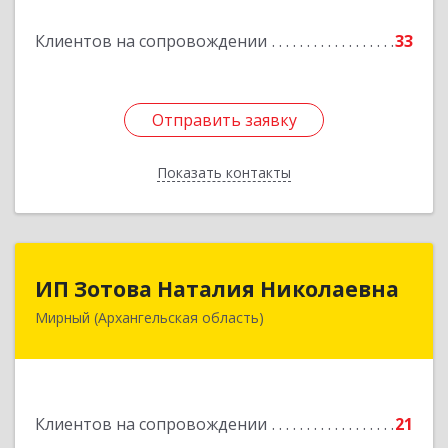
Подробнее
Клиентов на сопровождении
33
Отправить заявку
Отправить заявку
Показать контакты
Назад
ИП Зотова Наталия Николаевна
ИП Зотова Наталия Николаевна
Мирный (Архангельская область)
164170, г.Мирный, Архангельской обл.,
ул.Советская, д.8, кв.80
Подробнее
Клиентов на сопровождении
21