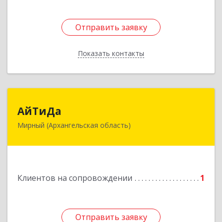
Отправить заявку
Отправить заявку
Показать контакты
Назад
АйТиДа
АйТиДа
Мирный (Архангельская область)
164170, Архангельская обл, Мирный г,
Космонавтов ул, дом № 12, оф.55
Подробнее
Клиентов на сопровождении
1
Отправить заявку
Отправить заявку