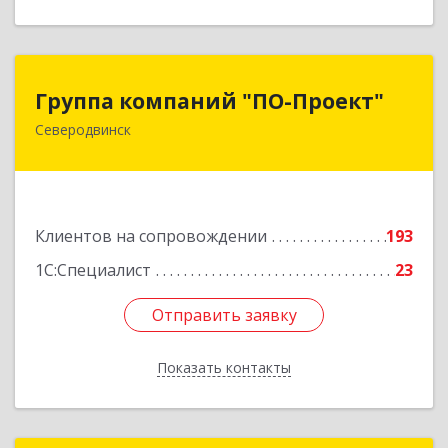
Группа компаний "ПО-Проект"
Группа компаний "ПО-Проект"
Северодвинск
164500, Архангельская обл, Северодвинск г,
Бойчука ул, дом № 3, оф.401
Подробнее
Клиентов на сопровождении
193
1С:Специалист
23
Отправить заявку
Отправить заявку
Показать контакты
Назад