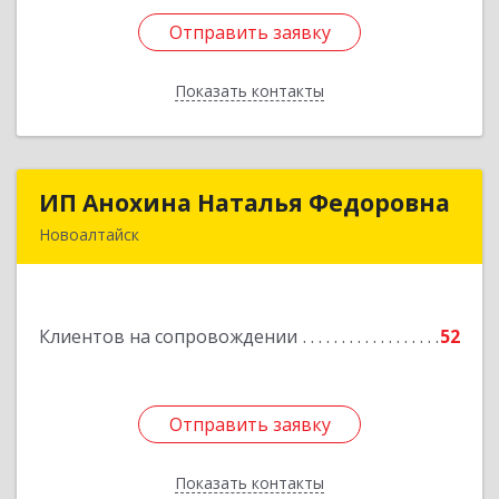
Отправить заявку
Отправить заявку
Показать контакты
Назад
ИП Анохина Наталья Федоровна
ИП Анохина Наталья Федоровна
Новоалтайск
658041, Алтайский край, Новоалтайск г,
Белоярская ул, дом № 132
Клиентов на сопровождении
52
Подробнее
Отправить заявку
Отправить заявку
Показать контакты
Назад