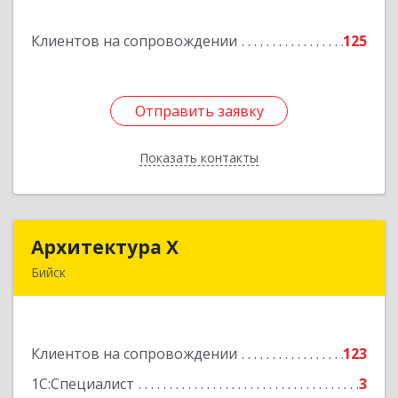
Клиентов на сопровождении
125
Подробнее
Отправить заявку
Отправить заявку
Показать контакты
Назад
Архитектура Х
Архитектура Х
Бийск
659300, Алтайский край, Бийск г, Турусова ул,
дом № 3
Клиентов на сопровождении
123
Подробнее
1С:Специалист
3