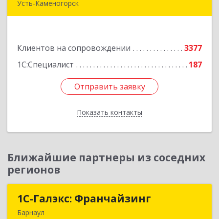
Усть-Каменогорск
492024, Усть-Каменогорск, ул.Ушанова, 27
Подробнее
Клиентов на сопровождении
3377
1С:Специалист
187
Отправить заявку
Отправить заявку
Показать контакты
Назад
Ближайшие партнеры из соседних
регионов
1С-Галэкс: Франчайзинг
1С-Галэкс: Франчайзинг
Барнаул