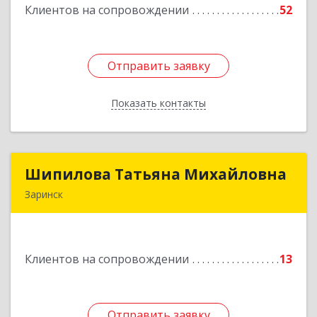
Клиентов на сопровождении
52
Подробнее
Отправить заявку
Отправить заявку
Показать контакты
Назад
Шипилова Татьяна Михайловна
Шипилова Татьяна Михайловна
Заринск
Подробнее
Клиентов на сопровождении
13
Отправить заявку
Отправить заявку