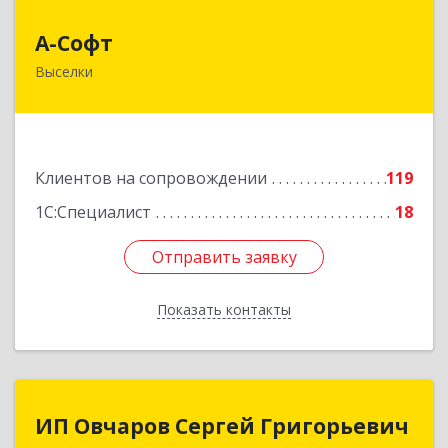
А-Софт
А-Софт
Выселки
353100, Краснодарский край, Выселковский
район, Выселки ст-ца, Степная ул, дом № 1
Подробнее
Клиентов на сопровождении
119
1С:Специалист
18
Отправить заявку
Отправить заявку
Показать контакты
Назад
ИП Овчаров Сергей Григорьевич
ИП Овчаров Сергей Григорьевич