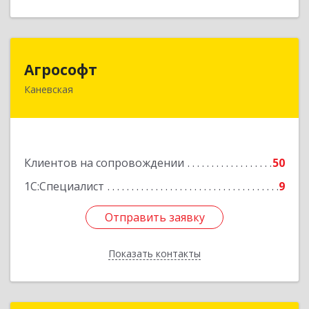
Агрософт
Агрософт
Каневская
353730, Краснодарский край, Каневская ст-ца,
Гагарина ул, дом № 13
Подробнее
Клиентов на сопровождении
50
1С:Специалист
9
Отправить заявку
Отправить заявку
Показать контакты
Назад