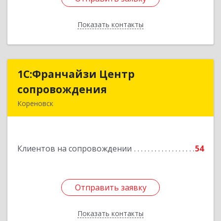
Показать контакты
Назад
1С:Франчайзи Центр
1С:Франчайзи Центр
сопровождения
сопровождения
Кореновск
Подробнее
Клиентов на сопровождении
54
Отправить заявку
Отправить заявку
Показать контакты
Назад