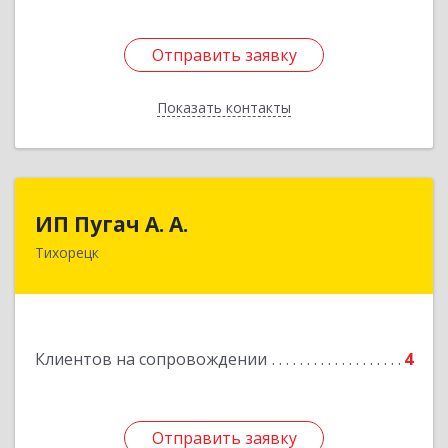
Отправить заявку
Отправить заявку
Показать контакты
Назад
ИП Пугач А. А.
ИП Пугач А. А.
Тихорецк
352114, Краснодарский край, Тихорецкий р-н,
Еремизино-Борисовская ст, Школьная ул, дом
№ 97
Подробнее
Клиентов на сопровождении
4
Отправить заявку
Отправить заявку