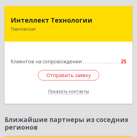
Интеллект Технологии
Интеллект Технологии
Павловская
352040, Краснодарский край, Павловский р-н,
Павловская ст-ца, Октябрьская ул, дом № 214
Подробнее
Клиентов на сопровождении
25
Отправить заявку
Отправить заявку
Показать контакты
Назад
Ближайшие партнеры из соседних
регионов