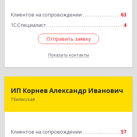
173/1
Клиентов на сопровождении
63
Подробнее
1С:Специалист
4
Отправить заявку
Отправить заявку
Показать контакты
Назад
ИП Корнев Александр Иванович
ИП Корнев Александр Иванович
Тбилисская
352360, Краснодарский край, Тбилисский р-н,
Тбилисская ст-ца, Первомайская ул, дом № 19/1
Подробнее
Клиентов на сопровождении
57