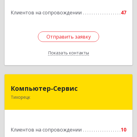
Подробнее
Клиентов на сопровождении
47
Отправить заявку
Отправить заявку
Показать контакты
Назад
Компьютер-Сервис
Компьютер-Сервис
Тихорецк
352040, Краснодарский край, Павловский р-н,
Павловская ст-ца, Горького ул, дом № 271
Подробнее
Клиентов на сопровождении
10