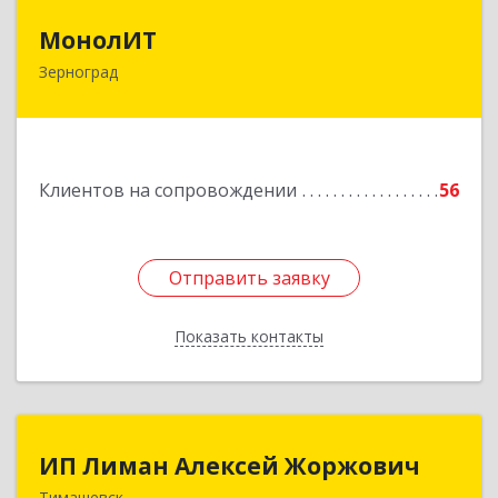
МонолИТ
МонолИТ
Зерноград
347740, Ростовская обл, Зерноградский р-н,
Зерноград г, Березовая ул, дом № 4А, оф.50
Подробнее
Клиентов на сопровождении
56
Отправить заявку
Отправить заявку
Показать контакты
Назад
ИП Лиман Алексей Жоржович
ИП Лиман Алексей Жоржович
Тимашевск