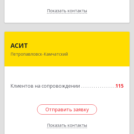
Показать контакты
Назад
АСИТ
АСИТ
Петропавловск-Камчатский
683031, Камчатский край, Петропавловск-
Камчатский г, Топоркова ул, дом № 9/8, офис
"С"
Подробнее
Клиентов на сопровождении
115
Отправить заявку
Отправить заявку
Показать контакты
Назад