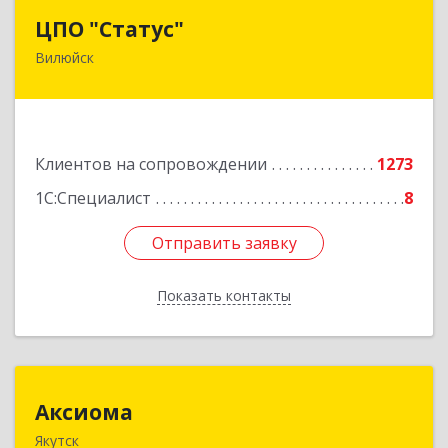
ЦПО "Статус"
ЦПО "Статус"
Вилюйск
677000, Саха /Якутия/ Респ, Якутск г, Ленина пр-
кт, дом № 1, оф.427
Подробнее
Клиентов на сопровождении
1273
1С:Специалист
8
Отправить заявку
Отправить заявку
Показать контакты
Назад
Аксиома
Аксиома
Якутск
677000, Саха /Якутия/ Респ, Якутск г, Чиряева