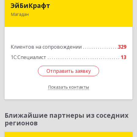
ЭйБиКрафт
ЭйБиКрафт
Магадан
685000, Магаданская обл, Магадан г, Полярная
ул, дом № 21А
Подробнее
Клиентов на сопровождении
329
1С:Специалист
13
Отправить заявку
Отправить заявку
Показать контакты
Назад
Ближайшие партнеры из соседних
регионов