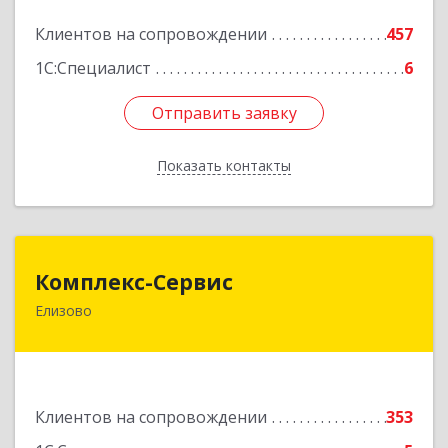
Подробнее
Клиентов на сопровождении
457
1С:Специалист
6
Отправить заявку
Отправить заявку
Показать контакты
Назад
Комплекс-Сервис
Комплекс-Сервис
Елизово
684000, Камчатский край, Елизовский р-н,
Елизово г, Мурманская ул, дом № 4, пом.1
Подробнее
Клиентов на сопровождении
353