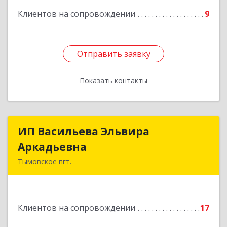
Клиентов на сопровождении
9
Отправить заявку
Отправить заявку
Показать контакты
Назад
ИП Васильева Эльвира
ИП Васильева Эльвира
Аркадьевна
Аркадьевна
Тымовское пгт.
694400, Сахалинская обл, Тымовский р-н,
Тымовское пгт, Красноармейская ул, дом № 34,
кв.9
Клиентов на сопровождении
17
Подробнее