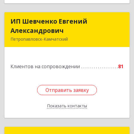
ИП Шевченко Евгений
ИП Шевченко Евгений
Александрович
Александрович
Петропавловск-Камчатский
683010, Камчатский край, Петропавловск-
Камчатский г, Капитана Драбкина ул, дом № 14,
кв.3
Клиентов на сопровождении
81
Подробнее
Отправить заявку
Отправить заявку
Показать контакты
Назад