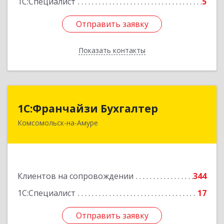
1С:Специалист
5
Отправить заявку
Отправить заявку
Показать контакты
Назад
1С:Франчайзи Бухгалтер
1С:Франчайзи Бухгалтер
Комсомольск-на-Амуре
681000, Хабаровский край, Комсомольск-на-
Амуре г, Красногвардейская ул, дом № 14,
оф.202
Подробнее
Клиентов на сопровождении
344
1С:Специалист
17
Отправить заявку
Отправить заявку