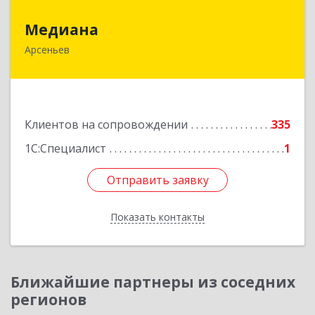
Медиана
Медиана
Арсеньев
692330, Приморский край, Арсеньев г,
Ломоносова ул, дом № 24, кв.1
Подробнее
Клиентов на сопровождении
335
1С:Специалист
1
Отправить заявку
Отправить заявку
Показать контакты
Назад
Ближайшие партнеры из соседних
регионов