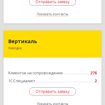
Отправить заявку
Отправить заявку
Показать контакты
Назад
Вертикаль
Вертикаль
Находка
692928, Приморский край, Находка г,
Постышева ул, дом № 27
Подробнее
Клиентов на сопровождении
276
1С:Специалист
2
Отправить заявку
Отправить заявку
Показать контакты
Назад