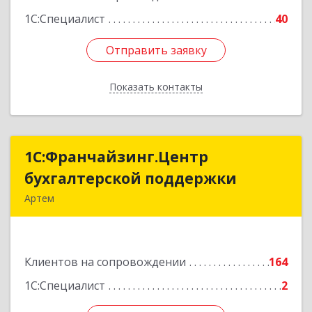
1С:Специалист
40
Отправить заявку
Отправить заявку
Показать контакты
Назад
1С:Франчайзинг.Центр
1С:Франчайзинг.Центр
бухгалтерской поддержки
бухгалтерской поддержки
Артем
692760, Приморский край, Артем г, Фрунзе ул,
дом № 54А, каб.21
Клиентов на сопровождении
164
Подробнее
1С:Специалист
2