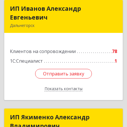
ИП Иванов Александр
ИП Иванов Александр
Евгеньевич
Евгеньевич
Дальнегорск
692446, Приморский край, Дальнегорск г,
Инженерная ул, дом № 28, кв.1
Клиентов на сопровождении
78
Подробнее
1С:Специалист
1
Отправить заявку
Отправить заявку
Показать контакты
Назад
ИП Якименко Александр
ИП Якименко Александр
Владимирович
Владимирович