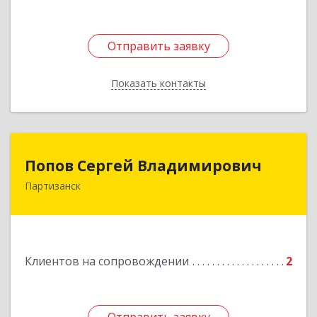
Отправить заявку
Отправить заявку
Показать контакты
Назад
Попов Сергей Владимирович
Попов Сергей Владимирович
Партизанск
692922, Приморский край, г. Находка, ул.
Пограничная, 30-18
Подробнее
Клиентов на сопровождении
2