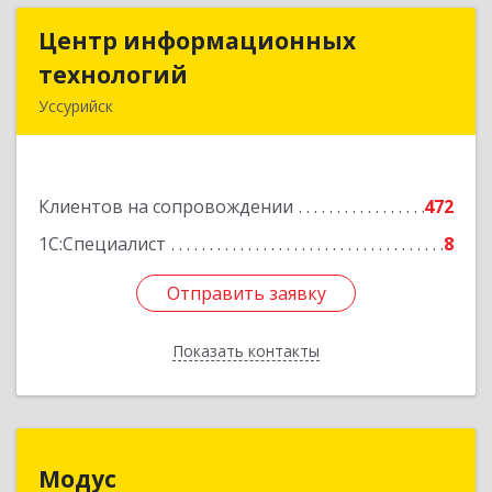
Центр информационных
Центр информационных
технологий
технологий
Уссурийск
692512, Приморский край, Уссурийск г,
Пушкина ул, дом № 1, пом.2
Клиентов на сопровождении
472
Подробнее
1С:Специалист
8
Отправить заявку
Отправить заявку
Показать контакты
Назад
Модус
Модус