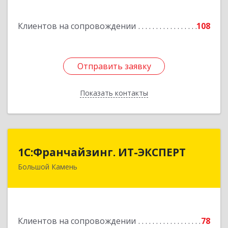
Подробнее
Клиентов на сопровождении
108
Отправить заявку
Отправить заявку
Показать контакты
Назад
1С:Франчайзинг. ИТ-ЭКСПЕРТ
1С:Франчайзинг. ИТ-ЭКСПЕРТ
Большой Камень
692806, Приморский край, Большой Камень г,
Карла Маркса ул, дом № 57, этаж 3
Подробнее
Клиентов на сопровождении
78