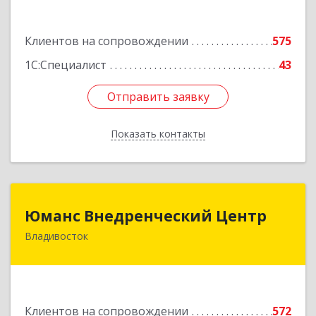
Подробнее
Клиентов на сопровождении
575
1С:Специалист
43
Отправить заявку
Отправить заявку
Показать контакты
Назад
Юманс Внедренческий Центр
Юманс Внедренческий Центр
Владивосток
690014, Приморский край, Владивосток г,
Некрасовская ул, дом № 48а
Подробнее
Клиентов на сопровождении
572