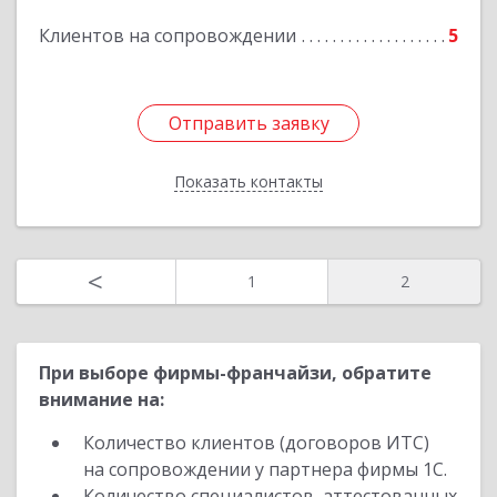
Клиентов на сопровождении
5
Подробнее
Отправить заявку
Отправить заявку
Показать контакты
Назад
<
1
2
При выборе фирмы-франчайзи, обратите
внимание на:
Количество клиентов (договоров ИТС)
на сопровождении у партнера фирмы 1С.
Количество специалистов, аттестованных