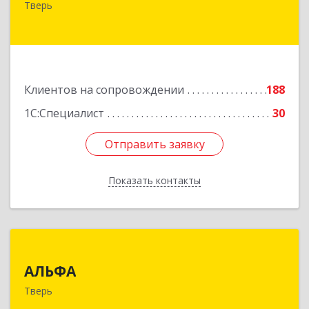
Тверь
№ 6а, оф.300
Подробнее
Клиентов на сопровождении
188
1С:Специалист
30
Отправить заявку
Отправить заявку
Показать контакты
Назад
АЛЬФА
АЛЬФА
170002, Тверская обл, Тверь г, Чайковского пр-
Тверь
кт, дом № 19а, оф.400