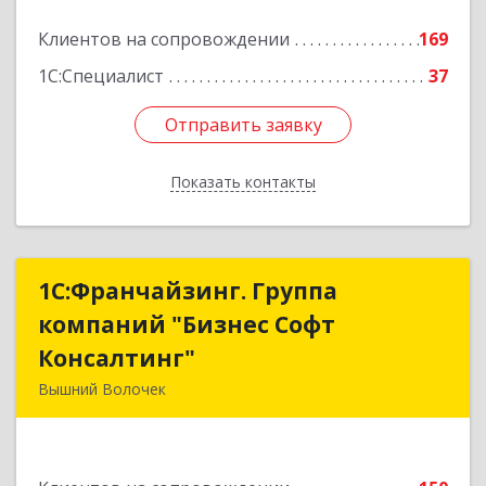
Клиентов на сопровождении
169
1С:Специалист
37
Отправить заявку
Отправить заявку
Показать контакты
Назад
1С:Франчайзинг. Группа
1С:Франчайзинг. Группа
компаний "Бизнес Софт
компаний "Бизнес Софт
Консалтинг"
Консалтинг"
Вышний Волочек
171157, Тверская обл, Вышний Волочек г,
Карла Либкнехта ул, дом № 24, кв.3