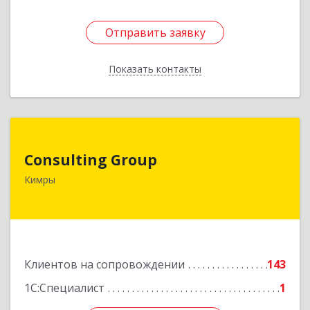
Отправить заявку
Отправить заявку
Показать контакты
Назад
Consulting Group
Consulting Group
171507, Тверская обл, Кимры г, Малая Садовая
Кимры
ул, дом № 46
Подробнее
Клиентов на сопровождении
143
1С:Специалист
1