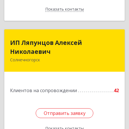
Показать контакты
Назад
ИП Ляпунцов Алексей
ИП Ляпунцов Алексей
Николаевич
Николаевич
Солнечногорск
Подробнее
Клиентов на сопровождении
42
Отправить заявку
Отправить заявку
Показать контакты
Назад