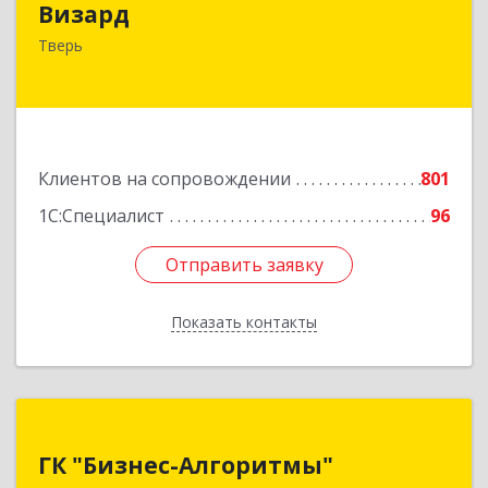
Визард
170006, Тверская обл, Тверь г, Учительская ул,
Тверь
дом № 59, оф.110
Подробнее
Клиентов на сопровождении
801
1С:Специалист
96
Отправить заявку
Отправить заявку
Показать контакты
Назад
ГК "Бизнес-Алгоритмы"
ГК "Бизнес-Алгоритмы"
170006, Тверская обл, Тверь г, Брагина ул, дом