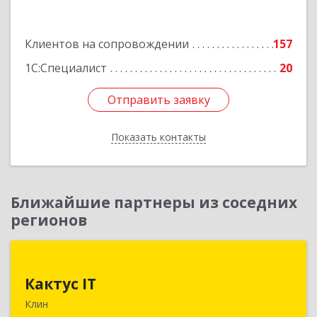
Подробнее
Клиентов на сопровождении
157
1С:Специалист
20
Отправить заявку
Отправить заявку
Показать контакты
Назад
Ближайшие партнеры из соседних
регионов
Кактус IT
Кактус IT
141607, Московская обл, г.о.Клин, Клин г,
Клин
Дзержинского ул, дом № 22, пом.1А