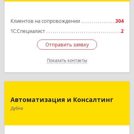
Подробнее
Клиентов на сопровождении
304
1С:Специалист
2
Отправить заявку
Отправить заявку
Показать контакты
Назад
Автоматизация и Консалтинг
Автоматизация и Консалтинг
141983, Московская обл, г.о.Дубна, Дубна г,
Дубна
Программистов ул, дом № 4, строение 4, оф.306
Подробнее