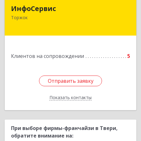
ИнфоСервис
172002, Тверская обл, Торжок г, Радищева ул,
Торжок
дом № 2
Подробнее
Клиентов на сопровождении
5
Отправить заявку
Отправить заявку
Показать контакты
Назад
При выборе фирмы-франчайзи в Твери,
обратите внимание на: