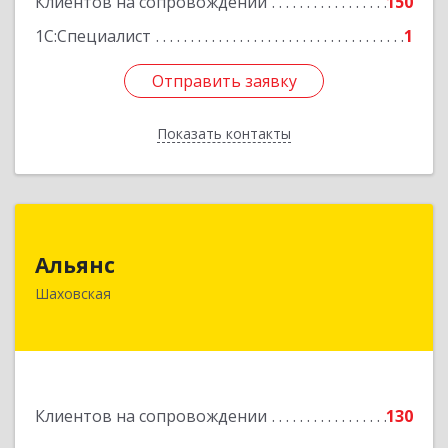
Клиентов на сопровождении
150
Подробнее
1С:Специалист
1
Отправить заявку
Отправить заявку
Показать контакты
Назад
Альянс
Альянс
143700, Московская обл, Шаховской р-н,
Шаховская
рп.Шаховская, ул.1-я Советская, дом № 44
Подробнее
Клиентов на сопровождении
130