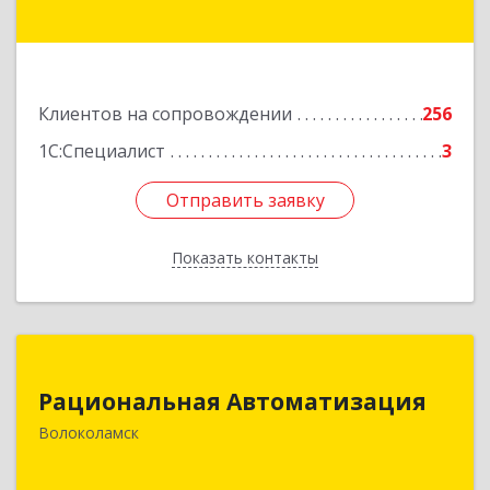
Подробнее
Клиентов на сопровождении
256
1С:Специалист
3
Отправить заявку
Отправить заявку
Показать контакты
Назад
Рациональная Автоматизация
Рациональная Автоматизация
143600, Московская обл, Волоколамский р-н,
Волоколамск
Волоколамск г, Октябрьская пл, дом № 10,
оф.12