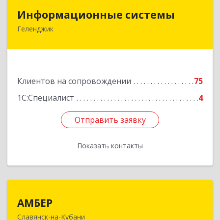
Информационные системы
Информационные системы
Геленджик
353475, Краснодарский край, Геленджик г,
Нахимова ул, дом № 2
Подробнее
Клиентов на сопровождении
75
1С:Специалист
4
Отправить заявку
Отправить заявку
Показать контакты
Назад
АМБЕР
АМБЕР
Славянск-на-Кубани
353562, Краснодарский край, Славянский р-н,