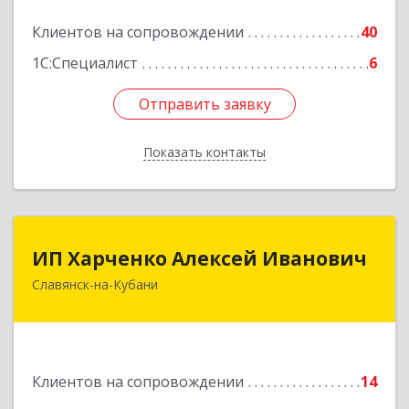
Подробнее
Клиентов на сопровождении
40
1С:Специалист
6
Отправить заявку
Отправить заявку
Показать контакты
Назад
ИП Харченко Алексей Иванович
ИП Харченко Алексей Иванович
Славянск-на-Кубани
353 579, Краснодарский край, ст.Петровская,
ул.Кирпичная д.32
Подробнее
Клиентов на сопровождении
14