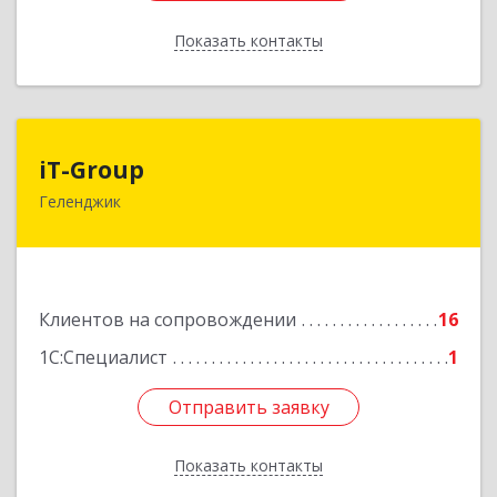
Показать контакты
Назад
iT-Group
iT-Group
Геленджик
353460, Краснодарский край, Геленджик г,
Керченская ул, дом № 4, оф.6
Подробнее
Клиентов на сопровождении
16
1С:Специалист
1
Отправить заявку
Отправить заявку
Показать контакты
Назад