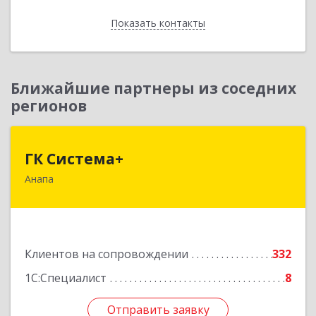
Показать контакты
Назад
Ближайшие партнеры из соседних
регионов
ГК Система+
ГК Система+
Анапа
353450, Краснодарский край, Анапский р-н,
Анапа г, Лермонтова ул, дом № 116, корпус Г,
оф.7
Подробнее
Клиентов на сопровождении
332
1С:Специалист
8
Отправить заявку
Отправить заявку