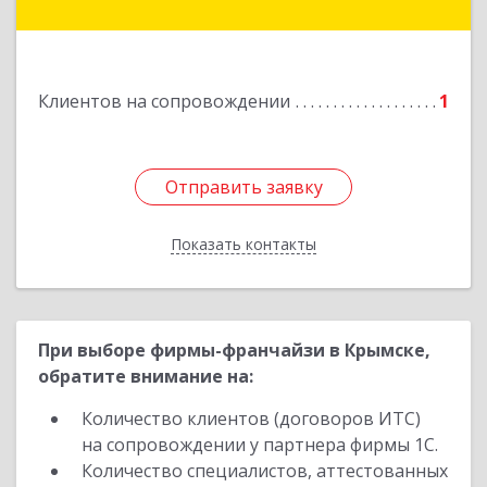
г.п. Абинское, Абинск г, Промышленная ул, дом
№ 4, каб.311
Подробнее
Клиентов на сопровождении
1
Отправить заявку
Отправить заявку
Показать контакты
Назад
При выборе фирмы-франчайзи в Крымске,
обратите внимание на:
Количество клиентов (договоров ИТС)
на сопровождении у партнера фирмы 1С.
Количество специалистов, аттестованных