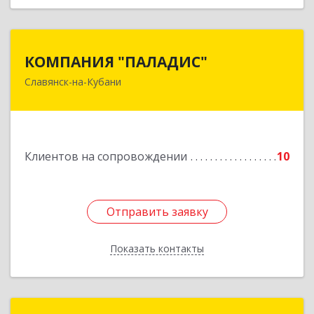
КОМПАНИЯ "ПАЛАДИС"
КОМПАНИЯ "ПАЛАДИС"
Славянск-на-Кубани
353560, Краснодарский край, Славянский р-н,
Славянск-на-Кубани г, Краснофлотская ул, дом
№ 19, оф.1
Подробнее
Клиентов на сопровождении
10
Отправить заявку
Отправить заявку
Показать контакты
Назад