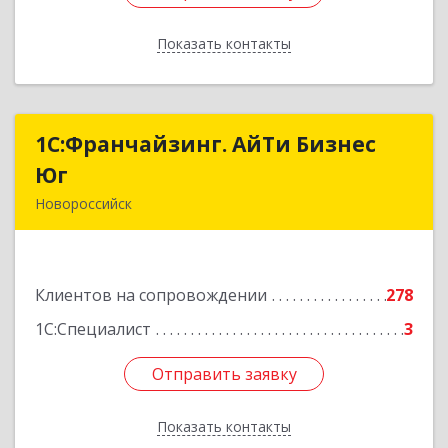
Показать контакты
Назад
1С:Франчайзинг. АйТи Бизнес
1С:Франчайзинг. АйТи Бизнес
Юг
Юг
Новороссийск
353907, Краснодарский край, Новороссийск г,
Видова ул, дом № 65, оф.2
Клиентов на сопровождении
278
Подробнее
1С:Специалист
3
Отправить заявку
Отправить заявку
Показать контакты
Назад