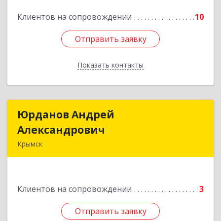
Клиентов на сопровождении
10
Подробнее
Отправить заявку
Отправить заявку
Показать контакты
Назад
Юрданов Андрей
Юрданов Андрей
Александрович
Александрович
Крымск
353384 Краснодарский край г. Крымск ул.
Юбилейная 8
Клиентов на сопровождении
3
Подробнее
Отправить заявку
Отправить заявку