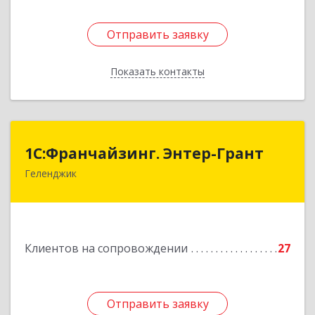
Отправить заявку
Отправить заявку
Показать контакты
Назад
1С:Франчайзинг. Энтер-Грант
1С:Франчайзинг. Энтер-Грант
Геленджик
353467, Краснодарский край, Геленджик г,
Дачная ул, дом № 17
Подробнее
Клиентов на сопровождении
27
Отправить заявку
Отправить заявку