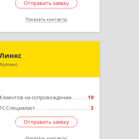
Отправить заявку
Отправить заявку
Показать контакты
Назад
Линкс
Линкс
Фрязино
141190, Московская обл, Фрязино г,
Заводской проезд, дом № 3, кв.133
Подробнее
Клиентов на сопровождении
19
1С:Специалист
3
Отправить заявку
Отправить заявку
Показать контакты
Назад