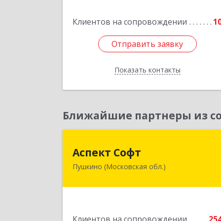
Подробне
Клиентов на сопровождении
1
Отправить заявку
Отправить заявку
Показать контакты
Назад
Ближайшие партнеры из со
Аспект Соф
Аспект Софт
Пушкино (Московская обл.)
141205, Московская обл, Пушкински
р-н, Пушкино г, Московский пр-кт
дом № 44, пом.
Подробне
Клиентов на сопровождении
25