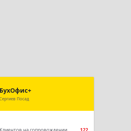
БухОфис+
БухОфис+
Сергиев Посад
141304, Московская обл, Сергиево-
Посадский р-н, Сергиев Посад г,
Воробьевская ул, дом № 3, этаж 3,
оф.1
Клиентов на сопровождении
122