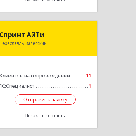
Спринт АйТи
Спринт АйТи
Переславль-Залесский
152025, Ярославская обл, Переславль-
Залесский г, Менделеева ул, дом №
18, кв.7
Подробнее
Клиентов на сопровождении
11
1С:Специалист
1
Отправить заявку
Отправить заявку
Показать контакты
Назад