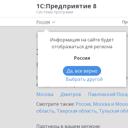
1С:Предприятие 8
Система программ
Россия
Пр
Главная
Тарифы ИТС
ИТС Ритейл
ИТС Ритейл
Информация на сайте будет
отображаться для региона
Заказать ИТС Ритейл
Россия
в Краснозаводске
Да, все верно
Ознакомьтесь с информационными карт
Выбрать другой
внедрение продукта.
Москва
Дмитров
Павловский Поса
Смотрите также:
Россия
,
Москва и Моск
область
,
Тверская область
,
Тульская об
Партнеры в вашем регионе: