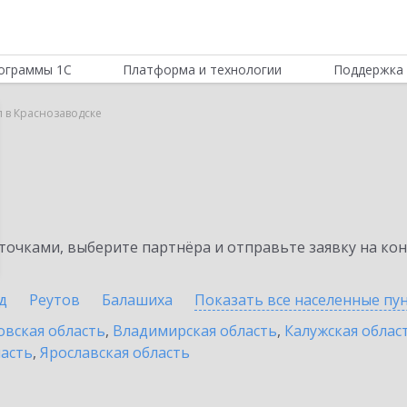
ограммы 1С
Платформа и технологии
Поддержка 
 в Краснозаводске
очками, выберите партнёра и отправьте заявку на ко
д
Реутов
Балашиха
Показать все населенные
пу
овская область
,
Владимирская область
,
Калужская облас
ласть
,
Ярославская область