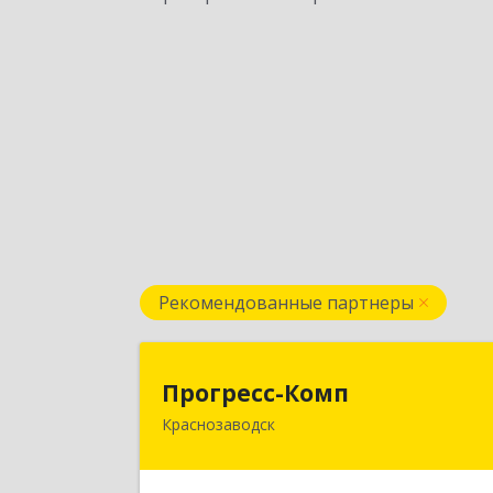
Рекомендованные партнеры
Прогресс-Ком
Прогресс-Комп
Краснозаводск
141321, Московская обл, Сергиево
Посадский р-н, Краснозаводск г
Новая ул, дом № 8, кв.7