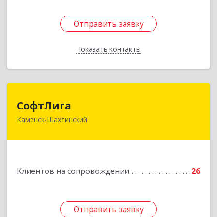
Отправить заявку
Отправить заявку
Показать контакты
Назад
СофтЛига
СофтЛига
Каменск-Шахтинский
347800, Ростовская обл, Каменск-Шахтинский г,
Желябова ул, дом № 33А
Подробнее
Клиентов на сопровождении
26
Отправить заявку
Отправить заявку