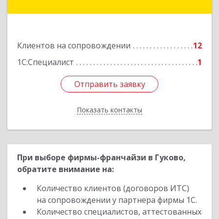
Куйбышева ул, дом № 6, кв.2
Подробнее
Клиентов на сопровождении
12
1С:Специалист
1
Отправить заявку
Отправить заявку
Показать контакты
Назад
При выборе фирмы-франчайзи в Гуково,
обратите внимание на:
Количество клиентов (договоров ИТС)
на сопровождении у партнера фирмы 1С.
Количество специалистов, аттестованных