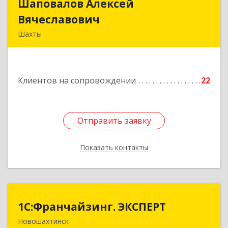
Шаповалов Алексей
Шаповалов Алексей
Вячеславович
Вячеславович
Шахты
346510, Шахты г, Ленина ул, дом № 142
Подробнее
Клиентов на сопровождении
22
Отправить заявку
Отправить заявку
Показать контакты
Назад
1С:Франчайзинг. ЭКСПЕРТ
1С:Франчайзинг. ЭКСПЕРТ
Новошахтинск
346901, Ростовская обл, Новошахтинск г,