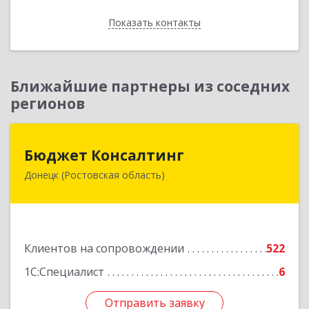
Показать контакты
Назад
Ближайшие партнеры из соседних
регионов
Бюджет Консалтинг
Бюджет Консалтинг
Донецк (Ростовская область)
346338, Ростовская обл, г.о. Город Донецк,
Донецк г, 12-й кв-л, дом № 10, оф.28
Подробнее
Клиентов на сопровождении
522
1С:Специалист
6
Отправить заявку
Отправить заявку