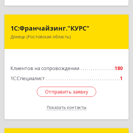
1С:Франчайзинг."КУРС"
1С:Франчайзинг."КУРС"
Донецк (Ростовская область)
346330, Ростовская обл, Донецк г, Благодатный
пер, дом № 16
Подробнее
Клиентов на сопровождении
180
1С:Специалист
1
Отправить заявку
Отправить заявку
Показать контакты
Назад