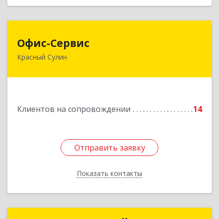
Офис-Сервис
Офис-Сервис
Красный Сулин
346350, Ростовская обл, р-н Красносулинский,
Красный Сулин г, Заводская ул, дом № 1
Подробнее
Клиентов на сопровождении
14
Отправить заявку
Отправить заявку
Показать контакты
Назад