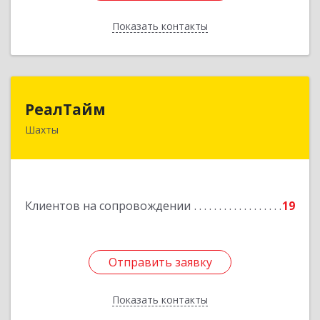
Показать контакты
Назад
РеалТайм
РеалТайм
Шахты
346504, Ростовская обл, Шахты г,
Чернышевского ул, дом № 42
Подробнее
Клиентов на сопровождении
19
Отправить заявку
Отправить заявку
Показать контакты
Назад