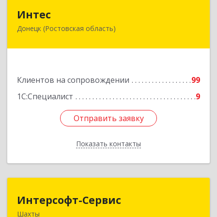
Интес
Интес
Донецк (Ростовская область)
346330, Ростовская обл, Донецк г, 60-й кв-л,
дом № 6 ( пристройка)
Подробнее
Клиентов на сопровождении
99
1С:Специалист
9
Отправить заявку
Отправить заявку
Показать контакты
Назад
Интерсофт-Сервис
Интерсофт-Сервис
Шахты
346480, Ростовская обл, Шахты г, Советская ул,