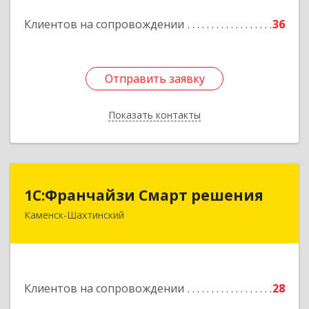
Подробнее
Клиентов на сопровождении
36
Отправить заявку
Отправить заявку
Показать контакты
Назад
1С:Франчайзи Смарт решения
1С:Франчайзи Смарт решения
Каменск-Шахтинский
347800, Ростовская обл, Каменск-Шахтинский г,
Ворошилова ул, дом № 152
Подробнее
Клиентов на сопровождении
28