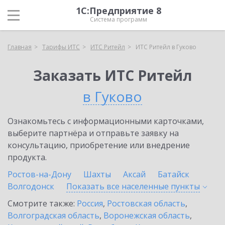
1С:Предприятие 8
Система программ
Главная
Тарифы ИТС
ИТС Ритейл
ИТС Ритейл в Гуково
Заказать ИТС Ритейл
в Гуково
Ознакомьтесь с информационными карточками,
выберите партнёра и отправьте заявку на
консультацию, приобретение или внедрение
продукта.
Ростов-на-Дону
Шахты
Аксай
Батайск
Волгодонск
Показать все населенные
пункты
Смотрите также:
Россия
,
Ростовская область
,
Волгоградская область
,
Воронежская область
,