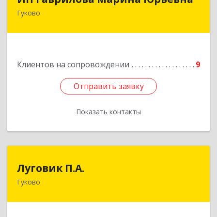
Гуково
Подробнее
Клиентов на сопровождении
9
Отправить заявку
Отправить заявку
Показать контакты
Назад
Луговик П.А.
Луговик П.А.
Гуково
Подробнее