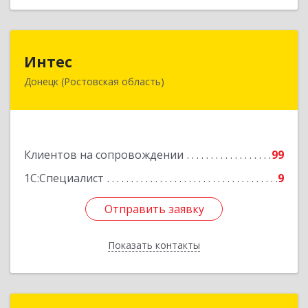
Интес
Интес
Донецк (Ростовская область)
346330, Ростовская обл, Донецк г, 60-й кв-л,
дом № 6 ( пристройка)
Подробнее
Клиентов на сопровождении
99
1С:Специалист
9
Отправить заявку
Отправить заявку
Показать контакты
Назад