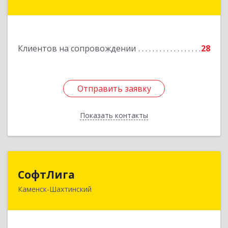
Ворошилова ул, дом № 152
Подробнее
Клиентов на сопровождении
28
Отправить заявку
Отправить заявку
Показать контакты
Назад
СофтЛига
СофтЛига
Каменск-Шахтинский
347800, Ростовская обл, Каменск-Шахтинский г,
Желябова ул, дом № 33А