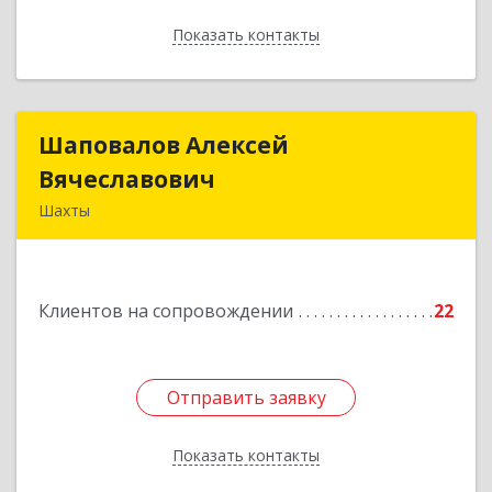
Показать контакты
Назад
Шаповалов Алексей
Шаповалов Алексей
Вячеславович
Вячеславович
Шахты
346510, Шахты г, Ленина ул, дом № 142
Подробнее
Клиентов на сопровождении
22
Отправить заявку
Отправить заявку
Показать контакты
Назад