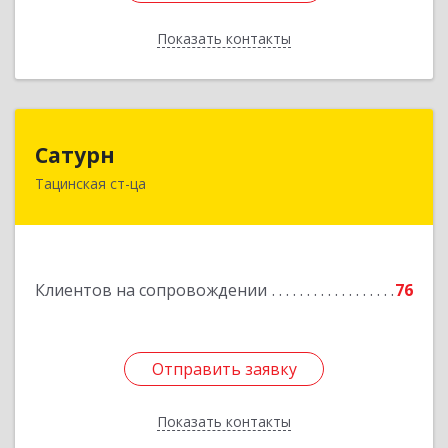
Показать контакты
Назад
Сатурн
Сатурн
Тацинская ст-ца
347060, Ростовская область, Тацинский район,
ст-ца Тацинская, ул.М.Горького, дом № 54
Подробнее
Клиентов на сопровождении
76
Отправить заявку
Отправить заявку
Показать контакты
Назад