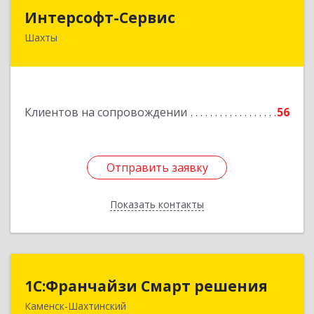
Интерсофт-Сервис
Интерсофт-Сервис
Шахты
346480, Ростовская обл, Шахты г, Советская ул,
дом № 279/10
Подробнее
Клиентов на сопровождении
56
Отправить заявку
Отправить заявку
Показать контакты
Назад
1С:Франчайзи Смарт решения
1С:Франчайзи Смарт решения
Каменск-Шахтинский
347800, Ростовская обл, Каменск-Шахтинский г,