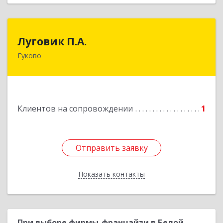
Луговик П.А.
Луговик П.А.
Гуково
Подробнее
Клиентов на сопровождении
1
Отправить заявку
Отправить заявку
Показать контакты
Назад
При выборе фирмы-франчайзи в Белой