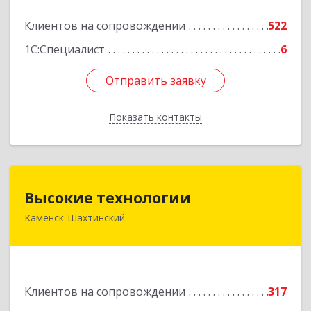
Подробнее
Клиентов на сопровождении
522
1С:Специалист
6
Отправить заявку
Отправить заявку
Показать контакты
Назад
Высокие технологии
Высокие технологии
Каменск-Шахтинский
347810, Ростовская обл, Каменск-Шахтинский г,
Карла Маркса пр-кт, дом № 31/33, этаж 2,
оф.217
Подробнее
Клиентов на сопровождении
317