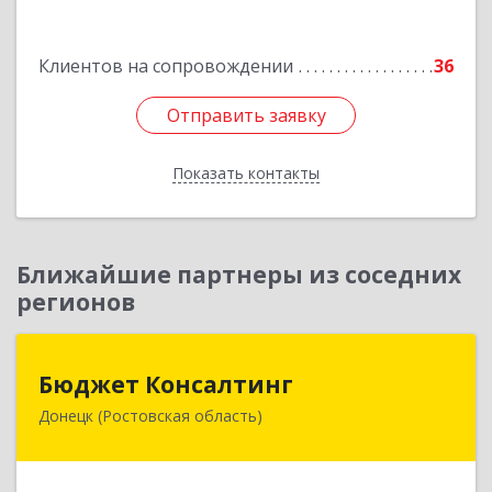
Подробнее
Клиентов на сопровождении
36
Отправить заявку
Отправить заявку
Показать контакты
Назад
Ближайшие партнеры из соседних
регионов
Бюджет Консалтинг
Бюджет Консалтинг
Донецк (Ростовская область)
346338, Ростовская обл, г.о. Город Донецк,
Донецк г, 12-й кв-л, дом № 10, оф.28