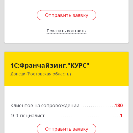
Отправить заявку
Отправить заявку
Показать контакты
Назад
1С:Франчайзинг."КУРС"
1С:Франчайзинг."КУРС"
Донецк (Ростовская область)
346330, Ростовская обл, Донецк г, Благодатный
пер, дом № 16
Подробнее
Клиентов на сопровождении
180
1С:Специалист
1
Отправить заявку
Отправить заявку