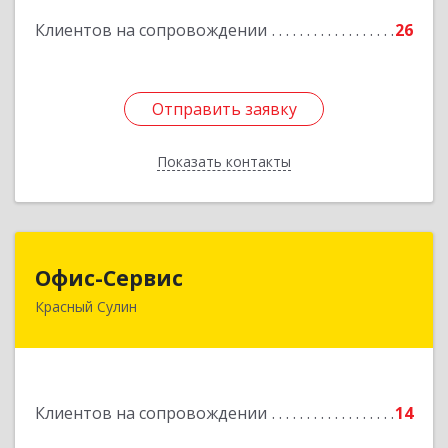
Подробнее
Клиентов на сопровождении
26
Отправить заявку
Отправить заявку
Показать контакты
Назад
Офис-Сервис
Офис-Сервис
Красный Сулин
346350, Ростовская обл, р-н Красносулинский,
Красный Сулин г, Заводская ул, дом № 1
Подробнее
Клиентов на сопровождении
14