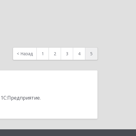
<
Назад
1
2
3
4
5
 1С:Предприятие.