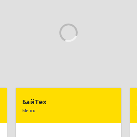
й
БайТех
БайТех
"
Минск
220014, Республика Беларусь, г.
Минск, ул. Минина, 23А
,
3
Подробнее