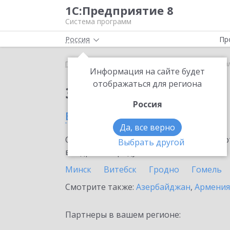
1С:Предприятие 8
Система программ
Россия
Пр
Главная
Тарифы ИТС
ИТС Ритейл
ИТС Ритейл
Информация на сайте будет
отображаться для региона
Заказать ИТС Ритейл
Россия
в Беларуси
Да, все верно
Ознакомьтесь с информационными карт
Выбрать другой
внедрение продукта.
Минск
Витебск
Гродно
Гомель
Смотрите также:
Азербайджан
,
Армения
Партнеры в вашем регионе: