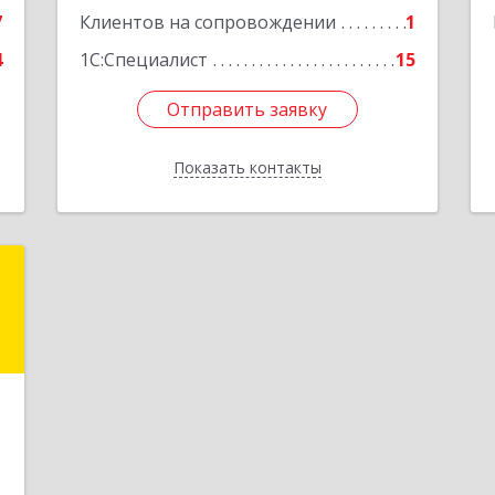
7
Клиентов на сопровождении
1
е
4
1С:Специалист
15
Отправить заявку
Отправить заявку
Показать контакты
Назад
"
.
,
7
е