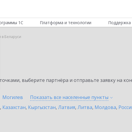
ограммы 1С
Платформа и технологии
Поддержка 
 в Беларуси
очками, выберите партнёра и отправьте заявку на ко
Могилев
Показать все населенные
пункты
,
Казахстан
,
Кыргызстан
,
Латвия
,
Литва
,
Молдова
,
Росси