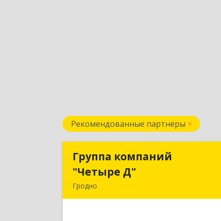
Рекомендованные партнеры
Группа компаний
Группа компани
"Четыре Д"
"Четыре Д
Гродно
230023, РБ, г. Гродно, ул. Тимирязева
д. 37, к. 30