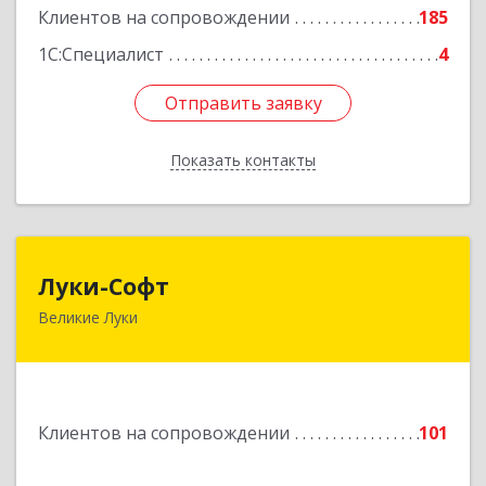
Клиентов на сопровождении
185
1С:Специалист
4
Отправить заявку
Отправить заявку
Показать контакты
Назад
Луки-Софт
Луки-Софт
Великие Луки
182113, Псковская обл, Великие Луки г,
Октябрьский пр-кт, дом № 56А, оф.2
Подробнее
Клиентов на сопровождении
101