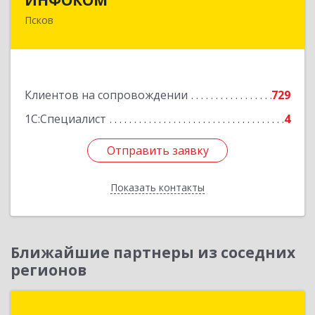
Псков
180000, Псковская обл, Псков г, Советская ул,
дом № 42г
Подробнее
Клиентов на сопровождении
729
1С:Специалист
4
Отправить заявку
Отправить заявку
Показать контакты
Назад
Ближайшие партнеры из соседних
регионов
ГК "ПЛАТАН"