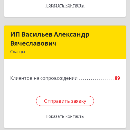
Показать контакты
Назад
ИП Васильев Александр
ИП Васильев Александр
Вячеславович
Вячеславович
Сланцы
Ленинградская обл, Сланцы г, Спортивная ул,
дом № 2
Клиентов на сопровождении
89
Подробнее
Отправить заявку
Отправить заявку
Показать контакты
Назад