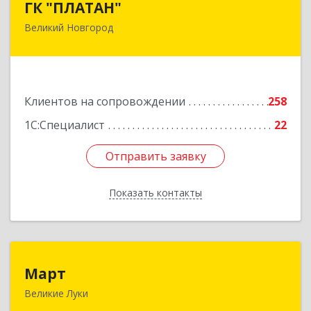
ГК "ПЛАТАН"
Великий Новгород
173003, Новгородская обл, Великий Новгород
г, Большая Санкт-Петербургская ул, дом № 80,
оф.17
Подробнее
Клиентов на сопровождении
258
1С:Специалист
22
Отправить заявку
Отправить заявку
Показать контакты
Назад
Март
Март
Великие Луки
182113, Псковская обл, Великие Луки г,