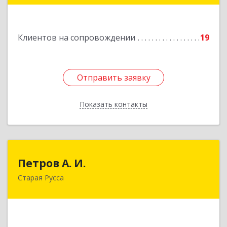
Подробнее
Клиентов на сопровождении
19
Отправить заявку
Отправить заявку
Показать контакты
Назад
Петров А. И.
Петров А. И.
Старая Русса
Старая Русса, пер.Волотовский, д.23
Подробнее