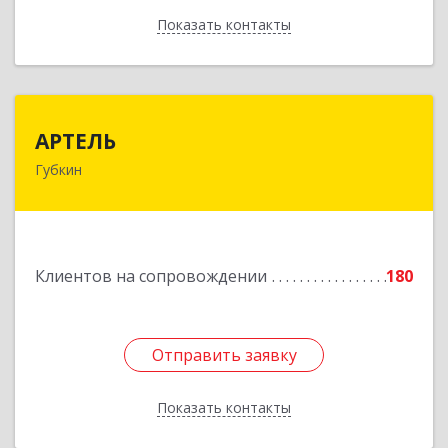
Показать контакты
Назад
АРТЕЛЬ
АРТЕЛЬ
Губкин
309181, Белгородская обл, Губкинский р-н,
Губкин г, Мира ул, дом № 20, оф.506
Подробнее
Клиентов на сопровождении
180
Отправить заявку
Отправить заявку
Показать контакты
Назад