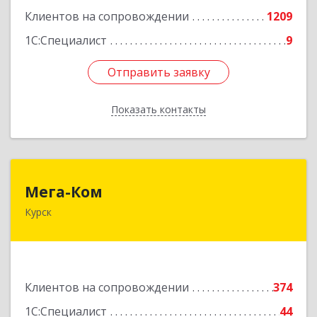
Клиентов на сопровождении
1209
1С:Специалист
9
Отправить заявку
Отправить заявку
Показать контакты
Назад
Мега-Ком
Мега-Ком
Курск
305001, Курская обл, Курск г, Красной Армии ул,
дом № 23 А
Подробнее
Клиентов на сопровождении
374
1С:Специалист
44