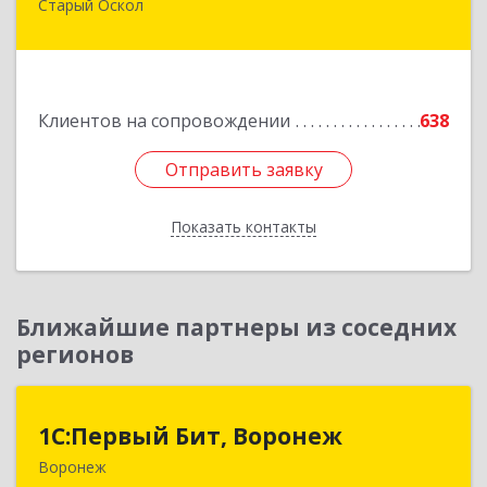
Старый Оскол
309516, Белгородская обл, Старый Оскол г,
Лесной мкр, дом № 3, оф.103
Подробнее
Клиентов на сопровождении
638
Отправить заявку
Отправить заявку
Показать контакты
Назад
Ближайшие партнеры из соседних
регионов
1С:Первый Бит, Воронеж
1С:Первый Бит, Воронеж
Воронеж
394006, Воронежская обл, Воронеж г, 20-летия