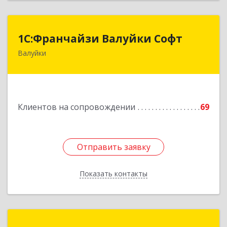
1С:Франчайзи Валуйки Софт
1С:Франчайзи Валуйки Софт
Валуйки
309996, Белгородская обл, Валуйки г, Горького,
дом № 21, кв.21
Подробнее
Клиентов на сопровождении
69
Отправить заявку
Отправить заявку
Показать контакты
Назад
РилСофт