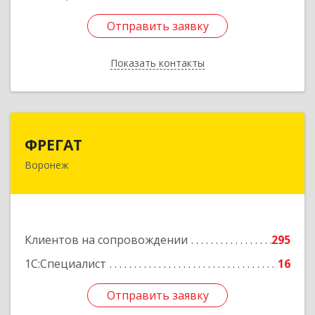
Отправить заявку
Отправить заявку
Показать контакты
Назад
ФРЕГАТ
ФРЕГАТ
Воронеж
394006, Воронежская обл, Воронеж г,
Бахметьева ул, дом № 2Б, пом.I, офис 220
Подробнее
Клиентов на сопровождении
295
1С:Специалист
16
Отправить заявку
Отправить заявку