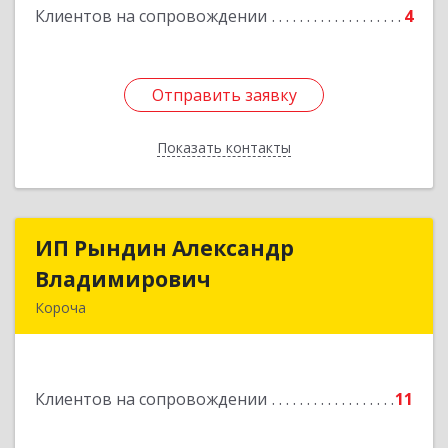
Клиентов на сопровождении
4
Отправить заявку
Отправить заявку
Показать контакты
Назад
ИП Рындин Александр
ИП Рындин Александр
Владимирович
Владимирович
Короча
309 201, Белгородская обл, Корочанский р-н,
Дальняя Игуменка с, Кураковка ул, дом № 76
Клиентов на сопровождении
11
Подробнее