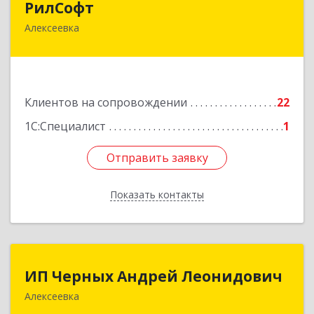
РилСофт
Алексеевка
309850, Белгородская обл, Алексеевский р-н,
Алексеевка г, 1-й Мостовой пер, дом № 5А
Подробнее
Клиентов на сопровождении
22
1С:Специалист
1
Отправить заявку
Отправить заявку
Показать контакты
Назад
ИП Черных Андрей Леонидович
ИП Черных Андрей Леонидович
Алексеевка
309850, Белгородская обл, Алексеевский р-н,