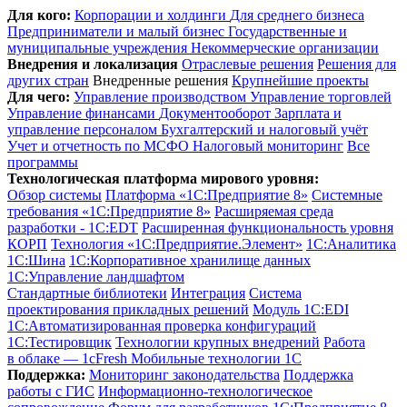
Для кого:
Корпорации и холдинги
Для среднего бизнеса
Предприниматели и малый бизнес
Государственные и
муниципальные учреждения
Некоммерческие организации
Внедрения и локализация
Отраслевые решения
Решения для
других стран
Внедренные решения
Крупнейшие проекты
Для чего:
Управление производством
Управление торговлей
Управление финансами
Документооборот
Зарплата и
управление персоналом
Бухгалтерский и налоговый учёт
Учет и отчетность по МСФО
Налоговый мониторинг
Все
программы
Технологическая платформа мирового уровня:
Обзор системы
Платформа «1С:Предприятие 8»
Системные
требования «1С:Предприятие 8»
Расширяемая среда
разработки - 1C:EDT
Расширенная функциональность уровня
КОРП
Технология «1С:Предприятие.Элемент»
1C:Аналитика
1С:Шина
1С:Корпоративное хранилище данных
1С:Управление ландшафтом
Стандартные библиотеки
Интеграция
Система
проектирования прикладных решений
Модуль 1C:EDI
1С:Автоматизированная проверка конфигураций
1С:Тестировщик
Технологии крупных внедрений
Работа
в облаке — 1cFresh
Мобильные технологии 1С
Поддержка:
Мониторинг законодательства
Поддержка
работы с ГИС
Информационно-технологическое