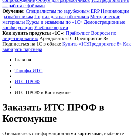
сопровождение
Форум для разработчиков
1С:Предприятие 8
— работа с файлами
Обучение:
Cпециалистам по зарубежным ERP
Начинающим
разработчикам
Портал для разработчиков
Методические
материалы
Курсы и экзамены по «1С»
Демонстрационные
конфигурации
Учебные версии
Как купить продукты «1С»:
Прайс-лист
Вопросы по
лицензированию
Арендовать «1С:Предприятие 8»
Подписаться на 1С в облаке
Купить «1С:Предприятие 8»
Как
выбирать партнера
Главная
Тарифы ИТС
ИТС ПРОФ
ИТС ПРОФ в Костомукше
Заказать ИТС ПРОФ
в
Костомукше
Ознакомьтесь с информационными карточками, выберите