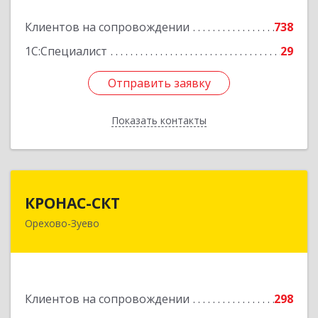
Клиентов на сопровождении
738
Подробнее
1С:Специалист
29
Отправить заявку
Отправить заявку
Показать контакты
Назад
КРОНАС-СКТ
КРОНАС-СКТ
Орехово-Зуево
142600, Московская обл, Орехово-Зуево г,
Бабушкина ул, дом № 2А, пом.31
Подробнее
Клиентов на сопровождении
298