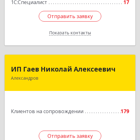
1С:Специалист
17
Отправить заявку
Отправить заявку
Показать контакты
Назад
ИП Гаев Николай Алексеевич
ИП Гаев Николай Алексеевич
Александров
601650, Владимирская обл, Александровский р-
н, Александров г, Свердлова ул, дом № 41, кв.57
Подробнее
Клиентов на сопровождении
179
Отправить заявку
Отправить заявку