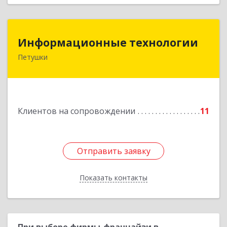
Информационные технологии
Информационные технологии
Петушки
601144, Владимирская обл, Петушки г,
Маяковского ул, дом № 19
Подробнее
Клиентов на сопровождении
11
Отправить заявку
Отправить заявку
Показать контакты
Назад