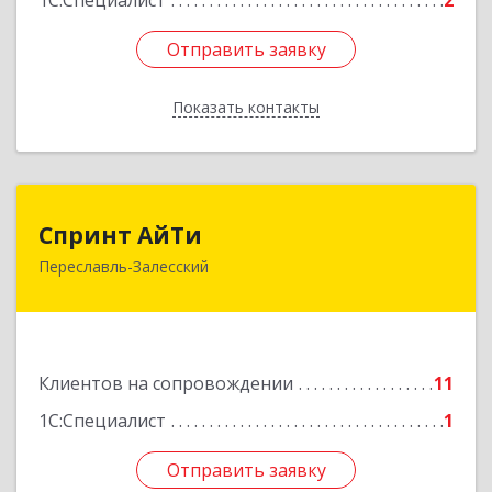
1С:Специалист
2
Отправить заявку
Отправить заявку
Показать контакты
Назад
Спринт АйТи
Спринт АйТи
Переславль-Залесский
152025, Ярославская обл, Переславль-
Залесский г, Менделеева ул, дом № 18, кв.7
Подробнее
Клиентов на сопровождении
11
1С:Специалист
1
Отправить заявку
Отправить заявку