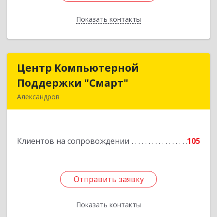
Показать контакты
Назад
Центр Компьютерной
Центр Компьютерной
Поддержки "Смарт"
Поддержки "Смарт"
Александров
601650, Владимирская обл, Александровский р-
н, Александров г, Институтская ул, дом № 1,
ком.74
Клиентов на сопровождении
105
Подробнее
Отправить заявку
Отправить заявку
Показать контакты
Назад