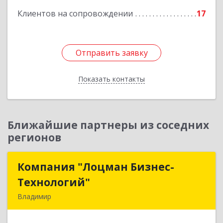
Клиентов на сопровождении
17
Отправить заявку
Отправить заявку
Показать контакты
Назад
Ближайшие партнеры из соседних
регионов
Компания "Лоцман Бизнес-
Компания "Лоцман Бизнес-
Технологий"
Технологий"
Владимир
600015, Владимирская обл, Владимир г,
Чайковского ул, дом № 40А, оф.21