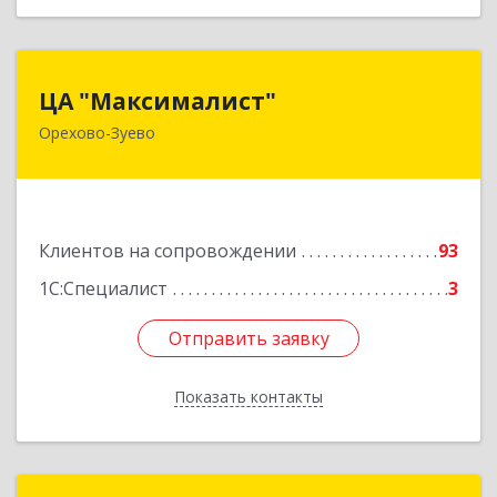
ЦА "Максималист"
ЦА "Максималист"
Орехово-Зуево
142600, Московская обл, Орехово-Зуево г,
Ленина ул, дом № 78
Подробнее
Клиентов на сопровождении
93
1С:Специалист
3
Отправить заявку
Отправить заявку
Показать контакты
Назад