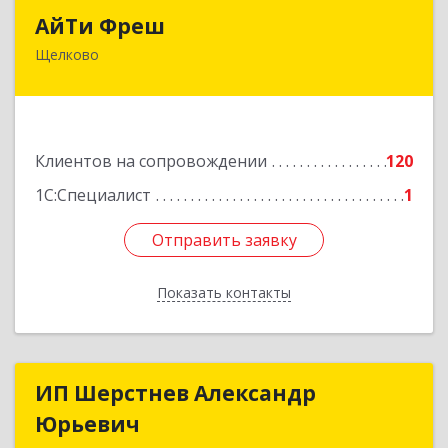
АйТи Фреш
АйТи Фреш
Щелково
141100, Московская обл, Щелково г, Городской
округ Щелково, Ленина пл, дом № 5, ком.308
Подробнее
Клиентов на сопровождении
120
1С:Специалист
1
Отправить заявку
Отправить заявку
Показать контакты
Назад
ИП Шерстнев Александр
ИП Шерстнев Александр
Юрьевич
Юрьевич