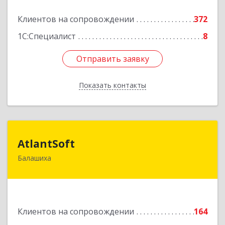
Подробнее
Клиентов на сопровождении
372
1С:Специалист
8
Отправить заявку
Отправить заявку
Показать контакты
Назад
AtlantSoft
AtlantSoft
Балашиха
143900, Московская обл, Балашиха г, Звездная
ул, дом № 7, корпус 1, оф.609
Подробнее
Клиентов на сопровождении
164