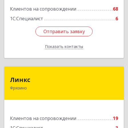
Подробнее
Клиентов на сопровождении
68
1С:Специалист
6
Отправить заявку
Отправить заявку
Показать контакты
Назад
Линкс
Линкс
Фрязино
141190, Московская обл, Фрязино г, Заводской
проезд, дом № 3, кв.133
Подробнее
Клиентов на сопровождении
19