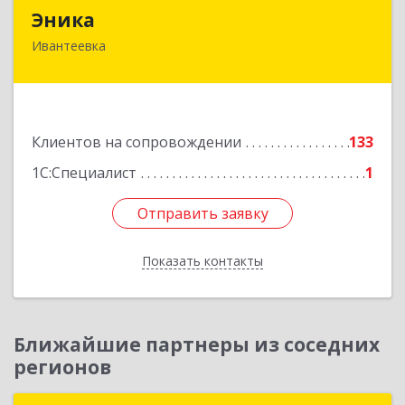
Эника
Эника
Ивантеевка
141280, Московская обл, г.о. Пушкинский,
Ивантеевка г, Заводская ул, дом № 12, кв.1
Подробнее
Клиентов на сопровождении
133
1С:Специалист
1
Отправить заявку
Отправить заявку
Показать контакты
Назад
Ближайшие партнеры из соседних
регионов