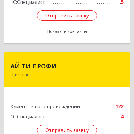
1С:Специалист
5
Отправить заявку
Отправить заявку
Показать контакты
Назад
АЙ ТИ ПРОФИ
АЙ ТИ ПРОФИ
Щелково
141108, Московская обл, г.о. Щёлково,
Щёлково г, Заводская ул, дом № 1, пом.3
Подробнее
Клиентов на сопровождении
122
1С:Специалист
4
Отправить заявку
Отправить заявку