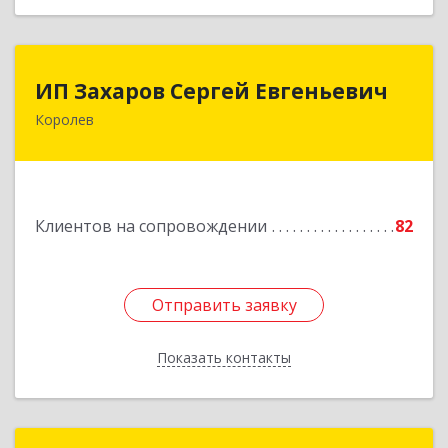
ИП Захаров Сергей Евгеньевич
ИП Захаров Сергей Евгеньевич
Королев
141092, Московская обл, Королев г,
Юбилейный мкр, Пушкинская ул, дом № 13,
кв.115
Подробнее
Клиентов на сопровождении
82
Отправить заявку
Отправить заявку
Показать контакты
Назад