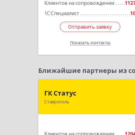
Клиентов на сопровождении
112
1С:Специалист
1
Отправить заявку
Отправить заявку
Показать контакты
Назад
Ближайшие партнеры из со
ГК Стату
ГК Статус
Ставрополь
355002, Ставропольский край
Ставрополь г, Лермонтова ул, дом 
18
Подробне
Клиентов на сопровождении
120