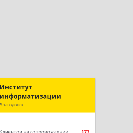
Институт
Институт
информатизации
информатизации
Волгодонск
347383, Ростовская обл, Волгодонск г,
Маршала Кошевого ул, дом № 44,
корпус II, оф.6
Клиентов на сопровождении
177