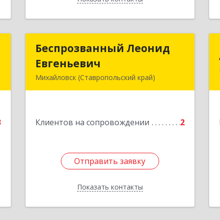
р
Беспрозванный Леонид
Беспрозванный Леонид
ч
Евгеньевич
Евгеньевич
Михайловск (Ставропольский край)
,
Подробнее
,
3
3
Клиентов на сопровождении
2
е
Отправить заявку
Отправить заявку
Показать контакты
Назад