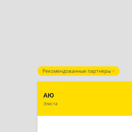
Рекомендованные партнеры
А
АЮ
Элиста
358009, Калмыкия Респ, Элиста г
А.С.Пушкина ул, дом № 20, оф.40
Подробне