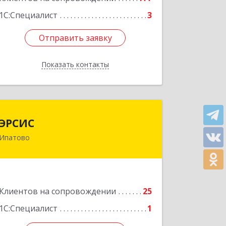
Подробнее
1С:Специалист
3
Отправить заявку
Отправить заявку
Показать контакты
Назад
ЭРСИС
ЭРСИС
Ипатово
356630, Ставропольский край, М.О.
Ипатовский, Ипатово г, Гагарина ул,
дом № 47/1, пом.1
Подробнее
Клиентов на сопровождении
25
1С:Специалист
1