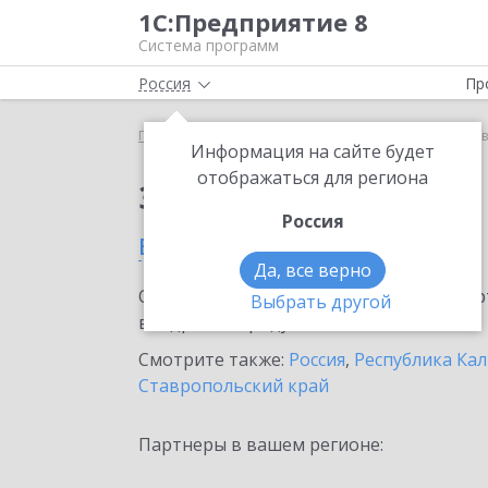
1С:Предприятие 8
Система программ
Россия
Пр
Главная
Тарифы ИТС
ИТС ПРОФ
ИТС ПРОФ в
Информация на сайте будет
отображаться для региона
Заказать ИТС ПРОФ
Россия
в Элисте
Да, все верно
Ознакомьтесь с информационными карт
Выбрать другой
внедрение продукта.
Смотрите также:
Россия
,
Республика Ка
Ставропольский край
Партнеры в вашем регионе: