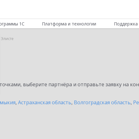
ограммы 1С
Платформа и технологии
Поддержка 
 Элисте
очками, выберите партнёра и отправьте заявку на ко
лмыкия
,
Астраханская область
,
Волгоградская область
,
Ре