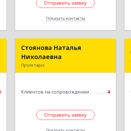
Отправить заявку
Отправить заявку
Показать контакты
Назад
м
Стоянова Наталья
Стоянова Наталья
Николаевна
Николаевна
.
Пролетарск
4
Подробнее
е
4
Клиентов на сопровождении
4
Отправить заявку
Отправить заявку
Показать контакты
Назад