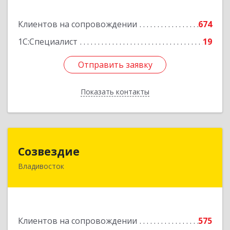
Подробнее
Клиентов на сопровождении
674
1С:Специалист
19
Отправить заявку
Отправить заявку
Показать контакты
Назад
Созвездие
Созвездие
Владивосток
690069, Приморский край, Владивосток г,
Тухачевского ул, дом № 62, кв.94
Подробнее
Клиентов на сопровождении
575