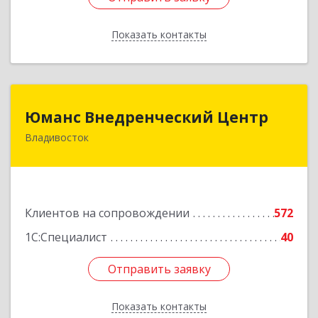
Показать контакты
Назад
Юманс Внедренческий Центр
Юманс Внедренческий Центр
Владивосток
690014, Приморский край, Владивосток г,
Некрасовская ул, дом № 48а
Подробнее
Клиентов на сопровождении
572
1С:Специалист
40
Отправить заявку
Отправить заявку
Показать контакты
Назад