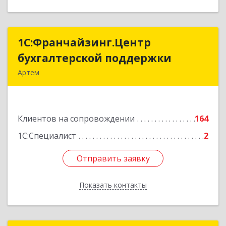
1С:Франчайзинг.Центр
1С:Франчайзинг.Центр
бухгалтерской поддержки
бухгалтерской поддержки
Артем
692760, Приморский край, Артем г, Фрунзе ул,
дом № 54А, каб.21
Клиентов на сопровождении
164
Подробнее
1С:Специалист
2
Отправить заявку
Отправить заявку
Показать контакты
Назад