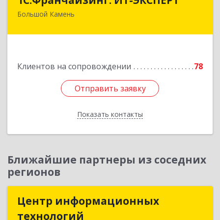
Большой Камень
692806, Приморский край, Большой Камень г,
Карла Маркса ул, дом № 57, этаж 3
Подробнее
Клиентов на сопровождении
78
Отправить заявку
Отправить заявку
Показать контакты
Назад
Ближайшие партнеры из соседних
регионов
Центр информационных
Центр информационных
технологий
технологий