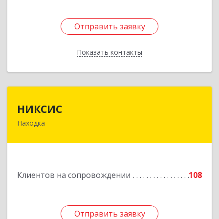
Отправить заявку
Отправить заявку
Показать контакты
Назад
НИКСИС
НИКСИС
Находка
692903, Приморский край, Находка г,
Находкинский пр-кт, дом № 84, кв.73А
Подробнее
Клиентов на сопровождении
108
Отправить заявку
Отправить заявку