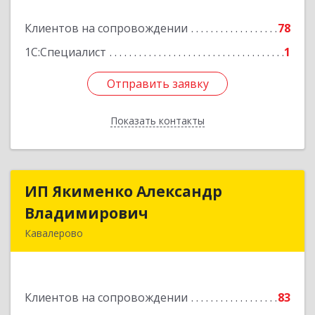
Клиентов на сопровождении
78
Подробнее
1С:Специалист
1
Отправить заявку
Отправить заявку
Показать контакты
Назад
ИП Якименко Александр
ИП Якименко Александр
Владимирович
Владимирович
Кавалерово
692400, Приморский край, Кавалеровский р-н,
Горнореченский пгт, Октябрьская ул, дом № 5
Клиентов на сопровождении
83
Подробнее