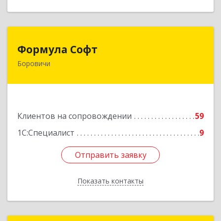
Формула Софт
Формула Софт
Боровичи
174411, Новгородская обл, Боровичский р-н,
Боровичи г, Международная ул, дом № 6
Подробнее
Клиентов на сопровождении
59
1С:Специалист
9
Отправить заявку
Отправить заявку
Показать контакты
Назад