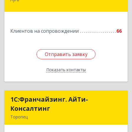
188230, Ленинградская обл, Луга г, Урицкого
пр-кт, дом № 77а
Подробнее
Клиентов на сопровождении
66
Отправить заявку
Отправить заявку
Показать контакты
Назад
1С:Франчайзинг. АйТи-
1С:Франчайзинг. АйТи-
Консалтинг
Консалтинг
Торопец
172840, Тверская обл, Торопец г, Гоголя ул,
дом № 13