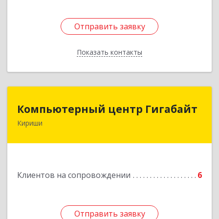
Отправить заявку
Отправить заявку
Показать контакты
Назад
Компьютерный центр Гигабайт
Компьютерный центр Гигабайт
Кириши
187110, Ленинградская обл, Кириши г,
Нефтехимиков ул, дом № 31
Подробнее
Клиентов на сопровождении
6
Отправить заявку
Отправить заявку