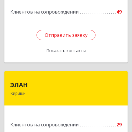
Клиентов на сопровождении
49
Подробнее
Отправить заявку
Отправить заявку
Показать контакты
Назад
ЭЛАН
ЭЛАН
Кириши
187110, Ленинградская обл, Кириши г, Ленина
пр-кт, дом № 45, оф.4-9
Подробнее
Клиентов на сопровождении
29