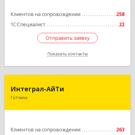
Подробнее
Клиентов на сопровождении
258
1С:Специалист
22
Отправить заявку
Отправить заявку
Показать контакты
Назад
Интеграл-АйТи
Интеграл-АйТи
Гатчина
188300, Ленинградская обл, Гатчинский р-н,
Гатчина г, 25 Октября пр-кт, дом № 42, литера
А, оф.412
Подробнее
Клиентов на сопровождении
263