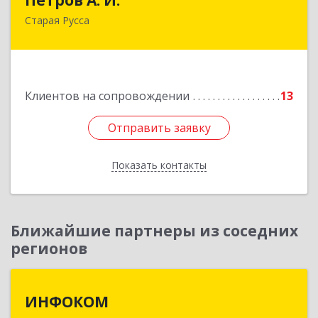
Старая Русса
Старая Русса, пер.Волотовский, д.23
Подробнее
Клиентов на сопровождении
13
Отправить заявку
Отправить заявку
Показать контакты
Назад
Ближайшие партнеры из соседних
регионов
ИНФОКОМ
ИНФОКОМ