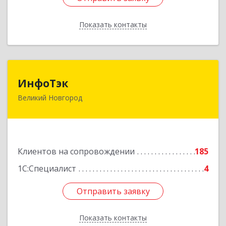
Показать контакты
Назад
ИнфоТэк
ИнфоТэк
Великий Новгород
173003, Новгородская обл, Великий Новгород
г, Великая ул, дом № 22
Подробнее
Клиентов на сопровождении
185
1С:Специалист
4
Отправить заявку
Отправить заявку
Показать контакты
Назад