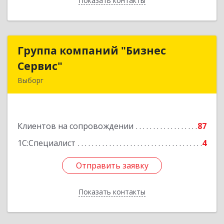
Показать контакты
Назад
Группа компаний "Бизнес
Группа компаний "Бизнес
Сервис"
Сервис"
Выборг
188800, Ленинградская обл, Выборг г,
Ленинградское шоссе, дом № 13, КЦ "ВЫБОРГ",
пом. 19
Клиентов на сопровождении
87
Подробнее
1С:Специалист
4
Отправить заявку
Отправить заявку
Показать контакты
Назад