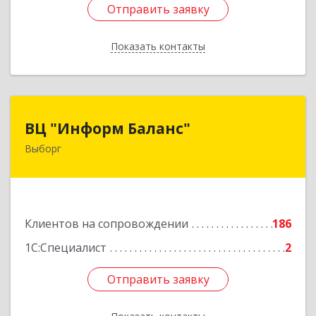
Отправить заявку
Отправить заявку
Показать контакты
Назад
ВЦ "Информ Баланс"
ВЦ "Информ Баланс"
Выборг
188800, Ленинградская обл, Выборгский р-н,
Выборг г, Каменный пер, дом № 2а
Подробнее
Клиентов на сопровождении
186
1С:Специалист
2
Отправить заявку
Отправить заявку