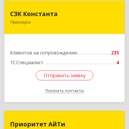
СЗК Константа
СЗК Константа
Приозерск
188760, Ленинградская обл, Приозерск г,
Калинина ул, дом № 29, кв.35
Подробнее
Клиентов на сопровождении
235
1С:Специалист
4
Отправить заявку
Отправить заявку
Показать контакты
Назад
Приоритет АйТи
Приоритет АйТи