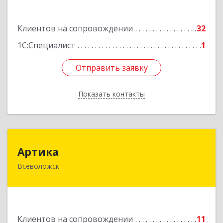
дом № 6, кв.9
Клиентов на сопровождении
32
Подробнее
1С:Специалист
1
Отправить заявку
Отправить заявку
Показать контакты
Назад
Артика
Артика
Всеволожск
188645, Ленинградская обл, Всеволожск г,
Доктора Сотникова ул, дом № 2, кв.86
Подробнее
Клиентов на сопровождении
11