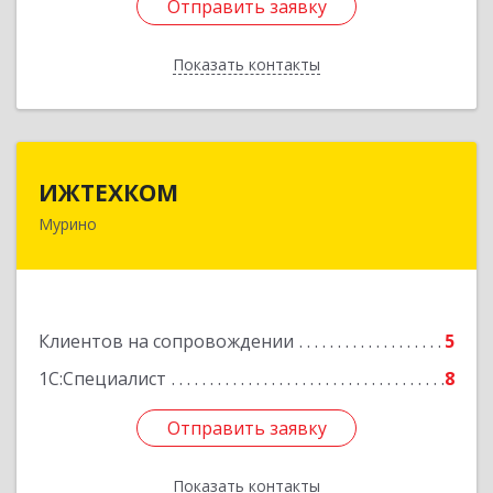
Отправить заявку
Отправить заявку
Показать контакты
Назад
ИЖТЕХКОМ
ИЖТЕХКОМ
Мурино
188677, Ленинградская обл, Всеволожский р-н,
Мурино г, Воронцовский б-р, дом № 17, кв.339
Подробнее
Клиентов на сопровождении
5
1С:Специалист
8
Отправить заявку
Отправить заявку
Показать контакты
Назад