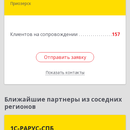
Приозерск
188760, Ленинградская обл, Приозерский р-н,
Приозерск г, Калинина ул, дом № 39, этаж 2,
ком. 31
Подробнее
Клиентов на сопровождении
157
Отправить заявку
Отправить заявку
Показать контакты
Назад
Ближайшие партнеры из соседних
регионов
1С-РАРУС-СПБ
1С-РАРУС-СПБ