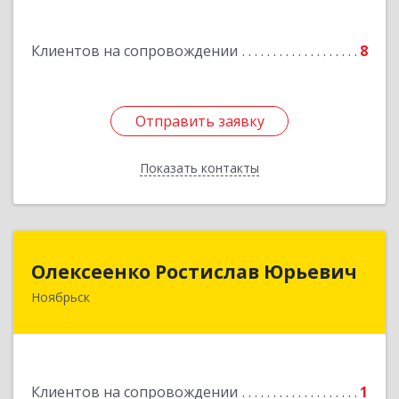
ул.Магистральная д.65 ,кв.23
Клиентов на сопровождении
8
Подробнее
Отправить заявку
Отправить заявку
Показать контакты
Назад
Олексеенко Ростислав Юрьевич
Олексеенко Ростислав Юрьевич
Ноябрьск
629804, Ямало-Ненецкий АО, Ноябрьск г,
УТАДС п, дом № 84, кв.2
Подробнее
Клиентов на сопровождении
1