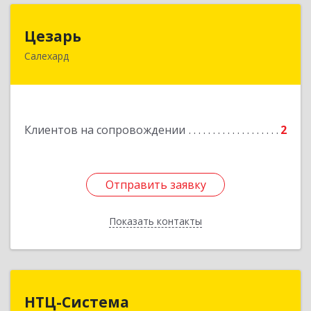
Цезарь
Цезарь
Салехард
629008, Ямало-Ненецкий АО, Салехард г,
Глазкова ул, дом № 4 б
Подробнее
Клиентов на сопровождении
2
Отправить заявку
Отправить заявку
Показать контакты
Назад
НТЦ-Система
НТЦ-Система