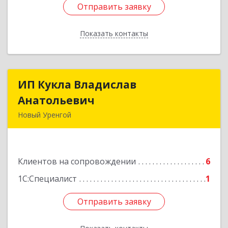
Отправить заявку
Отправить заявку
Показать контакты
Назад
ИП Кукла Владислав
ИП Кукла Владислав
Анатольевич
Анатольевич
Новый Уренгой
629306, Ямало-Ненецкий АО, Новый Уренгой г,
Интернациональная ул, дом № 2, кв.57
Клиентов на сопровождении
6
Подробнее
1С:Специалист
1
Отправить заявку
Отправить заявку