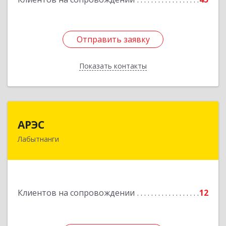
Отправить заявку
Отправить заявку
Показать контакты
Назад
АРЭС
АРЭС
Лабытнанги
629400, Ямало-Ненецкий АО, Лабытнанги г,
Дзержинского ул, дом № 8, кв.62
Подробнее
Клиентов на сопровождении
12