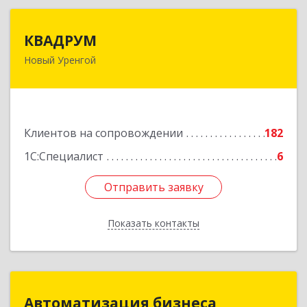
КВАДРУМ
КВАДРУМ
Новый Уренгой
629309, Ямало-Ненецкий АО, Новый Уренгой г,
Северное Кольцо ул, дом № 14
Подробнее
Клиентов на сопровождении
182
1С:Специалист
6
Отправить заявку
Отправить заявку
Показать контакты
Назад
Автоматизация бизнеса
Автоматизация бизнеса