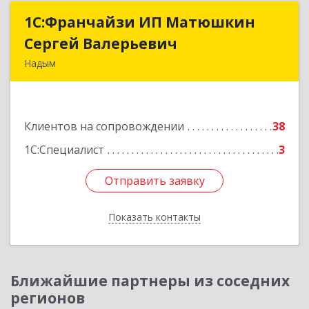
1С:Франчайзи ИП Матюшкин
1С:Франчайзи ИП Матюшкин
Сергей Валерьевич
Сергей Валерьевич
Надым
629730, Ямало-Ненецкий АО, Надым г, ул.
Зверева, дом № 47, кв.28
Клиентов на сопровождении
38
Подробнее
1С:Специалист
3
Отправить заявку
Отправить заявку
Показать контакты
Назад
Ближайшие партнеры из соседних
регионов