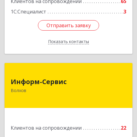
Клиентов на сопровождении
65
1С:Специалист
3
Отправить заявку
Отправить заявку
Показать контакты
Назад
Информ-Сервис
Информ-Сервис
187400, Ленинградская обл, Волхов г,
Волхов
Волховский пр-кт, дом № 7
Подробнее
Клиентов на сопровождении
22