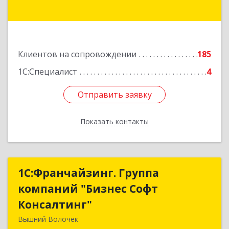
Подробнее
Клиентов на сопровождении
185
1С:Специалист
4
Отправить заявку
Отправить заявку
Показать контакты
Назад
1С:Франчайзинг. Группа
1С:Франчайзинг. Группа
компаний "Бизнес Софт
компаний "Бизнес Софт
Консалтинг"
Консалтинг"
Вышний Волочек