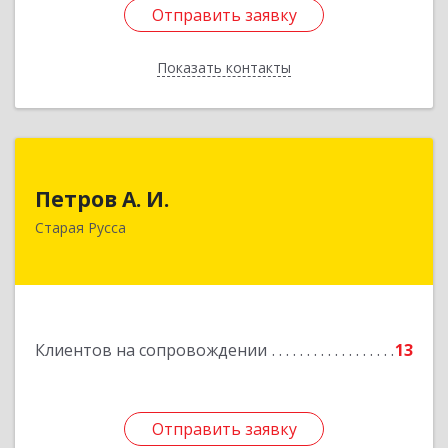
Отправить заявку
Отправить заявку
Показать контакты
Назад
Петров А. И.
Петров А. И.
Старая Русса, пер.Волотовский, д.23
Старая Русса
Подробнее
Клиентов на сопровождении
13
Отправить заявку
Отправить заявку