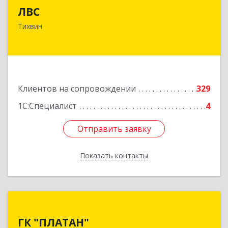
ЛВС
187553, Ленинградская обл, Тихвинский р-н,
Тихвин
Тихвин г, Ярослава Иванова ул, дом № 1,
пом.582
Подробнее
Клиентов на сопровождении
329
1С:Специалист
4
Отправить заявку
Отправить заявку
Показать контакты
Назад
ГК "ПЛАТАН"
ГК "ПЛАТАН"