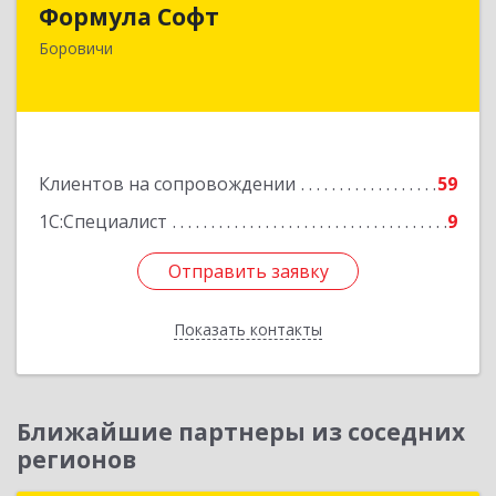
Формула Софт
174411, Новгородская обл, Боровичский р-н,
Боровичи
Боровичи г, Международная ул, дом № 6
Подробнее
Клиентов на сопровождении
59
1С:Специалист
9
Отправить заявку
Отправить заявку
Показать контакты
Назад
Ближайшие партнеры из соседних
регионов