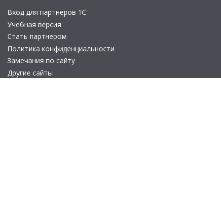
Вход для партнеров 1С
Учебная версия
Стать партнером
Политика конфиденциальности
Замечания по сайту
Другие сайты
Телефон:
+7 (495) 737-92-57
Email:
site_v8@1c.ru
Отдел продаж:
г. Москва
,
улица Селезнёвская, дом 21
© 2026 АО «Группа 1С» (правопреемник «1С»). Все права на сайт
защищены
© 2011- 2026 ООО «1С-Софт» (
о компании
).
Исключительное право на технологическую платформу