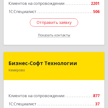
Клиентов на сопровождении
2201
1С:Специалист
506
Отправить заявку
Отправить заявку
Показать контакты
Назад
Бизнес-Софт Технологии
Бизнес-Софт Технологии
Кемерово
650992, Кемеровская область - Кузбасс обл,
Кемерово г, Советский пр-кт, дом № 2/8, оф.401
Подробнее
Клиентов на сопровождении
877
1С:Специалист
37