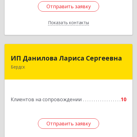
Отправить заявку
Отправить заявку
Показать контакты
Назад
ИП Данилова Лариса Сергеевна
ИП Данилова Лариса Сергеевна
Бердск
633004, Новосибирская обл, Бердск г, Озерная
ул, дом № 42, кв.40
Подробнее
Клиентов на сопровождении
10
Отправить заявку
Отправить заявку