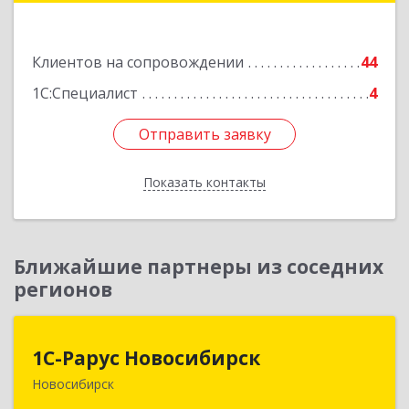
Подробнее
Клиентов на сопровождении
44
1С:Специалист
4
Отправить заявку
Отправить заявку
Показать контакты
Назад
Ближайшие партнеры из соседних
регионов
1С-Рарус Новосибирск
1С-Рарус Новосибирск
Новосибирск
630015, Новосибирская обл, Новосибирск г,