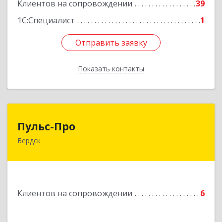
Клиентов на сопровождении
39
1С:Специалист
1
Отправить заявку
Отправить заявку
Показать контакты
Назад
Пульс-Про
Пульс-Про
Бердск
633010, Новосибирская обл, Бердск, Ленина,
дом № 89/8, оф.509
Подробнее
Клиентов на сопровождении
6