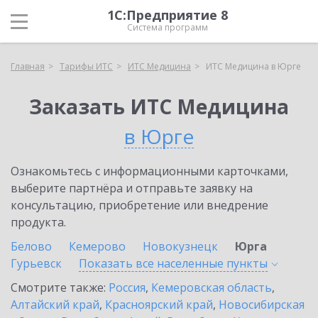
1С:Предприятие 8
Система программ
Главная
Тарифы ИТС
ИТС Медицина
ИТС Медицина в Юрге
Заказать ИТС Медицина
в Юрге
Ознакомьтесь с информационными карточками,
выберите партнёра и отправьте заявку на
консультацию, приобретение или внедрение
продукта.
Белово
Кемерово
Новокузнецк
Юрга
Гурьевск
Показать все населенные
пункты
Смотрите также:
Россия
,
Кемеровская область
,
Алтайский край
,
Красноярский край
,
Новосибирская