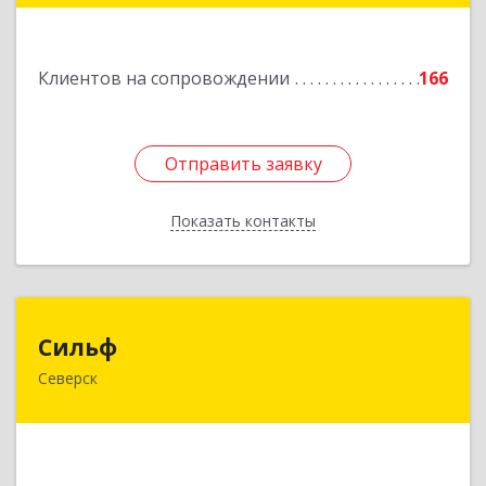
Подробнее
Клиентов на сопровождении
166
Отправить заявку
Отправить заявку
Показать контакты
Назад
Сильф
Сильф
Северск
636000, Томская обл, Северск г, Спортивная ул,
дом № 2, оф.1
Подробнее