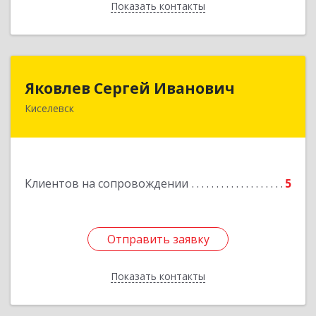
Показать контакты
Назад
Яковлев Сергей Иванович
Яковлев Сергей Иванович
Киселевск
650002, Кемеровская обл, г.Кемерово, пр-т
Шахтеров, дом № 90, кв.104
Подробнее
Клиентов на сопровождении
5
Отправить заявку
Отправить заявку
Показать контакты
Назад