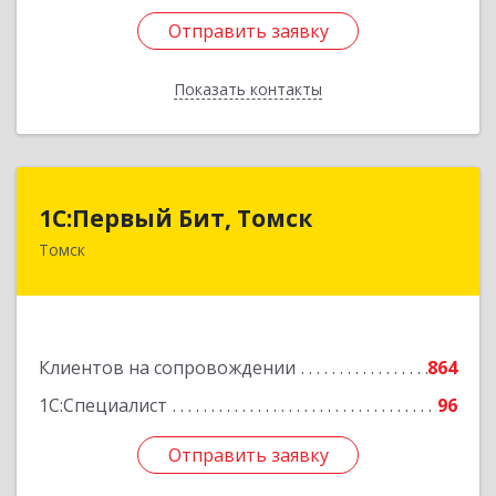
Отправить заявку
Отправить заявку
Показать контакты
Назад
1С:Первый Бит, Томск
1С:Первый Бит, Томск
Томск
634041, Томская обл, Томск г, Кирова пр-кт,
дом № 51А, оф.508
Подробнее
Клиентов на сопровождении
864
1С:Специалист
96
Отправить заявку
Отправить заявку