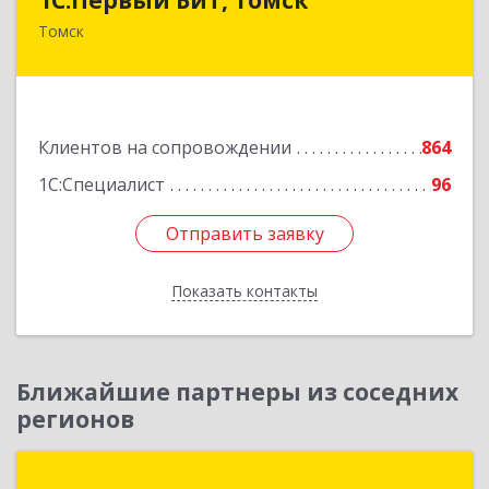
Томск
634041, Томская обл, Томск г, Кирова пр-кт,
дом № 51А, оф.508
Подробнее
Клиентов на сопровождении
864
1С:Специалист
96
Отправить заявку
Отправить заявку
Показать контакты
Назад
Ближайшие партнеры из соседних
регионов
1С-Рарус Новосибирск