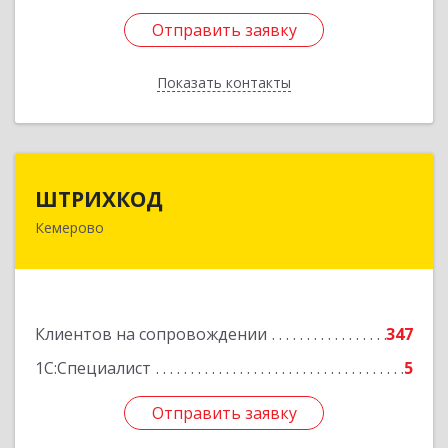
Отправить заявку
Отправить заявку
Показать контакты
Назад
ШТРИХКОД
ШТРИХКОД
Кемерово
650043, Кемеровская область - Кузбасс обл,
Кемерово г, Красноармейская ул, дом № 121
Подробнее
Клиентов на сопровождении
347
1С:Специалист
5
Отправить заявку
Отправить заявку