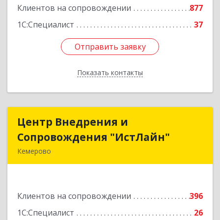
Клиентов на сопровождении
877
1С:Специалист
37
Отправить заявку
Отправить заявку
Показать контакты
Назад
Центр Внедрения и
Центр Внедрения и
Сопровождения "ИстЛайн"
Сопровождения "ИстЛайн"
Кемерово
650000, Кемеровская область - Кузбасс обл, г.о.
Кемеровский, Кемерово г, Мичурина ул, дом №
13А, этаж 3, пом.2, оф.301
Клиентов на сопровождении
396
Подробнее
1С:Специалист
26