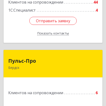
Клиентов на сопровождении
44
1С:Специалист
4
Отправить заявку
Отправить заявку
Показать контакты
Назад
Пульс-Про
Пульс-Про
Бердск
633010, Новосибирская обл, Бердск, Ленина,
дом № 89/8, оф.509
Подробнее
Клиентов на сопровождении
6