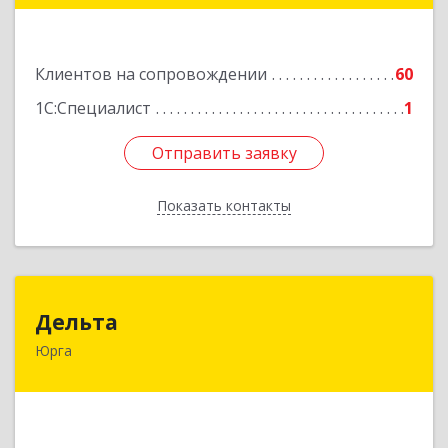
Подробнее
Клиентов на сопровождении
60
1С:Специалист
1
Отправить заявку
Отправить заявку
Показать контакты
Назад
Дельта
Дельта
Юрга
652050, Кемеровская область - Кузбасс обл,
Юрга г, Ленинградская ул, дом № 52, оф.32
Подробнее