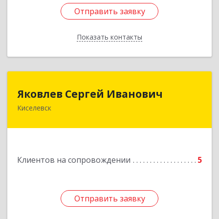
Отправить заявку
Отправить заявку
Показать контакты
Назад
Яковлев Сергей Иванович
Яковлев Сергей Иванович
Киселевск
650002, Кемеровская обл, г.Кемерово, пр-т
Шахтеров, дом № 90, кв.104
Подробнее
Клиентов на сопровождении
5
Отправить заявку
Отправить заявку