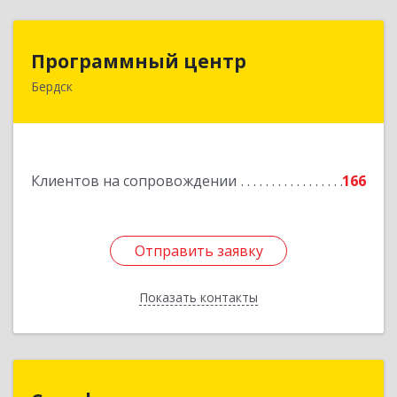
Программный центр
Программный центр
Бердск
633004, Новосибирская обл, Бердск г,
Химзаводская ул, дом № 9/4
Подробнее
Клиентов на сопровождении
166
Отправить заявку
Отправить заявку
Показать контакты
Назад
Сильф