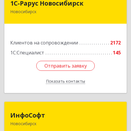
1С-Рарус Новосибирск
Новосибирск
630015, Новосибирская обл, Новосибирск г,
Планетная ул, дом № 30,производственный
корпус 2Б, пом.5а
Подробнее
Клиентов на сопровождении
2172
1С:Специалист
145
Отправить заявку
Отправить заявку
Показать контакты
Назад
ИнфоСофт
ИнфоСофт
Новосибирск
630091, Новосибирская обл, Новосибирск г,