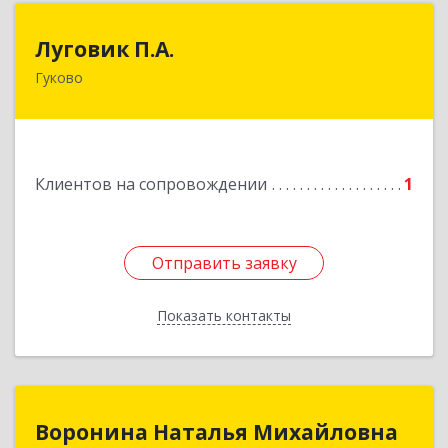
Луговик П.А.
Луговик П.А.
Гуково
Подробнее
Клиентов на сопровождении
1
Отправить заявку
Отправить заявку
Показать контакты
Назад
Воронина Наталья Михайловна
Воронина Наталья Михайловна