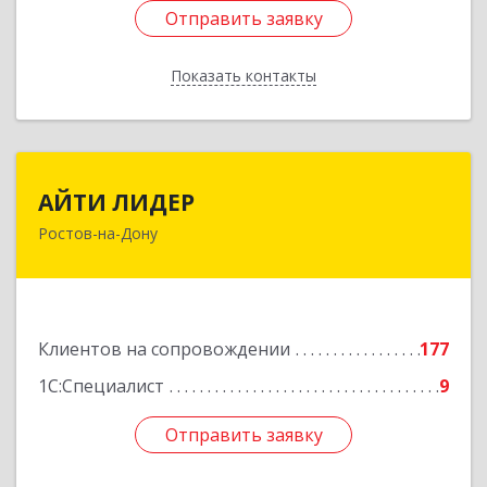
Отправить заявку
Отправить заявку
Показать контакты
Назад
АЙТИ ЛИДЕР
АЙТИ ЛИДЕР
Ростов-на-Дону
344065, Ростовская обл, Ростов-на-Дону г,
Беломорский пер, дом № 98, оф.206
Подробнее
Клиентов на сопровождении
177
1С:Специалист
9
Отправить заявку
Отправить заявку