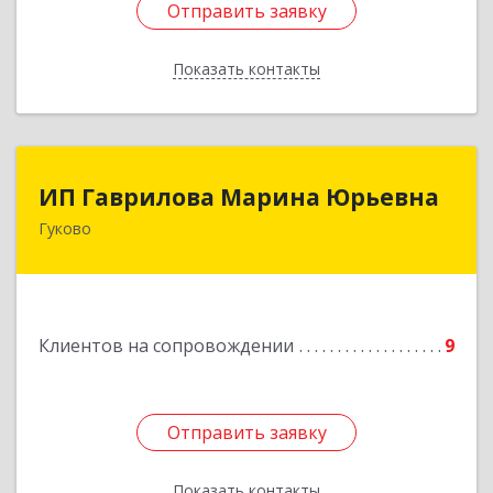
Отправить заявку
Отправить заявку
Показать контакты
Назад
ИП Гаврилова Марина Юрьевна
ИП Гаврилова Марина Юрьевна
Гуково
Подробнее
Клиентов на сопровождении
9
Отправить заявку
Отправить заявку
Показать контакты
Назад