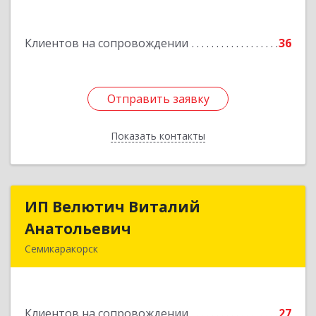
Подробнее
Клиентов на сопровождении
36
Отправить заявку
Отправить заявку
Показать контакты
Назад
ИП Велютич Виталий
ИП Велютич Виталий
Анатольевич
Анатольевич
Семикаракорск
346630, Ростовская обл, Семикаракорск г,
В.А.Закруткина пр-кт, дом № 35
Клиентов на сопровождении
27
Подробнее