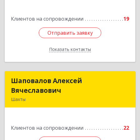
Подробнее
Клиентов на сопровождении
19
Отправить заявку
Отправить заявку
Показать контакты
Назад
Шаповалов Алексей
Шаповалов Алексей
Вячеславович
Вячеславович
Шахты
346510, Шахты г, Ленина ул, дом № 142
Подробнее
Клиентов на сопровождении
22