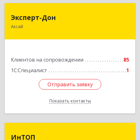
Эксперт-Дон
Эксперт-Дон
Аксай
346720, Ростовская обл, Аксай г, Буденного ул,
дом № 136, оф.16-17
Подробнее
Клиентов на сопровождении
85
1С:Специалист
1
Отправить заявку
Отправить заявку
Показать контакты
Назад
ИнТОП
ИнТОП