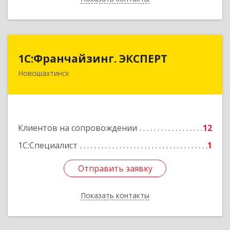
1С:Франчайзинг. ЭКСПЕРТ
1С:Франчайзинг. ЭКСПЕРТ
Новошахтинск
346901, Ростовская обл, Новошахтинск г,
Куйбышева ул, дом № 6, кв.2
Подробнее
Клиентов на сопровождении
12
1С:Специалист
1
Отправить заявку
Отправить заявку
Показать контакты
Назад