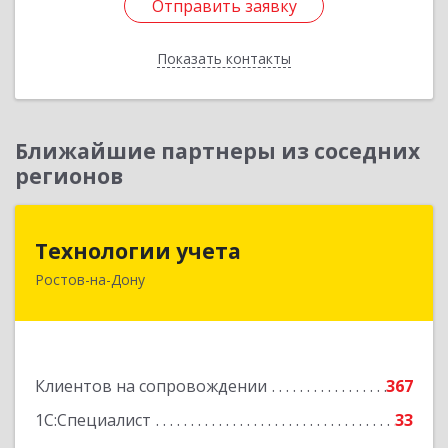
Отправить заявку
Отправить заявку
Показать контакты
Назад
Ближайшие партнеры из соседних
регионов
Технологии учета
Технологии учета
Ростов-на-Дону
344064, Ростовская обл, Ростов-на-Дону г,
Вавилова ул, дом № 68, оф.309
Подробнее
Клиентов на сопровождении
367
1С:Специалист
33