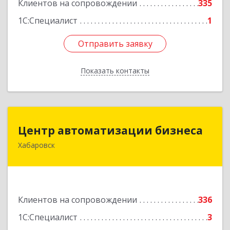
Клиентов на сопровождении
335
1С:Специалист
1
Отправить заявку
Отправить заявку
Показать контакты
Назад
Центр автоматизации бизнеса
Центр автоматизации бизнеса
Хабаровск
680030, Хабаровский край, Хабаровск г, Ленина
ул, дом № 4, оф.802
Подробнее
Клиентов на сопровождении
336
1С:Специалист
3