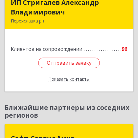
ИП Стригалев Александр
ИП Стригалев Александр
Владимирович
Владимирович
Переяславка рп
682910, Хабаровский край, Имени Лазо р-н,
Переяславка рп, Ленина ул, дом № 30, оф.1
Клиентов на сопровождении
96
Подробнее
Отправить заявку
Отправить заявку
Показать контакты
Назад
Ближайшие партнеры из соседних
регионов
Софт-Сервис Амур