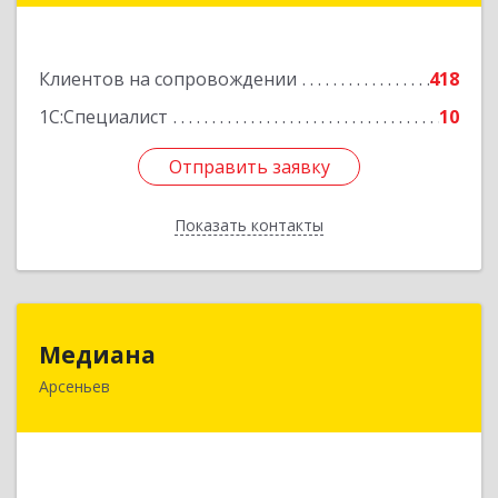
Подробнее
Клиентов на сопровождении
418
1С:Специалист
10
Отправить заявку
Отправить заявку
Показать контакты
Назад
Медиана
Медиана
Арсеньев
692330, Приморский край, Арсеньев г,
Ломоносова ул, дом № 24, кв.1
Подробнее