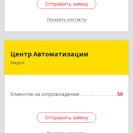
Отправить заявку
Отправить заявку
Показать контакты
Назад
Центр Автоматизации
Центр Автоматизации
Амурск
682640, Хабаровский край, Амурск г, Мира пр-
кт, дом № 55, оф.2
Подробнее
Клиентов на сопровождении
50
Отправить заявку
Отправить заявку