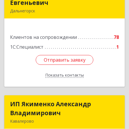
Евгеньевич
Евгеньевич
Дальнегорск
692446, Приморский край, Дальнегорск г,
Инженерная ул, дом № 28, кв.1
Клиентов на сопровождении
78
Подробнее
1С:Специалист
1
Отправить заявку
Отправить заявку
Показать контакты
Назад
ИП Якименко Александр
ИП Якименко Александр
Владимирович
Владимирович
Кавалерово
692400, Приморский край, Кавалеровский р-н,