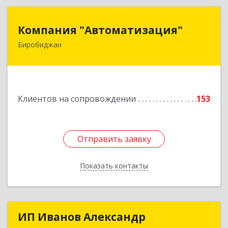
Компания "Автоматизация"
Компания "Автоматизация"
Биробиджан
679016, Еврейская Аобл, Биробиджан г,
Советская ул, дом № 59, кв.3
Подробнее
Клиентов на сопровождении
153
Отправить заявку
Отправить заявку
Показать контакты
Назад
ИП Иванов Александр
ИП Иванов Александр