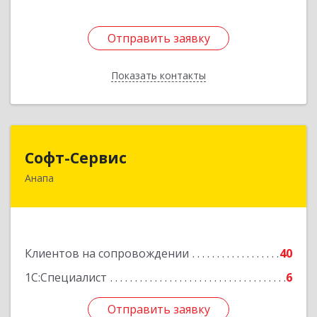
Отправить заявку
Отправить заявку
Показать контакты
Назад
Софт-Сервис
Софт-Сервис
Анапа
353440, Краснодарский край, Анапский р-н,
Анапа г, Владимирская ул, дом № 140, кв.93
Подробнее
Клиентов на сопровождении
40
1С:Специалист
6
Отправить заявку
Отправить заявку