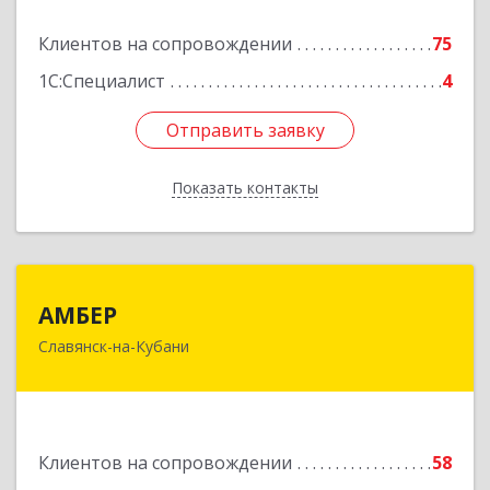
Подробнее
Клиентов на сопровождении
75
1С:Специалист
4
Отправить заявку
Отправить заявку
Показать контакты
Назад
АМБЕР
АМБЕР
Славянск-на-Кубани
353562, Краснодарский край, Славянский р-н,
Славянск-на-Кубани г, Крупской ул, дом № 12
Подробнее
Клиентов на сопровождении
58