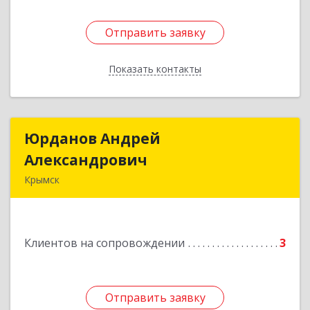
Отправить заявку
Отправить заявку
Показать контакты
Назад
Юрданов Андрей
Юрданов Андрей
Александрович
Александрович
Крымск
353384 Краснодарский край г. Крымск ул.
Юбилейная 8
Клиентов на сопровождении
3
Подробнее
Отправить заявку
Отправить заявку