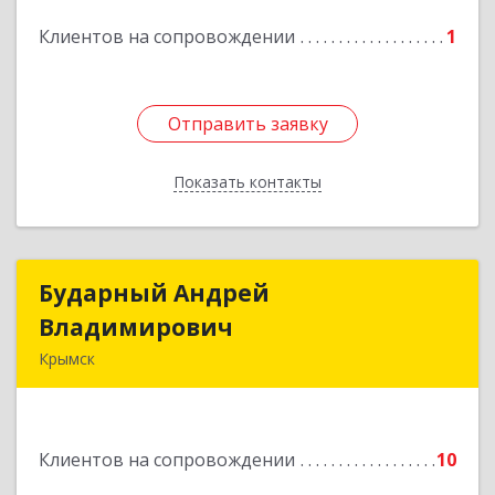
Подробнее
Клиентов на сопровождении
1
Отправить заявку
Отправить заявку
Показать контакты
Назад
Бударный Андрей
Бударный Андрей
Владимирович
Владимирович
Крымск
353389, Краснодарский край, Крымск г,
Революционная ул, дом № 47
Клиентов на сопровождении
10
Подробнее