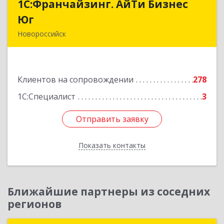
1С:Франчайзинг. АйТи Бизнес
1С:Франчайзинг. АйТи Бизнес
Юг
Юг
Новороссийск
353907, Краснодарский край, Новороссийск г,
Видова ул, дом № 65, оф.2
Клиентов на сопровождении
278
Подробнее
1С:Специалист
3
Отправить заявку
Отправить заявку
Показать контакты
Назад
Ближайшие партнеры из соседних
регионов