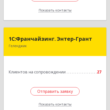
Показать контакты
Назад
1С:Франчайзинг. Энтер-Грант
1С:Франчайзинг. Энтер-Грант
Геленджик
353467, Краснодарский край, Геленджик г,
Дачная ул, дом № 17
Подробнее
Клиентов на сопровождении
27
Отправить заявку
Отправить заявку
Показать контакты
Назад