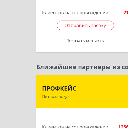
Клиентов на сопровождении
2
Подробне
Отправить заявку
Отправить заявку
Показать контакты
Назад
Ближайшие партнеры из со
ПРОФКЕЙ
ПРОФКЕЙС
Петрозаводск
185035, Карелия Респ, Петрозаводск г
Красная ул, дом № 1
Подробне
Клиентов на сопровождении
125