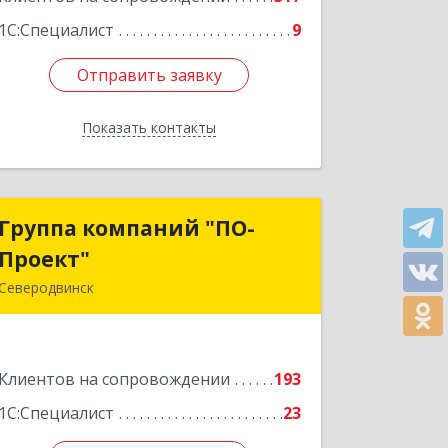
1С:Специалист
9
Отправить заявку
Отправить заявку
Показать контакты
Назад
Группа компаний "ПО-
Группа компаний "ПО-
Проект"
Проект"
Северодвинск
164500, Архангельская обл,
Северодвинск г, Бойчука ул, дом № 3,
оф.401
Клиентов на сопровождении
193
Подробнее
1С:Специалист
23