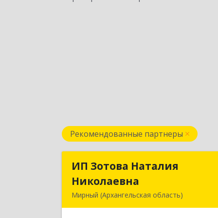
Рекомендованные партнеры
ИП Зотова Наталия
ИП Зотова Натали
Николаевна
Николаевн
Мирный (Архангельская область)
164170, г.Мирный, Архангельско
обл., ул.Советская, д.8, кв.8