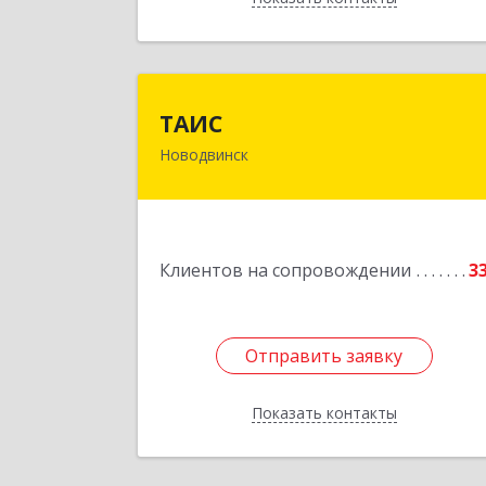
ТАИ
ТАИС
Новодвинск
164902, Архангельская обл
Новодвинск г, Димитрова ул, дом 
4
Подробне
Клиентов на сопровождении
3
Отправить заявку
Отправить заявку
Показать контакты
Назад