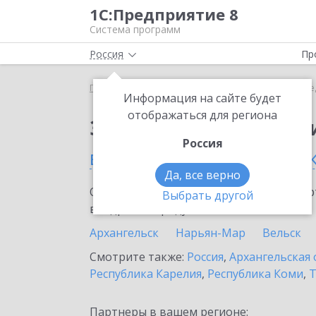
1С:Предприятие 8
Система программ
Россия
Пр
Главная
Тарифы ИТС
ИТС Медицина
ИТС Ме
Информация на сайте будет
отображаться для региона
Заказать ИТС Медиц
Россия
в Мирном (Архангельск
Да, все верно
Ознакомьтесь с информационными карт
Выбрать другой
внедрение продукта.
Архангельск
Нарьян-Мар
Вельск
Смотрите также:
Россия
,
Архангельская 
Республика Карелия
,
Республика Коми
,
Т
Партнеры в вашем регионе: