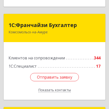
1С:Франчайзи Бухгалтер
1С:Франчайзи Бухгалтер
Комсомольск-на-Амуре
681000, Хабаровский край, Комсомольск-на-
Амуре г, Красногвардейская ул, дом № 14,
оф.202
Подробнее
Клиентов на сопровождении
344
1С:Специалист
17
Отправить заявку
Отправить заявку
Показать контакты
Назад