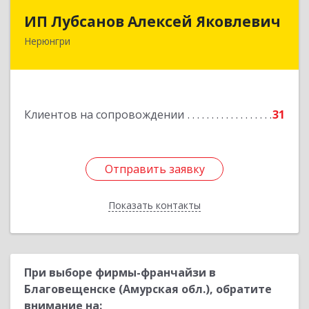
ИП Лубсанов Алексей Яковлевич
ИП Лубсанов Алексей Яковлевич
Нерюнгри
675002, Амурская область, г. Благовещенск, ул.
Краснофлотская ,77/1, кв.38
Подробнее
Клиентов на сопровождении
31
Отправить заявку
Отправить заявку
Показать контакты
Назад
При выборе фирмы-франчайзи в
Благовещенске (Амурская обл.), обратите
внимание на: