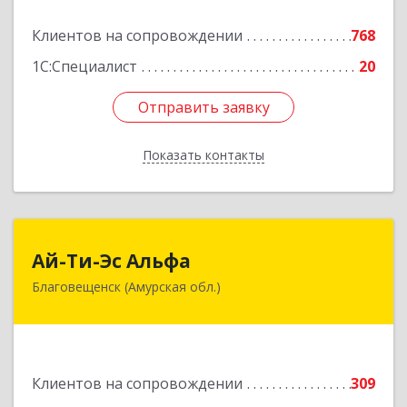
Подробнее
Клиентов на сопровождении
768
1С:Специалист
20
Отправить заявку
Отправить заявку
Показать контакты
Назад
Ай-Ти-Эс Альфа
Ай-Ти-Эс Альфа
Благовещенск (Амурская обл.)
675000, Амурская обл, Благовещенск г, Зейская
ул, дом № 134, оф.515
Подробнее
Клиентов на сопровождении
309