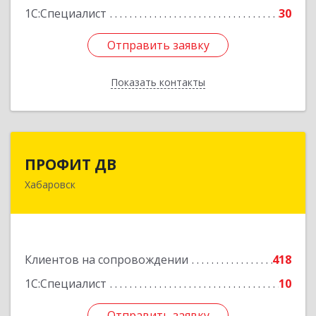
1С:Специалист
30
Отправить заявку
Отправить заявку
Показать контакты
Назад
ПРОФИТ ДВ
ПРОФИТ ДВ
Хабаровск
680000, Хабаровский край, Хабаровск г,
Муравьева-Амурского ул, дом № 25, пом.I
Подробнее
Клиентов на сопровождении
418
1С:Специалист
10
Отправить заявку
Отправить заявку