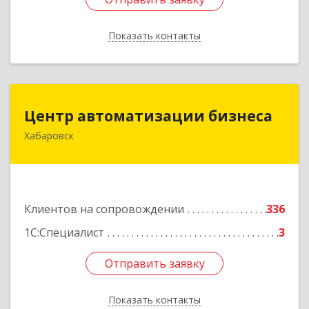
Показать контакты
Назад
Центр автоматизации бизнеса
Центр автоматизации бизнеса
Хабаровск
680030, Хабаровский край, Хабаровск г, Ленина
ул, дом № 4, оф.802
Подробнее
Клиентов на сопровождении
336
1С:Специалист
3
Отправить заявку
Отправить заявку
Показать контакты
Назад