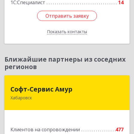
1С:Специалист
14
Отправить заявку
Отправить заявку
Показать контакты
Назад
Ближайшие партнеры из соседних
регионов
Софт-Сервис Амур
Софт-Сервис Амур
Хабаровск
680000, Хабаровский край, Хабаровск г,
Муравьева-Амурского ул., дом № 4, оф.19
Подробнее
Клиентов на сопровождении
477