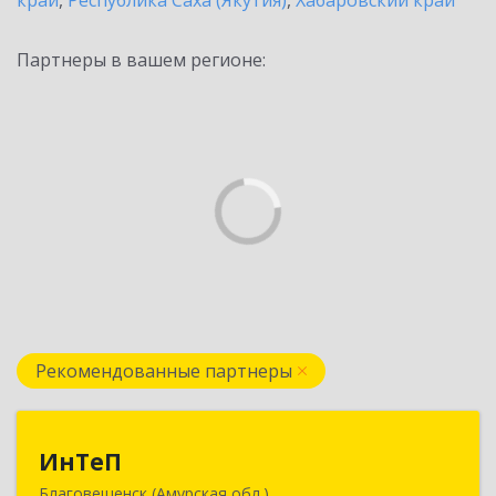
край
,
Республика Саха (Якутия)
,
Хабаровский край
Партнеры в вашем регионе:
Рекомендованные партнеры
ИнТеП
ИнТеП
Благовещенск (Амурская обл.)