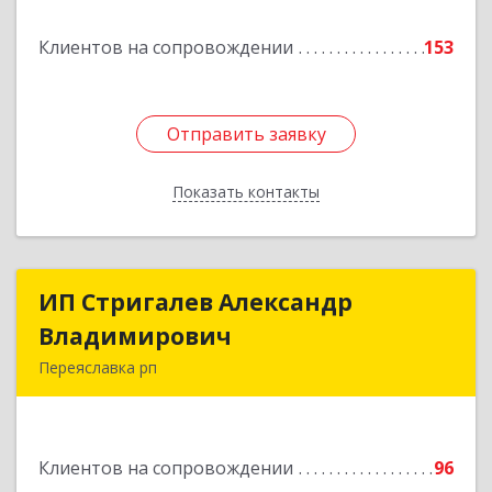
Подробнее
Клиентов на сопровождении
153
Отправить заявку
Отправить заявку
Показать контакты
Назад
ИП Стригалев Александр
ИП Стригалев Александр
Владимирович
Владимирович
Переяславка рп
682910, Хабаровский край, Имени Лазо р-н,
Переяславка рп, Ленина ул, дом № 30, оф.1
Клиентов на сопровождении
96
Подробнее