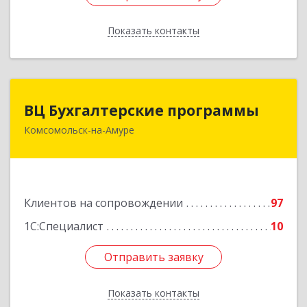
Показать контакты
Назад
ВЦ Бухгалтерские программы
ВЦ Бухгалтерские программы
Комсомольск-на-Амуре
681000, Хабаровский край, Комсомольск-на-
Амуре г, Сидоренко ул, дом № 1А
Подробнее
Клиентов на сопровождении
97
1С:Специалист
10
Отправить заявку
Отправить заявку
Показать контакты
Назад