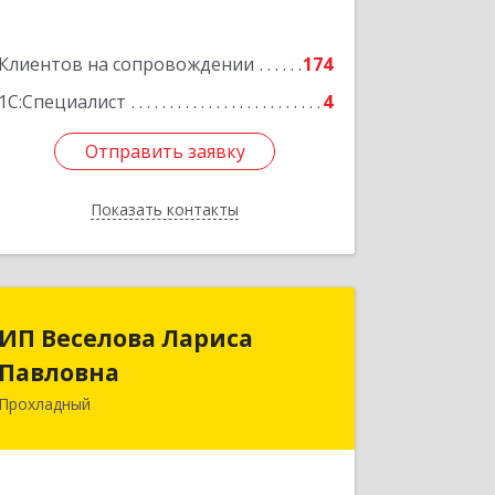
Подробнее
Клиентов на сопровождении
174
1С:Специалист
4
Отправить заявку
Отправить заявку
Показать контакты
Назад
ИП Веселова Лариса
ИП Веселова Лариса
Павловна
Павловна
Прохладный
361045, Кабардино-Балкарская Респ,
Прохладный г, Добровольская ул, дом
№ 31