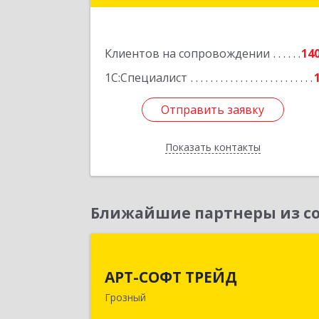
Подробне
Клиентов на сопровождении
14
1С:Специалист
Отправить заявку
Отправить заявку
Показать контакты
Назад
Ближайшие партнеры из со
АРТ-СОФТ ТРЕЙ
АРТ-СОФТ ТРЕЙД
364013, Чеченская Респ, Грозный г
Грозный
Полярников ул, дом № 36