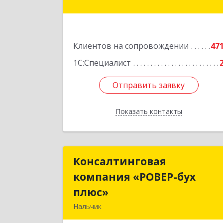
Подробне
Клиентов на сопровождении
47
1С:Специалист
Отправить заявку
Отправить заявку
Показать контакты
Назад
Консалтинговая
Консалтингова
компания «РОВЕР-бух
компания «РОВЕР-бу
плюс»
плюс
Нальчик
360004, Кабардино-Балкарская Респ