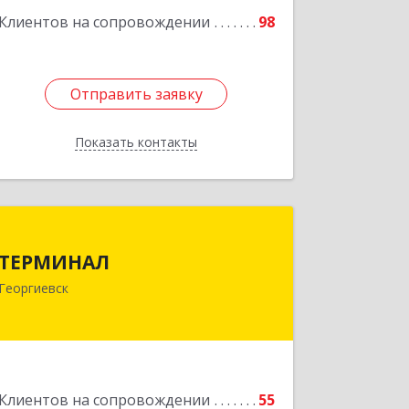
Подробнее
Клиентов на сопровождении
98
Отправить заявку
Отправить заявку
Показать контакты
Назад
ТЕРМИНАЛ
ТЕРМИНАЛ
357820, Ставропольский край,
Георгиевск
Георгиевск г, Калинина ул, дом № 109
Подробнее
Клиентов на сопровождении
55