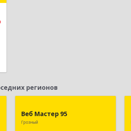
е
0
1
седних регионов
Д
Веб Мастер 95
Веб Мастер 95
,
364050, Чеченская Респ, Грозный г,
Грозный
А
Им Гайрбекова Муслима