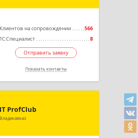
Подробнее
Клиентов на сопровождении
566
1С:Специалист
8
Отправить заявку
Отправить заявку
Показать контакты
Назад
IT ProfClub
IT ProfClub
362045, Северная Осетия - Алания
Владикавказ
Респ, Владикавказ г, Международная
ул, дом № 2 "А", этаж 5, каб.507