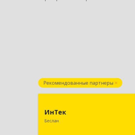
Рекомендованные партнеры
ИнТе
ИнТек
363000, Северная Осетия - Алани
Беслан
Респ, Правобережный, Беслан г
Комсомольская ул, дом № 6