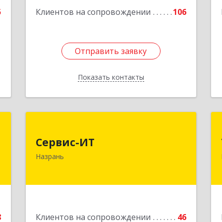
5
Клиентов на сопровождении
106
Отправить заявку
Отправить заявку
Показать контакты
Назад
х
Сервис-ИТ
Сервис-ИТ
,
386102, Ингушетия Респ, Назрань г,
Назрань
Д
Центральный округ тер, Московская
2
ул, дом № 7, этаж 2, офис 1
е
Подробнее
8
Клиентов на сопровождении
46