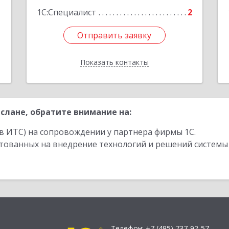
1С:Специалист
2
Отправить заявку
Отправить заявку
Показать контакты
Назад
слане, обратите внимание на:
в ИТС) на сопровождении у партнера фирмы 1С.
стованных на внедрение технологий и решений системы
Телефон:
+7 (495) 737-92-57