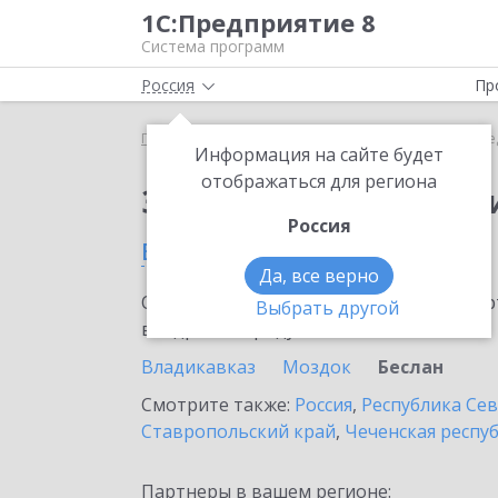
1С:Предприятие 8
Система программ
Россия
Пр
Главная
Тарифы ИТС
ИТС Медицина
ИТС Ме
Информация на сайте будет
отображаться для региона
Заказать ИТС Медиц
Россия
в Беслане
Да, все верно
Ознакомьтесь с информационными карт
Выбрать другой
внедрение продукта.
Владикавказ
Моздок
Беслан
Смотрите также:
Россия
,
Республика Сев
Ставропольский край
,
Чеченская респу
Партнеры в вашем регионе: