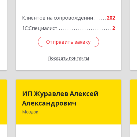
3
Подробнее
1
Клиентов на сопровождении
202
е
1
1С:Специалист
2
Отправить заявку
Отправить заявку
Показать контакты
Назад
с
ИП Журавлев Алексей
ИП Журавлев Алексей
Александрович
Александрович
я
,
Моздок
363750, Северная Осетия - Алания
3
Респ, Моздок г, Кирова ул, дом № 41
е
Подробнее