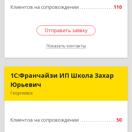
Клиентов на сопровождении
110
Подробнее
Отправить заявку
Отправить заявку
Показать контакты
Назад
1С:Франчайзи ИП Школа Захар
1С:Франчайзи ИП Школа Захар
Юрьевич
Юрьевич
Георгиевск
357840, Ставропольский край, Георгиевский р-
н, Александрийская ст-ца, Курдюмовский пер,
дом № 10
Клиентов на сопровождении
50
Подробнее