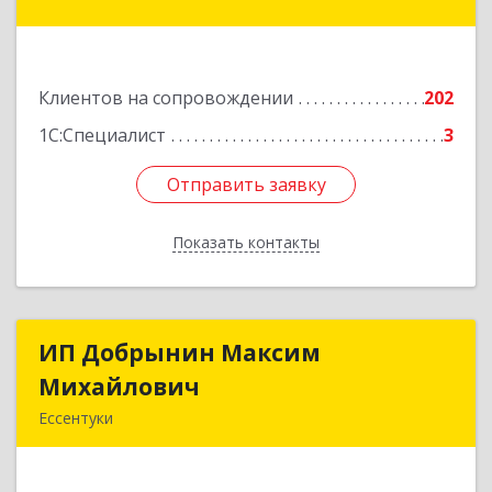
Железноводск, Иноземцево п, Свободы ул, дом
№ 136
Подробнее
Клиентов на сопровождении
202
1С:Специалист
3
Отправить заявку
Отправить заявку
Показать контакты
Назад
ИП Добрынин Максим
ИП Добрынин Максим
Михайлович
Михайлович
Ессентуки
357601, Ставропольский край, Ессентуки,
Спасателей, дом № 5, кв.43