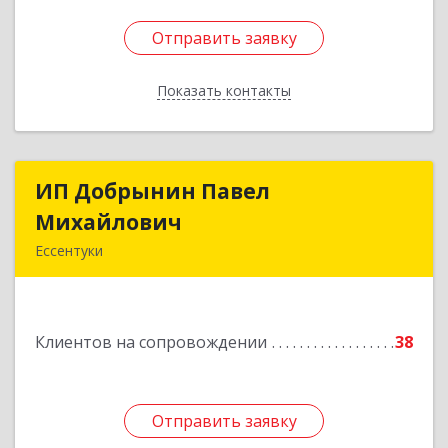
Отправить заявку
Отправить заявку
Показать контакты
Назад
ИП Добрынин Павел
ИП Добрынин Павел
Михайлович
Михайлович
Ессентуки
Подробнее
Клиентов на сопровождении
38
Отправить заявку
Отправить заявку