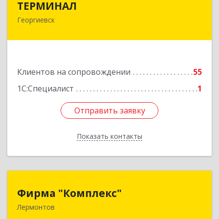
ТЕРМИНАЛ
Георгиевск
357820, Ставропольский край, Георгиевск г,
Калинина ул, дом № 109
Подробнее
Клиентов на сопровождении
55
1С:Специалист
1
Отправить заявку
Отправить заявку
Показать контакты
Назад
Фирма "Комплекс"
Фирма "Комплекс"
Лермонтов
357348, Ставропольский край, Лермонтов г,