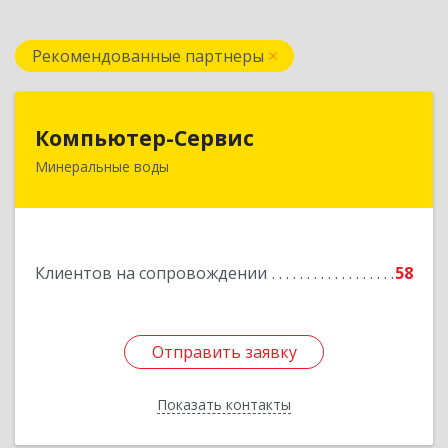
Рекомендованные партнеры
Компьютер-Сервис
Компьютер-Сервис
Минеральные воды
357202, Ставропольский край, Минеральные
Воды г, Гагарина ул, дом № 48
Подробнее
Клиентов на сопровождении
58
Отправить заявку
Отправить заявку
Показать контакты
Назад