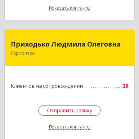
Показать контакты
Назад
Приходько Людмила Олеговна
Приходько Людмила Олеговна
Лермонтов
357341, Лермонтов г, П.Лумумбы ул, дом №
43/2, кв.44
Подробнее
Клиентов на сопровождении
29
Отправить заявку
Отправить заявку
Показать контакты
Назад