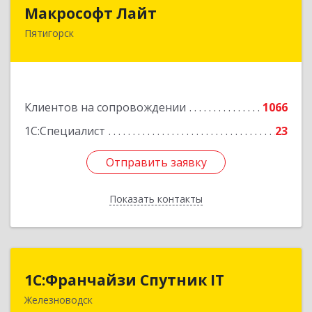
Макрософт Лайт
Макрософт Лайт
Пятигорск
357501, Ставропольский край, Пятигорск г,
Коста Хетагурова ул, дом № 4
Подробнее
Клиентов на сопровождении
1066
1С:Специалист
23
Отправить заявку
Отправить заявку
Показать контакты
Назад
1С:Франчайзи Спутник IT
1С:Франчайзи Спутник IT
Железноводск
357430, Ставропольский край, город-курорт