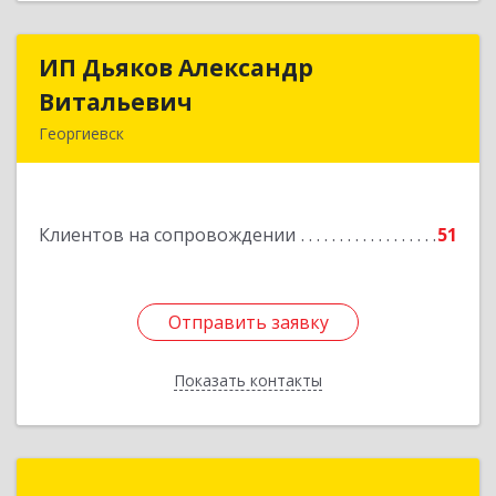
ИП Дьяков Александр
ИП Дьяков Александр
Витальевич
Витальевич
Георгиевск
Подробнее
Клиентов на сопровождении
51
Отправить заявку
Отправить заявку
Показать контакты
Назад
ТЕРМИНАЛ