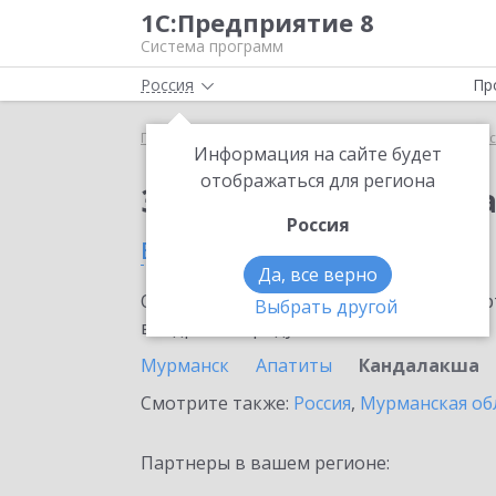
1С:Предприятие 8
Система программ
Россия
Пр
Главная
Тарифы ИТС
ИТС для удаленного офи
Информация на сайте будет
отображаться для региона
Заказать ИТС для уд
Россия
в Кандалакше
Да, все верно
Ознакомьтесь с информационными карт
Выбрать другой
внедрение продукта.
Мурманск
Апатиты
Кандалакша
Смотрите также:
Россия
,
Мурманская об
Партнеры в вашем регионе: