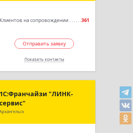
Подробнее
Клиентов на сопровождении
361
Отправить заявку
Отправить заявку
Показать контакты
Назад
1С:Франчайзи "ЛИНК-
1С:Франчайзи "ЛИНК-
сервис"
сервис"
Архангельск
163000, Архангельская обл,
Архангельск г, Ленина пл., дом № 4,
оф.1810 (18 этаж)