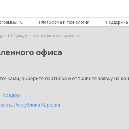
ограммы 1С
Платформа и технологии
Поддержка 
са
ИТС для удаленного офиса в Кандалакше
аленного офиса
очками, выберите партнёра и отправьте заявку на ко
Ковдор
ласть
,
Республика Карелия