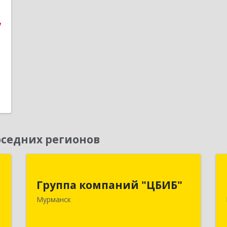
е
7
1
седних регионов
й
Группа компаний "ЦБИБ"
"
Группа компаний "ЦБИБ"
183010, Мурманская обл, Мурманск г,
Мурманск
Кирова пр-кт, дом № 17
,
0