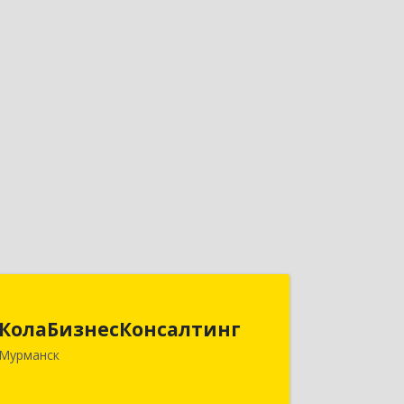
КолаБизнесКонсалтинг
КолаБизнесКонсалтинг
183074, Мурманская обл, Мурманск г,
Мурманск
Полярный Круг ул, дом № 3