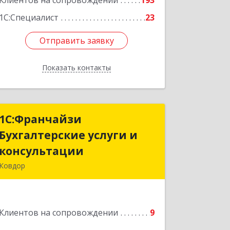
Клиентов на сопровождении
193
1С:Специалист
23
Отправить заявку
Отправить заявку
Показать контакты
Назад
1С:Франчайзи
1С:Франчайзи
Бухгалтерские услуги и
Бухгалтерские услуги и
консультации
консультации
Ковдор
Подробнее
Клиентов на сопровождении
9