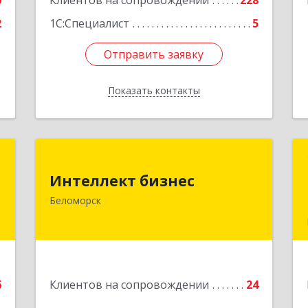
0
Клиентов на сопровождении
228
2
1С:Специалист
5
Отправить заявку
Отправить заявку
Показать контакты
Назад
й
Интеллект бизнес
ч
Интеллект бизнес
г. Беломорск, Портовое шоссе, д.1
Беломорск
Подробнее
е
6
Клиентов на сопровождении
24