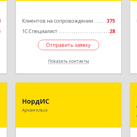
Подробнее
е
8
Клиентов на сопровождении
375
5
1С:Специалист
28
Отправить заявку
Отправить заявку
Показать контакты
Назад
"
НордИС
НордИС
,
163071, Архангельская обл,
Архангельск
9
Архангельск г, Гайдара ул, дом № 55,
оф.18
е
Подробнее