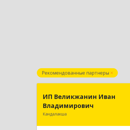
Рекомендованные партнеры
ИП Великжанин Ива
ИП Великжанин Иван
Владимирови
Владимирович
Кандалакша
184046, Мурманская обл, Кандалакш
г, Наймушина ул, дом № 16, кв.3