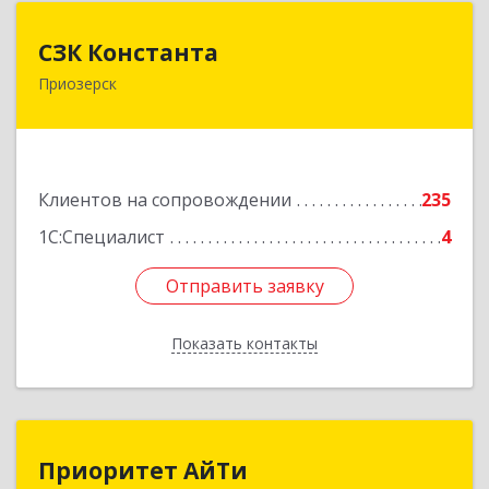
СЗК Константа
СЗК Константа
Приозерск
188760, Ленинградская обл, Приозерск г,
Калинина ул, дом № 29, кв.35
Подробнее
Клиентов на сопровождении
235
1С:Специалист
4
Отправить заявку
Отправить заявку
Показать контакты
Назад
Приоритет АйТи
Приоритет АйТи