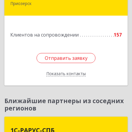
Приозерск
188760, Ленинградская обл, Приозерский р-н,
Приозерск г, Калинина ул, дом № 39, этаж 2,
ком. 31
Подробнее
Клиентов на сопровождении
157
Отправить заявку
Отправить заявку
Показать контакты
Назад
Ближайшие партнеры из соседних
регионов
1С-РАРУС-СПБ
1С-РАРУС-СПБ