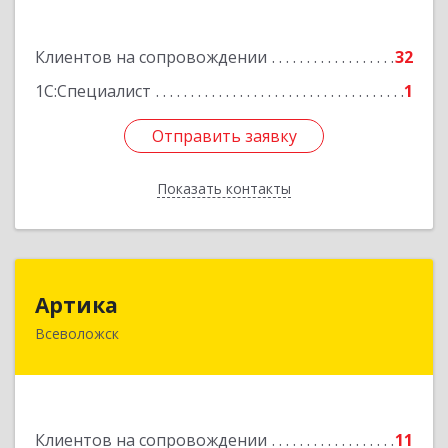
дом № 6, кв.9
Клиентов на сопровождении
32
Подробнее
1С:Специалист
1
Отправить заявку
Отправить заявку
Показать контакты
Назад
Артика
Артика
Всеволожск
188645, Ленинградская обл, Всеволожск г,
Доктора Сотникова ул, дом № 2, кв.86
Подробнее
Клиентов на сопровождении
11