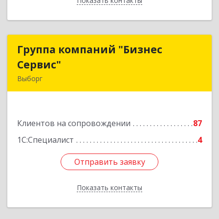
Показать контакты
Назад
Группа компаний "Бизнес
Группа компаний "Бизнес
Сервис"
Сервис"
Выборг
188800, Ленинградская обл, Выборг г,
Ленинградское шоссе, дом № 13, КЦ "ВЫБОРГ",
пом. 19
Клиентов на сопровождении
87
Подробнее
1С:Специалист
4
Отправить заявку
Отправить заявку
Показать контакты
Назад