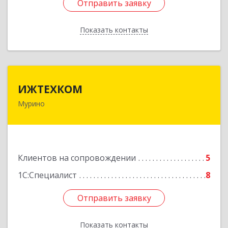
Отправить заявку
Отправить заявку
Показать контакты
Назад
ИЖТЕХКОМ
ИЖТЕХКОМ
Мурино
188677, Ленинградская обл, Всеволожский р-н,
Мурино г, Воронцовский б-р, дом № 17, кв.339
Подробнее
Клиентов на сопровождении
5
1С:Специалист
8
Отправить заявку
Отправить заявку
Показать контакты
Назад