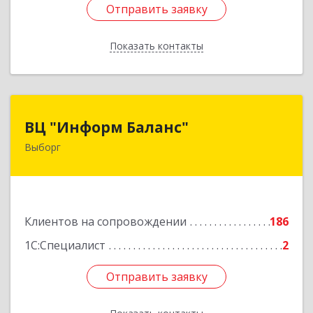
Отправить заявку
Отправить заявку
Показать контакты
Назад
ВЦ "Информ Баланс"
ВЦ "Информ Баланс"
Выборг
188800, Ленинградская обл, Выборгский р-н,
Выборг г, Каменный пер, дом № 2а
Подробнее
Клиентов на сопровождении
186
1С:Специалист
2
Отправить заявку
Отправить заявку