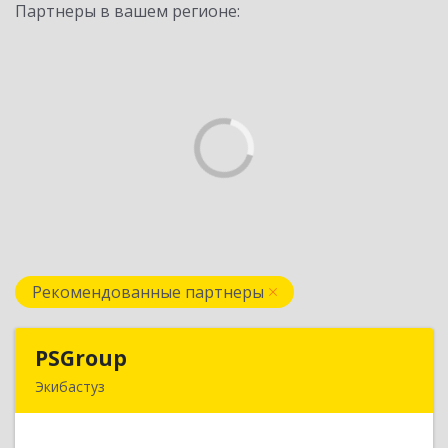
Партнеры в вашем регионе:
Рекомендованные партнеры
PSGroup
PSGroup
Экибастуз
КАЗАХСТАН, 141200, Павлодарская обл.,
Экибастуз г., Горняков, дом № 14, к.85