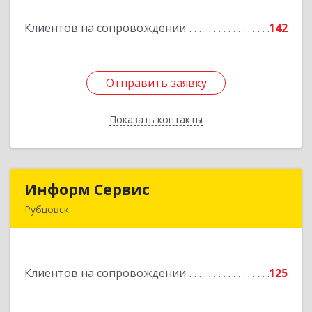
Клиентов на сопровождении
142
Подробнее
Отправить заявку
Отправить заявку
Показать контакты
Назад
Информ Сервис
Информ Сервис
Рубцовск
658204, Алтайский край, Рубцовск г, Алтайская
ул, дом № 7
Клиентов на сопровождении
125
Подробнее