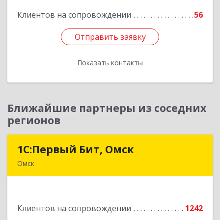
Клиентов на сопровождении
56
Подробнее
Отправить заявку
Отправить заявку
Показать контакты
Назад
Ближайшие партнеры из соседних
регионов
1С:Первый Бит, Омск
1С:Первый Бит, Омск
Омск
644099, Омская обл, Омск г, Гагарина ул, дом №
14, оф.208
Клиентов на сопровождении
1242
Подробнее