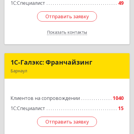
1С:Специалист
49
Отправить заявку
Отправить заявку
Показать контакты
Назад
1С-Галэкс: Франчайзинг
1С-Галэкс: Франчайзинг
Барнаул
656015, Алтайский край, Барнаул г, Деповская
ул, дом № 7, каб.А-105
Клиентов на сопровождении
1040
Подробнее
1С:Специалист
15
Отправить заявку
Отправить заявку