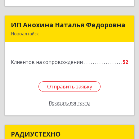
ИП Анохина Наталья Федоровна
ИП Анохина Наталья Федоровна
Новоалтайск
658041, Алтайский край, Новоалтайск г,
Белоярская ул, дом № 132
Клиентов на сопровождении
52
Подробнее
Отправить заявку
Отправить заявку
Показать контакты
Назад
РАДИУСТЕХНО
РАДИУСТЕХНО