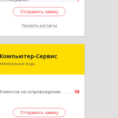
Отправить заявку
Отправить заявку
Показать контакты
Назад
Компьютер-Сервис
Компьютер-Сервис
Минеральные воды
357202, Ставропольский край,
Минеральные Воды г, Гагарина ул,
дом № 48
Подробнее
Клиентов на сопровождении
58
Отправить заявку
Отправить заявку