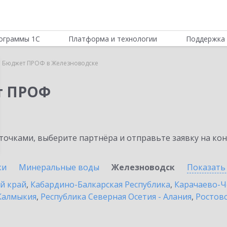
ограммы 1С
Платформа и технологии
Поддержка 
 Бюджет ПРОФ в Железноводске
т ПРОФ
очками, выберите партнёра и отправьте заявку на ко
ки
Минеральные воды
Железноводск
Показать
й край
,
Кабардино-Балкарская Республика
,
Карачаево-Ч
Калмыкия
,
Республика Северная Осетия - Алания
,
Ростовс