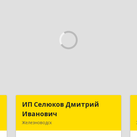
T
ИП Селюков Дмитрий
ИП Селюков Дмитрий
Иванович
Иванович
-
Железноводск
,
357400, Ставропольский край,
6
Железноводск г, Энгельса ул, дом №