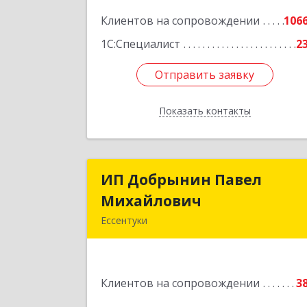
Подробне
Клиентов на сопровождении
106
1С:Специалист
2
Отправить заявку
Отправить заявку
Показать контакты
Назад
ИП Добрынин Павел
ИП Добрынин Паве
Михайлович
Михайлови
Ессентуки
Подробне
Клиентов на сопровождении
3