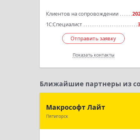
Подробне
Клиентов на сопровождении
20
1С:Специалист
Отправить заявку
Отправить заявку
Показать контакты
Назад
Ближайшие партнеры из со
Макрософт Лай
Макрософт Лайт
Пятигорск
357501, Ставропольский край
Пятигорск г, Коста Хетагурова ул, до
№ 