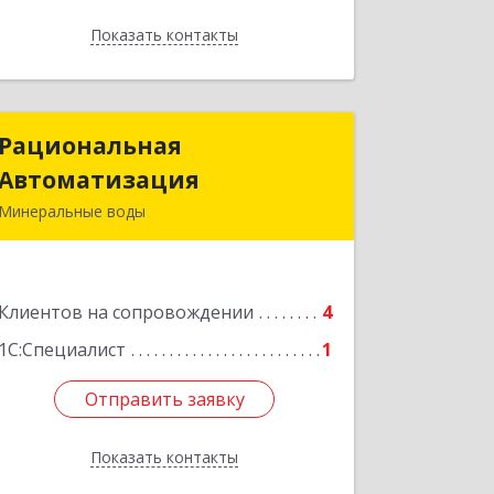
Показать контакты
Назад
Рациональная
Рациональная
Автоматизация
Автоматизация
Минеральные воды
357209, Ставропольский край, м.о.
Минераловодский, Минеральные
Воды г, 22 Партсъезда пр-кт,
Клиентов на сопровождении
домовладение № 9, корпус 1
4
1С:Специалист
1
Подробнее
Отправить заявку
Отправить заявку
Показать контакты
Назад