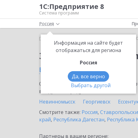
1С:Предприятие 8
Система программ
Россия
Пр
Главная
Тарифы ИТС
ИТС Бюджет ПРОФ
ИТС
Информация на сайте будет
отображаться для региона
Заказать ИТС Бюдже
Россия
в Железноводске
Да, все верно
Ознакомьтесь с информационными карт
Выбрать другой
внедрение продукта.
Невинномысск
Георгиевск
Ессенту
Смотрите также:
Россия
,
Ставропольски
край
,
Республика Дагестан
,
Республика 
Партнеры в вашем регионе: