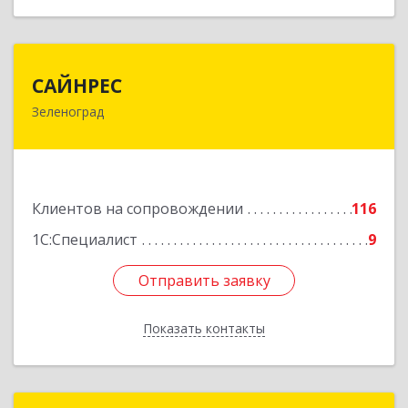
САЙНРЕС
САЙНРЕС
Зеленоград
124365, Москва г, Зеленоград г, корпус 2307А,
кв.37
Подробнее
Клиентов на сопровождении
116
1С:Специалист
9
Отправить заявку
Отправить заявку
Показать контакты
Назад