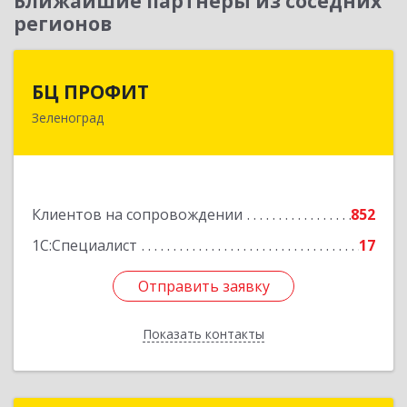
Ближайшие партнеры из соседних
регионов
БЦ ПРОФИТ
БЦ ПРОФИТ
Зеленоград
124482, Москва г, Зеленоград г, корпус 340,
этаж 1, пом.Х, ком.1-5
Подробнее
Клиентов на сопровождении
852
1С:Специалист
17
Отправить заявку
Отправить заявку
Показать контакты
Назад