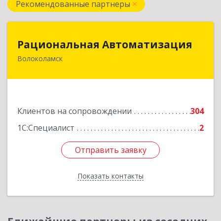
Рекомендованные партнеры
Рациональная Автоматизация
Рациональная Автоматизация
Волоколамск
143600, Московская обл, Волоколамский р-н,
Волоколамск г, Октябрьская пл, дом № 10,
оф.12
Подробнее
Клиентов на сопровождении
304
1С:Специалист
2
Отправить заявку
Отправить заявку
Показать контакты
Назад