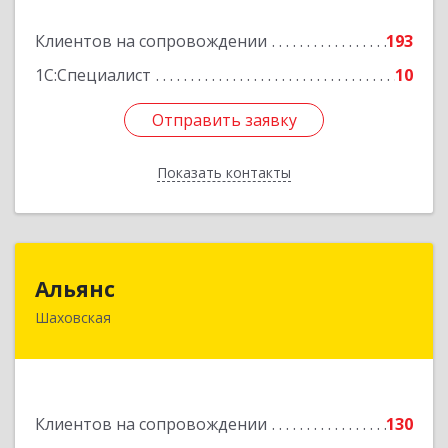
Подробнее
Клиентов на сопровождении
193
1С:Специалист
10
Отправить заявку
Отправить заявку
Показать контакты
Назад
Альянс
Альянс
Шаховская
143700, Московская обл, Шаховской р-н,
рп.Шаховская, ул.1-я Советская, дом № 44
Подробнее
Клиентов на сопровождении
130