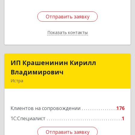
Отправить заявку
Отправить заявку
Показать контакты
Назад
ИП Крашенинин Кирилл
ИП Крашенинин Кирилл
Владимирович
Владимирович
Истра
143500, Московская обл, Истра г, 9
Гвардейской Дивизии ул, дом № 62, корпус В,
кв.68
Клиентов на сопровождении
176
Подробнее
1С:Специалист
1
Отправить заявку
Отправить заявку