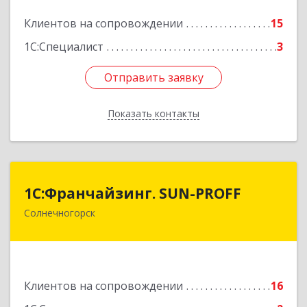
Подробнее
Клиентов на сопровождении
15
1С:Специалист
3
Отправить заявку
Отправить заявку
Показать контакты
Назад
1С:Франчайзинг. SUN-PROFF
1С:Франчайзинг. SUN-PROFF
Солнечногорск
141503, Московская обл, Солнечногорский р-н,
Солнечногорск г, Тамойкина ул, дом № 2, оф.26
Подробнее
Клиентов на сопровождении
16