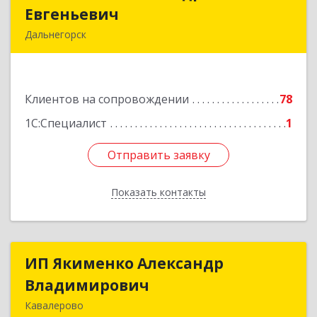
Евгеньевич
Евгеньевич
Дальнегорск
692446, Приморский край, Дальнегорск г,
Инженерная ул, дом № 28, кв.1
Клиентов на сопровождении
78
Подробнее
1С:Специалист
1
Отправить заявку
Отправить заявку
Показать контакты
Назад
ИП Якименко Александр
ИП Якименко Александр
Владимирович
Владимирович
Кавалерово