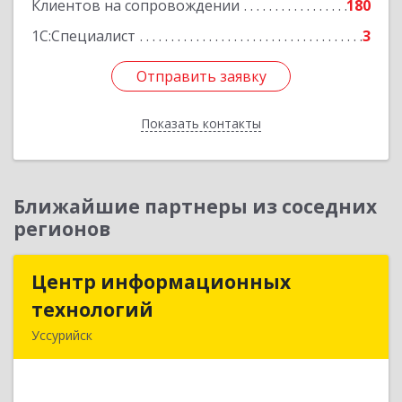
Клиентов на сопровождении
180
1С:Специалист
3
Отправить заявку
Отправить заявку
Показать контакты
Назад
Ближайшие партнеры из соседних
регионов
Центр информационных
Центр информационных
технологий
технологий
Уссурийск
692512, Приморский край, Уссурийск г,
Пушкина ул, дом № 1, пом.2