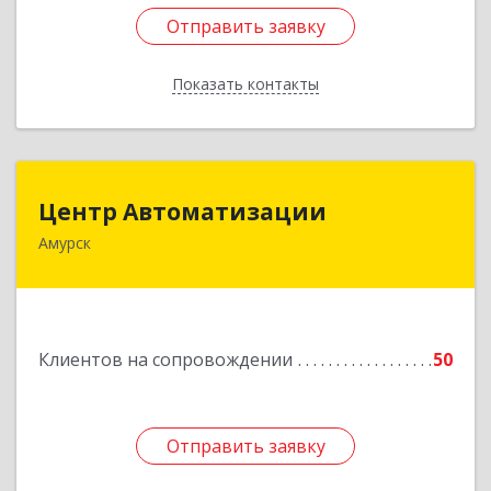
Отправить заявку
Отправить заявку
Показать контакты
Назад
Центр Автоматизации
Центр Автоматизации
Амурск
682640, Хабаровский край, Амурск г, Мира пр-
кт, дом № 55, оф.2
Подробнее
Клиентов на сопровождении
50
Отправить заявку
Отправить заявку