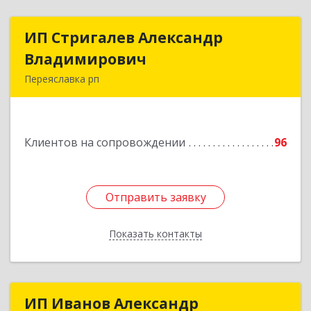
ИП Стригалев Александр
ИП Стригалев Александр
Владимирович
Владимирович
Переяславка рп
682910, Хабаровский край, Имени Лазо р-н,
Переяславка рп, Ленина ул, дом № 30, оф.1
Клиентов на сопровождении
96
Подробнее
Отправить заявку
Отправить заявку
Показать контакты
Назад
ИП Иванов Александр
ИП Иванов Александр