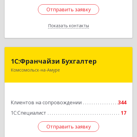
Отправить заявку
Отправить заявку
Показать контакты
Назад
1С:Франчайзи Бухгалтер
1С:Франчайзи Бухгалтер
Комсомольск-на-Амуре
681000, Хабаровский край, Комсомольск-на-
Амуре г, Красногвардейская ул, дом № 14,
оф.202
Подробнее
Клиентов на сопровождении
344
1С:Специалист
17
Отправить заявку
Отправить заявку