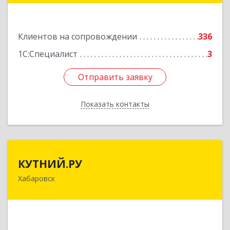
Подробнее
Клиентов на сопровождении
336
1С:Специалист
3
Отправить заявку
Отправить заявку
Показать контакты
Назад
КУТНИЙ.РУ
КУТНИЙ.РУ
Хабаровск
680007, Хабаровский край, Хабаровск г,
Шевчука ул, дом № 42, оф.505
Подробнее