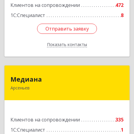
Клиентов на сопровождении
472
Подробнее
1С:Специалист
8
Отправить заявку
Отправить заявку
Показать контакты
Назад
Медиана
Медиана
Арсеньев
692330, Приморский край, Арсеньев г,
Ломоносова ул, дом № 24, кв.1
Подробнее
Клиентов на сопровождении
335
1С:Специалист
1