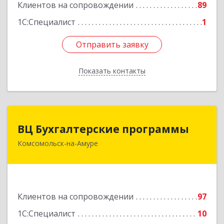
Клиентов на сопровождении
89
Подробнее
1С:Специалист
1
Отправить заявку
Отправить заявку
Показать контакты
Назад
ВЦ Бухгалтерские программы
ВЦ Бухгалтерские программы
Комсомольск-на-Амуре
681000, Хабаровский край, Комсомольск-на-
Амуре г, Сидоренко ул, дом № 1А
Подробнее
Клиентов на сопровождении
97
1С:Специалист
10