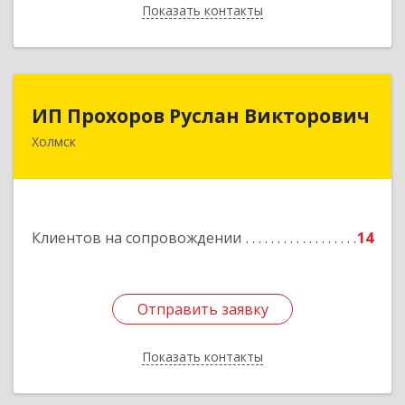
Показать контакты
Назад
ИП Прохоров Руслан Викторович
ИП Прохоров Руслан Викторович
Холмск
694620, Сахалинская обл, Холмский р-н, Холмск
г, Александра Матросова ул, дом № 6Б, кв.32
Подробнее
Клиентов на сопровождении
14
Отправить заявку
Отправить заявку
Показать контакты
Назад