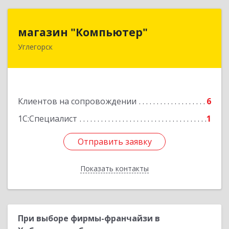
магазин "Компьютер"
магазин "Компьютер"
Углегорск
694920, Сахалинская обл, Углегорский р-н,
Углегорск г, Победы ул, дом № 169, оф.4
Подробнее
Клиентов на сопровождении
6
1С:Специалист
1
Отправить заявку
Отправить заявку
Показать контакты
Назад
При выборе фирмы-франчайзи в