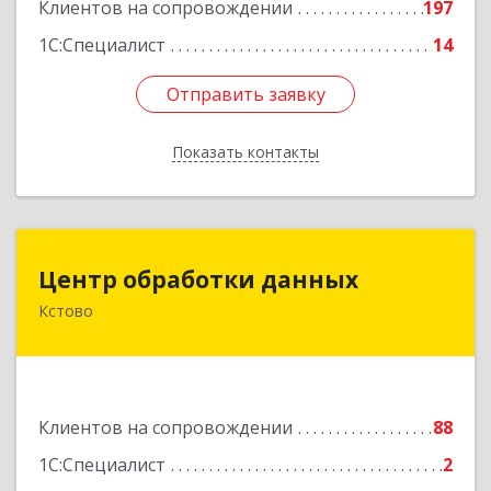
Клиентов на сопровождении
197
1С:Специалист
14
Отправить заявку
Отправить заявку
Показать контакты
Назад
Центр обработки данных
Центр обработки данных
Кстово
607650, Нижегородская обл, Кстово г, Победы
пр-кт, дом № 14
Подробнее
Клиентов на сопровождении
88
1С:Специалист
2