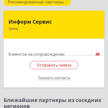
Рекомендованные партнеры
Информ Сервис
Информ Сервис
Урень
606800, Нижегородская обл, Уренский р-н,
Урень г, Ленина ул, дом № 95 А
Подробнее
Клиентов на сопровождении
48
Отправить заявку
Отправить заявку
Показать контакты
Назад
Ближайшие партнеры из соседних
регионов