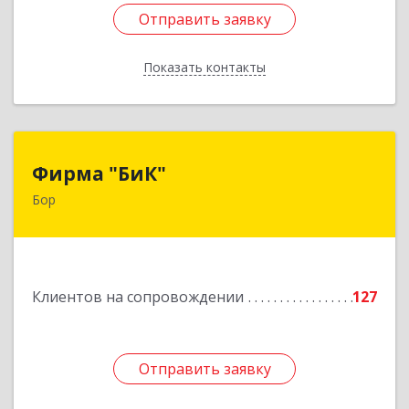
Отправить заявку
Отправить заявку
Показать контакты
Назад
Фирма "БиК"
Фирма "БиК"
Бор
606440, Нижегородская обл, Бор г, Советская
ул, дом № 11
Подробнее
Клиентов на сопровождении
127
Отправить заявку
Отправить заявку