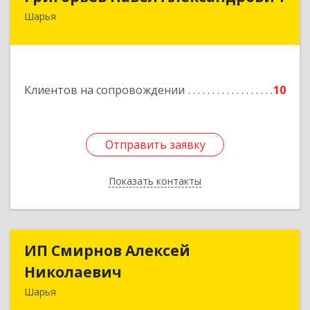
Шарья
157505, Костромская область, город Шарья,
улица Краснухина, дом 6.
Подробнее
Клиентов на сопровождении
10
Отправить заявку
Отправить заявку
Показать контакты
Назад
ИП Смирнов Алексей
ИП Смирнов Алексей
Николаевич
Николаевич
Шарья