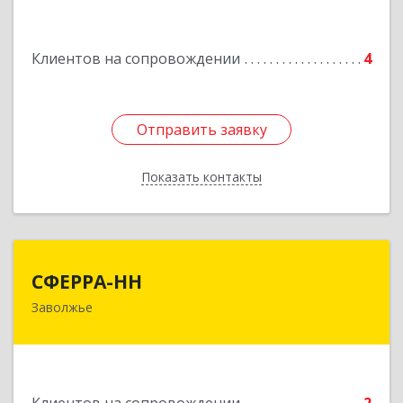
Подробнее
Клиентов на сопровождении
4
Отправить заявку
Отправить заявку
Показать контакты
Назад
СФЕРРА-НН
СФЕРРА-НН
Заволжье
Подробнее