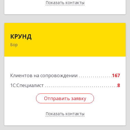
Показать контакты
Назад
КРУНД
КРУНД
Бор
606440, Нижегородская обл, Бор г,
Профсоюзная ул, дом № 6
Подробнее
Клиентов на сопровождении
167
1С:Специалист
8
Отправить заявку
Отправить заявку
Показать контакты
Назад