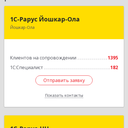
1С-Рарус Йошкар-Ола
1С-Рарус Йошкар-Ола
Йошкар-Ола
424004, Марий Эл Респ, Йошкар-Ола г, Волкова
ул, дом № 68
Подробнее
Клиентов на сопровождении
1395
1С:Специалист
182
Отправить заявку
Отправить заявку
Показать контакты
Назад
1С-Рарус-НН