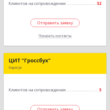
Клиентов на сопровождении
52
Подробнее
Отправить заявку
Отправить заявку
Показать контакты
Назад
ЦИТ "Гроссбух"
ЦИТ "Гроссбух"
Карасук
632861, Новосибирская обл, Карасукский р-н,
Карасук г, Сорокина ул, дом № 9, оф.3
Клиентов на сопровождении
5
Подробнее
Отправить заявку
Отправить заявку