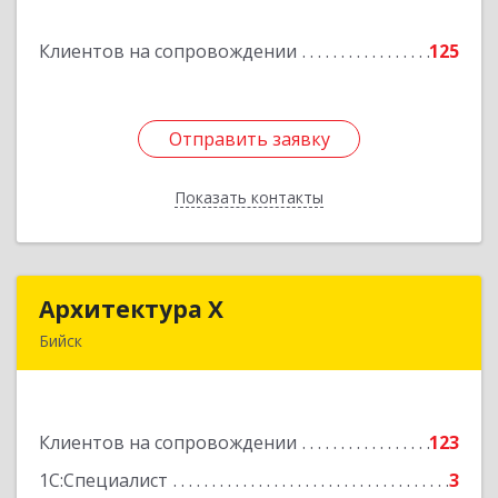
Клиентов на сопровождении
125
Подробнее
Отправить заявку
Отправить заявку
Показать контакты
Назад
Архитектура Х
Архитектура Х
Бийск
659300, Алтайский край, Бийск г, Турусова ул,
дом № 3
Клиентов на сопровождении
123
Подробнее
1С:Специалист
3