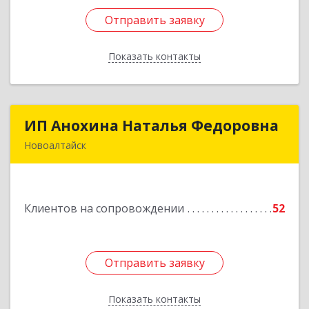
Отправить заявку
Отправить заявку
Показать контакты
Назад
ИП Анохина Наталья Федоровна
ИП Анохина Наталья Федоровна
Новоалтайск
658041, Алтайский край, Новоалтайск г,
Белоярская ул, дом № 132
Клиентов на сопровождении
52
Подробнее
Отправить заявку
Отправить заявку
Показать контакты
Назад