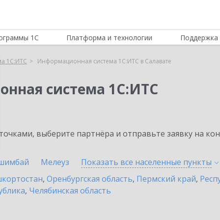
ограммы 1С
Платформа и технологии
Поддержка 
а 1С:ИТС
Информационная система 1С:ИТС в Салавате
онная система 1С:ИТС
очками, выберите партнёра и отправьте заявку на ко
шимбай
Мелеуз
Показать все населенные
пункты
шкортостан
,
Оренбургская область
,
Пермский край
,
Респ
ублика
,
Челябинская область