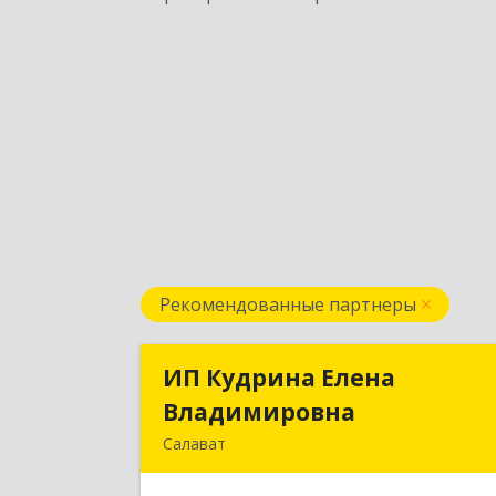
Рекомендованные партнеры
ИП Кудрина Елена
ИП Кудрина Елен
Владимировна
Владимировн
Салават
453265, Башкортостан Респ, Салава
г, Бекетова ул, дом № 10, кв.8