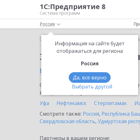
1С:Предприятие 8
Система программ
Россия
Пр
Главная
Сервисы ИТС
Информационная систем
Информация на сайте будет
отображаться для региона
Заказать Информаци
Россия
в Салавате
Да, все верно
Ознакомьтесь с информационными карт
Выбрать другой
внедрение продукта.
Уфа
Нефтекамск
Стерлитамак
И
Смотрите также:
Россия
,
Республика Ба
Свердловская область
,
Удмуртская респ
Партнеры в вашем регионе: