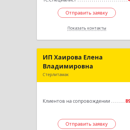
Отправить заявку
Отправить заявку
Показать контакты
Назад
ИП Хаирова Елена
ИП Хаирова Елен
Владимировна
Владимировн
Стерлитамак
Подробне
Клиентов на сопровождении
8
Отправить заявку
Отправить заявку