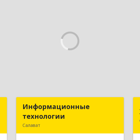
а
Информационные
Информационные
а
технологии
технологии
Салават
т
453259, Башкортостан Респ, Салават
7
г, Северная ул, дом № 15, оф.108