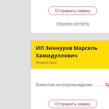
Отправить заявку
Отправить заявку
Показать контакты
Назад
ИП Зиннуров Марсель
ИП Зиннуров Марсел
Хамидуллович
Хамидуллови
Лениногорск
423250, Татарстан Респ
Лениногорский р-н, Лениногорск г
Халиуллина ул, дом № 7
Клиентов на сопровождении
1
Подробне
Отправить заявку
Отправить заявку