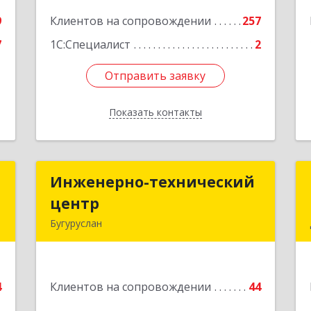
е
Подробнее
9
Клиентов на сопровождении
257
7
1С:Специалист
2
Отправить заявку
Отправить заявку
Показать контакты
Назад
4
Инженерно-технический
Инженерно-технический
центр
центр
й
Бугуруслан
1
461633, Оренбургская обл, Бугуруслан
г, Больничный пер, дом № 8
е
4
Клиентов на сопровождении
44
Подробнее