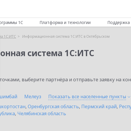
ограммы 1С
Платформа и технологии
Поддержка 
а 1С:ИТС
Информационная система 1С:ИТС в Октябрьском
онная система 1С:ИТС
очками, выберите партнёра и отправьте заявку на ко
шимбай
Мелеуз
Показать все населенные
пункты
шкортостан
,
Оренбургская область
,
Пермский край
,
Респ
ублика
,
Челябинская область