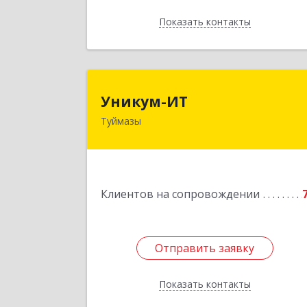
Показать контакты
Назад
Уникум-И
Уникум-ИТ
Туймазы
452757, Башкортостан Респ
Туймазинский р-н, Туймазы г
Заводской пер, дом № 2, корпус 
Подробне
Клиентов на сопровождении
Отправить заявку
Отправить заявку
Показать контакты
Назад