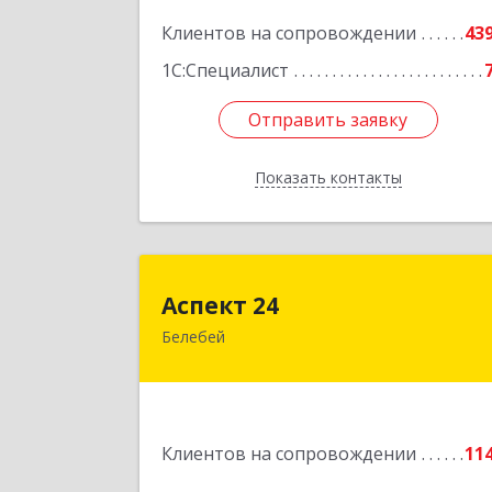
Подробне
Клиентов на сопровождении
43
1С:Специалист
Отправить заявку
Отправить заявку
Показать контакты
Назад
Аспект 2
Аспект 24
Белебей
452000, Башкортостан Респ, Белебе
г, им В.И.Ленина ул, дом № 23/
Подробне
Клиентов на сопровождении
11