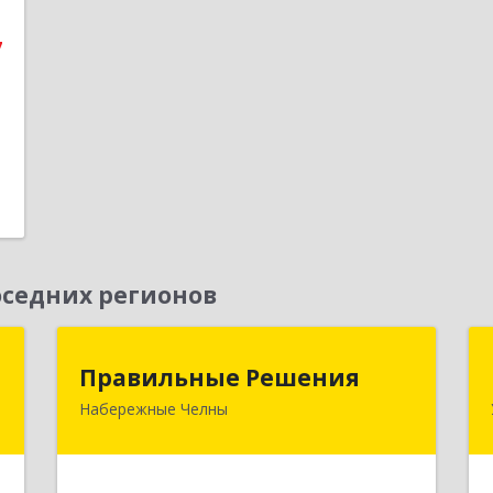
е
7
1
седних регионов
с
Правильные Решения
Правильные Решения
Набережные Челны
к
423832, Татарстан Респ, Набережные
0
Челны г, Дружбы Народов пр-кт, дом
№ 38А, кв.55