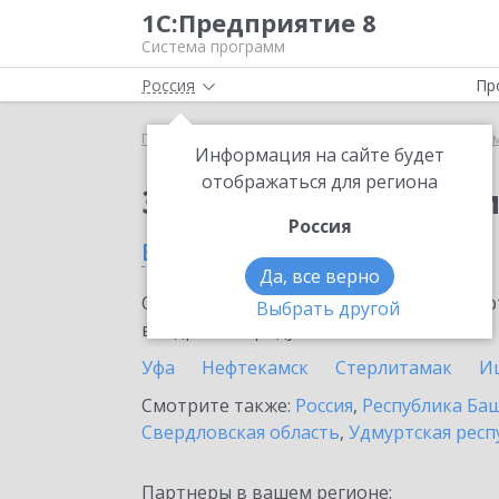
1С:Предприятие 8
Система программ
Россия
Пр
Главная
Сервисы ИТС
Информационная систем
Информация на сайте будет
отображаться для региона
Заказать Информаци
Россия
в Октябрьском
Да, все верно
Ознакомьтесь с информационными карт
Выбрать другой
внедрение продукта.
Уфа
Нефтекамск
Стерлитамак
И
Смотрите также:
Россия
,
Республика Ба
Свердловская область
,
Удмуртская респ
Партнеры в вашем регионе: