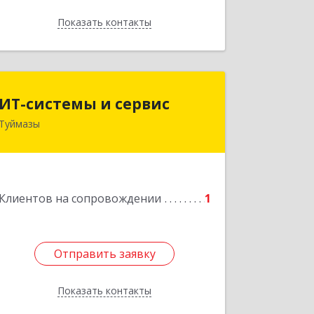
Показать контакты
Назад
ИТ-системы и сервис
ИТ-системы и сервис
Туймазы
452 750, 452750, Башкортостан Респ,
Туймазинский р-н, Туймазы г,
Заводская ул, дом № 11
Подробнее
Клиентов на сопровождении
1
Отправить заявку
Отправить заявку
Показать контакты
Назад