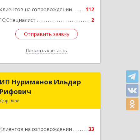
Подробнее
Клиентов на сопровождении
112
1С:Специалист
2
Отправить заявку
Отправить заявку
Показать контакты
Назад
ИП Нуриманов Ильдар
ИП Нуриманов Ильдар
Рифович
Рифович
Дюртюли
452320, Башкортостан Респ,
Дюртюли г, Первомайская ул, 2а,
кв.76
Клиентов на сопровождении
33
Подробнее