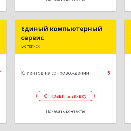
м
Единый компьютерный
Единый компьютерный
сервис
сервис
.
Воткинск
,
4
Подробнее
е
7
Клиентов на сопровождении
5
Отправить заявку
Отправить заявку
Показать контакты
Назад