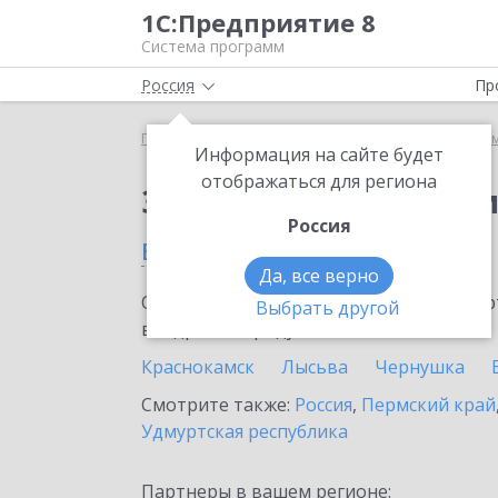
1С:Предприятие 8
Система программ
Россия
Пр
Главная
Сервисы ИТС
Информационная систем
Информация на сайте будет
отображаться для региона
Заказать Информаци
Россия
в Нытве
Да, все верно
Ознакомьтесь с информационными карт
Выбрать другой
внедрение продукта.
Краснокамск
Лысьва
Чернушка
Смотрите также:
Россия
,
Пермский край
Удмуртская республика
Партнеры в вашем регионе: