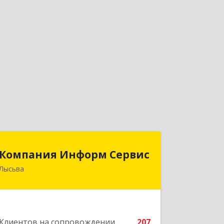
Компания Информ Сервис
Компания Информ Сервис
Лысьва
618909, Пермский край, Лысьва г,
Металлистов ул, дом № 3, оф.535
Подробнее
Клиентов на сопровождении
207