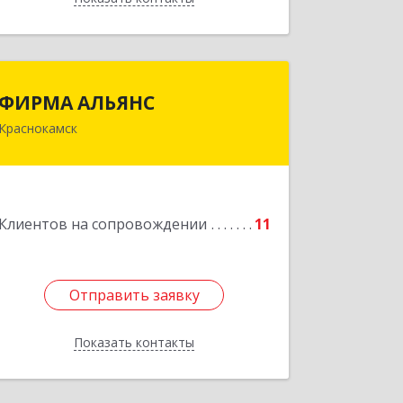
ФИРМА АЛЬЯНС
ФИРМА АЛЬЯНС
Краснокамск
Подробнее
Клиентов на сопровождении
11
Отправить заявку
Отправить заявку
Показать контакты
Назад