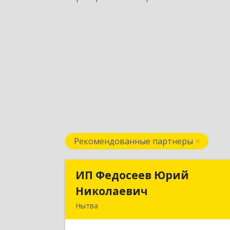
Рекомендованные партнеры
ИП Федосеев Юрий
ИП Федосеев Юри
Николаевич
Николаеви
Нытва
617000, Пермский край, Нытвенски
р-н, Нытва г, Ленина пр-кт, дом № 3