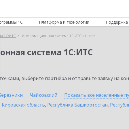
ограммы 1С
Платформа и технологии
Поддержка 
а 1С:ИТС
Информационная система 1С:ИТС в Нытве
онная система 1С:ИТС
очками, выберите партнёра и отправьте заявку на ко
Березники
Чайковский
Показать все населенные
п
,
Кировская область
,
Республика Башкортостан
,
Республ