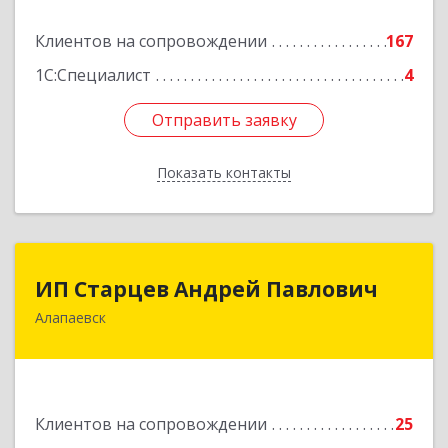
Подробнее
Клиентов на сопровождении
167
1С:Специалист
4
Отправить заявку
Отправить заявку
Показать контакты
Назад
ИП Старцев Андрей Павлович
ИП Старцев Андрей Павлович
Алапаевск
624601, Свердловская обл, Алапаевск г,
Братьев Смольниковых ул, дом № 38, кв.16
Подробнее
Клиентов на сопровождении
25