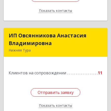
Показать контакты
Назад
ИП Овсянникова Анастасия
ИП Овсянникова Анастасия
Владимировна
Владимировна
Нижняя Тура
624222, Свердловская обл, Нижняя Тура г,
Машиностроителей ул, дом № 7, кв.30
Клиентов на сопровождении
11
Подробнее
Отправить заявку
Отправить заявку
Показать контакты
Назад