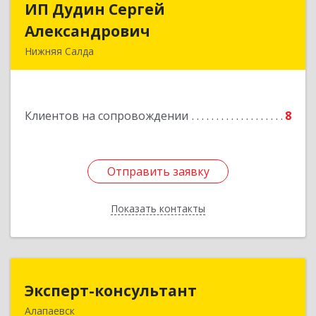
ИП Дудин Сергей
ИП Дудин Сергей
Александрович
Александрович
Нижняя Салда
624740, Свердловская обл, Нижняя Салда г,
Энгельса ул, дом № 98
Клиентов на сопровождении
8
Подробнее
Отправить заявку
Отправить заявку
Показать контакты
Назад
Эксперт-консультант
Эксперт-консультант
Алапаевск
624600, Свердловская обл, Алапаевск г,