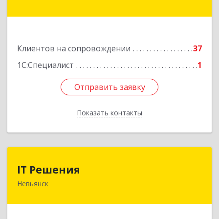
Братьев Смольниковых ул, дом № 34-18
Подробнее
Клиентов на сопровождении
37
1С:Специалист
1
Отправить заявку
Отправить заявку
Показать контакты
Назад
IT Решения
IT Решения
Невьянск
Подробнее