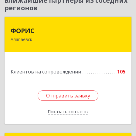
Ближайшие партнеры из соседних
регионов
ФОРИС
ФОРИС
Алапаевск
624601, Свердловская обл, Алапаевск г, Ленина
ул, дом № 9
Подробнее
Клиентов на сопровождении
105
Отправить заявку
Отправить заявку
Показать контакты
Назад