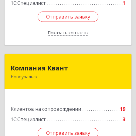
1С:Специалист
1
Отправить заявку
Отправить заявку
Показать контакты
Назад
Компания Квант
Компания Квант
Новоуральск
624130, Свердловская обл, Новоуральск г,
Автозаводская ул, дом № 11, кв.3
Подробнее
Клиентов на сопровождении
19
1С:Специалист
3
Отправить заявку
Отправить заявку