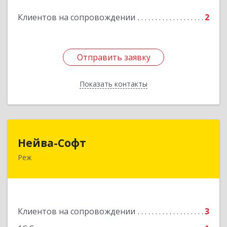
Клиентов на сопровождении
2
Отправить заявку
Отправить заявку
Показать контакты
Назад
Нейва-Софт
Нейва-Софт
Реж
623750, Свердловская обл, Режевской р-н, Реж
г, Ленина ул, дом № 76/1, оф.1
Подробнее
Клиентов на сопровождении
3