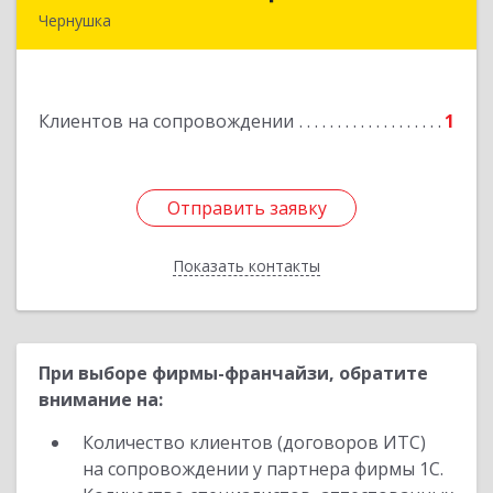
Чернушка
617830, Пермский край г. Чернушка, ул.
Коммунистическая, д. 9
Клиентов на сопровождении
1
Подробнее
Отправить заявку
Отправить заявку
Показать контакты
Назад
При выборе фирмы-франчайзи, обратите
внимание на:
Количество клиентов (договоров ИТС)
на сопровождении у партнера фирмы 1С.