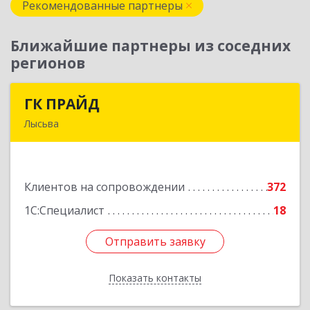
Рекомендованные партнеры
Ближайшие партнеры из соседних
регионов
ГК ПРАЙД
ГК ПРАЙД
Лысьва
618909, Пермский край, Лысьва г, Репина ул,
дом № 41
Клиентов на сопровождении
372
Подробнее
1С:Специалист
18
Отправить заявку
Отправить заявку
Показать контакты
Назад