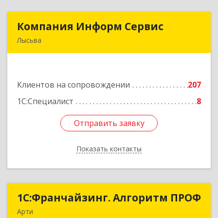
Компания Информ Сервис
Компания Информ Сервис
Лысьва
618909, Пермский край, Лысьва г, Металлистов
ул, дом № 3, оф.535
Клиентов на сопровождении
207
Подробнее
1С:Специалист
8
Отправить заявку
Отправить заявку
Показать контакты
Назад
1С:Франчайзинг. Алгоритм ПРОФ
1С:Франчайзинг. Алгоритм ПРОФ
Арти