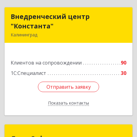
Внедренческий центр
Внедренческий центр
"Константа"
"Константа"
Калининград
236006, Калининградская обл, Калининград г,
К.Маркса ул, дом № 18, оф.701
Клиентов на сопровождении
90
Подробнее
1С:Специалист
30
Отправить заявку
Отправить заявку
Показать контакты
Назад
Луки-Софт