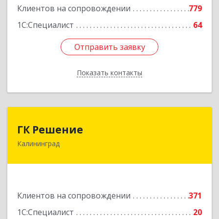
Клиентов на сопровождении
779
1С:Специалист
64
Отправить заявку
Отправить заявку
Показать контакты
Назад
ГК Решение
ГК Решение
Калининград
236038, Калининградская обл, Калининград г,
Липовая аллея ул, дом № 2
Подробнее
Клиентов на сопровождении
371
1С:Специалист
20