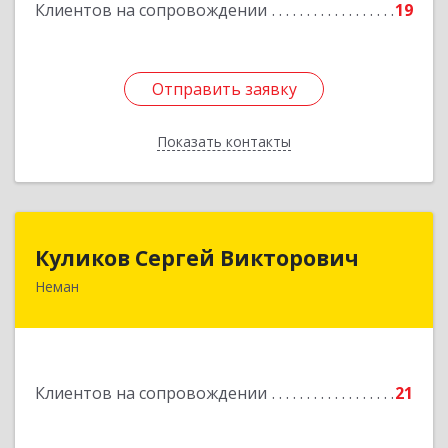
Клиентов на сопровождении
19
Отправить заявку
Отправить заявку
Показать контакты
Назад
Куликов Сергей Викторович
Куликов Сергей Викторович
Неман
238710, Калининградская обл, Неман г,
Красноармейская ул, дом № 8, кв.60
Подробнее
Клиентов на сопровождении
21