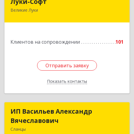
Луки-Софт
Великие Луки
182113, Псковская обл, Великие Луки г,
Октябрьский пр-кт, дом № 56А, оф.2
Подробнее
Клиентов на сопровождении
101
Отправить заявку
Отправить заявку
Показать контакты
Назад
ИП Васильев Александр
ИП Васильев Александр
Вячеславович
Вячеславович
Сланцы