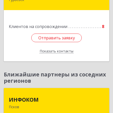
238300 Калининградская обл, Гурьевск г,
Советская ул, дом № 22, кв. № 26
Подробнее
Клиентов на сопровождении
8
Отправить заявку
Отправить заявку
Показать контакты
Назад
Ближайшие партнеры из соседних
регионов
ИНФОКОМ
ИНФОКОМ
Псков
180000, Псковская обл, Псков г, Советская ул,