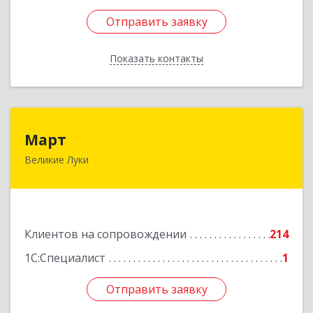
Отправить заявку
Отправить заявку
Показать контакты
Назад
Март
Март
Великие Луки
182113, Псковская обл, Великие Луки г,
Ботвина ул, дом № 17 А, пом.1003
Подробнее
Клиентов на сопровождении
214
1С:Специалист
1
Отправить заявку
Отправить заявку