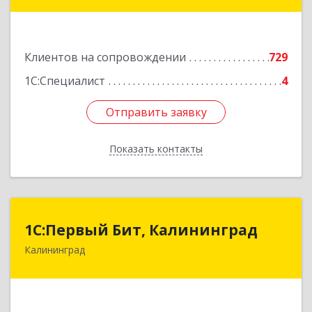
дом № 42г
Подробнее
Клиентов на сопровождении
729
1С:Специалист
4
Отправить заявку
Отправить заявку
Показать контакты
Назад
1С:Первый Бит, Калининград
1С:Первый Бит, Калининград
Калининград
236006, Калининградская обл, Калининград г,
Ленинский пр-кт, дом № 30
Подробнее